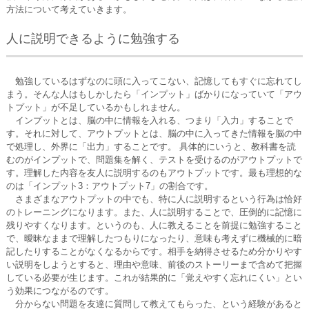
方法について考えていきます。
人に説明できるように勉強する
勉強しているはずなのに頭に入ってこない、記憶してもすぐに忘れてし
まう。そんな人はもしかしたら「インプット」ばかりになっていて「アウ
トプット」が不足しているかもしれません。
インプットとは、脳の中に情報を入れる、つまり「入力」することで
す。それに対して、アウトプットとは、脳の中に入ってきた情報を脳の中
で処理し、外界に「出力」することです。 具体的にいうと、教科書を読
むのがインプットで、問題集を解く、テストを受けるのがアウトプットで
す。理解した内容を友人に説明するのもアウトプットです。最も理想的な
のは「インプット3：アウトプット7」の割合です。
さまざまなアウトプットの中でも、特に人に説明するという行為は恰好
のトレーニングになります。また、人に説明することで、圧倒的に記憶に
残りやすくなります。というのも、人に教えることを前提に勉強すること
で、曖昧なままで理解したつもりになったり、意味も考えずに機械的に暗
記したりすることがなくなるからです。相手を納得させるため分かりやす
い説明をしようとすると、理由や意味、前後のストーリーまで含めて把握
している必要が生じます。これが結果的に「覚えやすく忘れにくい」とい
う効果につながるのです。
分からない問題を友達に質問して教えてもらった、という経験があると