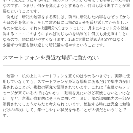
なのです。つまり、何かを覚えようとするなら、何回も繰り返すことが重
要だということです。
例えば、暗記の勉強をする際には、前日に暗記した内容をなぞってから
今日の分を覚える。そして次の日には前の2日分を繰り返してから新しい
ものを覚える。それを1週間分で1セットにして、月末に4セット分を総確
認する・・・このようにすれば同じものを結果的に何度も覚え直すことに
なるので、頭に残りやすくなります。1日に大量に詰め込むのではなく、
少量ずつ何度も繰り返して暗記量を増やすということです。
スマートフォンを身近な場所に置かない
勉強中、机の上にスマートフォンを置くのはやめるべきです。実際に使
用していなくても、スマートフォンが身近な場所にあるだけで集中力が阻
害されることが、複数の研究で証明されています。これは「友達からメッ
セージが来ているのではないか」「動画を見たいけど我慢しないといけな
い」など、意識が自動的にそちらに向いてしまい、脳の認知能力の一部が
消費されてしまうからだと考えられています。勉強する時には完全に勉強
だけの環境にして、集中しやすい状況を作ることが大切だということで
す。