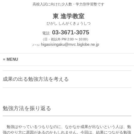
高校入試に向けた少人数・学力別学習塾です
東 進学教室
ひがし しんがくきょうしつ
03-3671-3075
電話:
（日・祝以外 PM 2:00 〜 10:00）
higasisingaku@mvc.biglobe.ne.jp
メール:
MENU
成果の出る勉強方法を考える
勉強方法を振り返る
勉強はやっているつもりなのに、なかなか成果が出ないという人は、勉
強のやり方に原因があるのかもしれません。今回は、結果につながる勉強