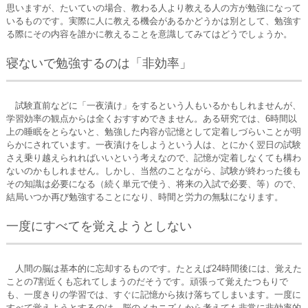
思いますが、たいていの場合、教わる人より教える人の方が勉強になって
いるものです。実際に人に教える機会があるかどうかは別として、勉強す
る際にその内容を誰かに教えることを意識してみてはどうでしょうか。
寝ないで勉強するのは「非効率」
試験直前などに「一夜漬け」をするという人もいるかもしれませんが、
学習効率の観点からは全くおすすめできません。ある研究では、6時間以
上の睡眠をとらないと、勉強した内容が記憶として定着しづらいことが明
らかにされています。一夜漬けをしようという人は、とにかく翌日の試験
さえ乗り越えられればいいという考えなので、記憶が定着しなくても構わ
ないのかもしれません。しかし、当然のことながら、試験が終わった後も
その知識は必要になる（続く単元で使う、将来の入試で必要、等）ので、
結局いつか再び勉強することになり、時間と労力の無駄になります。
一度にすべてを覚えようとしない
人間の脳は基本的に忘却するものです。たとえば24時間後には、覚えた
ことの7割近くも忘れてしまうのだそうです。頑張って覚えたつもりで
も、一度きりの学習では、すぐに記憶から抜け落ちてしまいます。一度に
すべて覚えようとするのは、脳のメカニズムから考えても非常に非効率的