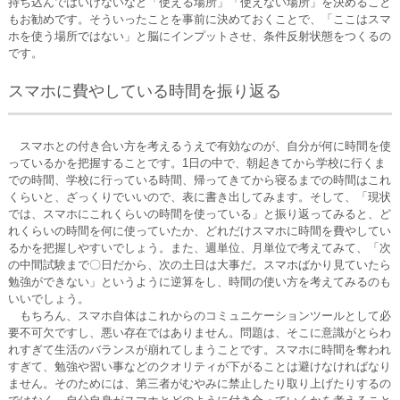
持ち込んではいけないなど「使える場所」「使えない場所」を決めること
もお勧めです。そういったことを事前に決めておくことで、「ここはスマ
ホを使う場所ではない」と脳にインプットさせ、条件反射状態をつくるの
です。
スマホに費やしている時間を振り返る
スマホとの付き合い方を考えるうえで有効なのが、自分が何に時間を使
っているかを把握することです。1日の中で、朝起きてから学校に行くま
での時間、学校に行っている時間、帰ってきてから寝るまでの時間はこれ
くらいと、ざっくりでいいので、表に書き出してみます。そして、「現状
では、スマホにこれくらいの時間を使っている」と振り返ってみると、ど
れくらいの時間を何に使っていたか、どれだけスマホに時間を費やしてい
るかを把握しやすいでしょう。また、週単位、月単位で考えてみて、「次
の中間試験まで〇日だから、次の土日は大事だ。スマホばかり見ていたら
勉強ができない」というように逆算をし、時間の使い方を考えてみるのも
いいでしょう。
もちろん、スマホ自体はこれからのコミュニケーションツールとして必
要不可欠ですし、悪い存在ではありません。問題は、そこに意識がとらわ
れすぎて生活のバランスが崩れてしまうことです。スマホに時間を奪われ
すぎて、勉強や習い事などのクオリティが下がることは避けなければなり
ません。そのためには、第三者がむやみに禁止したり取り上げたりするの