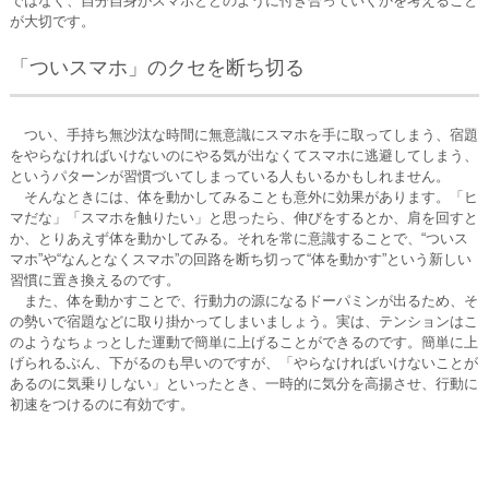
ではなく、自分自身がスマホとどのように付き合っていくかを考えること
が大切です。
「ついスマホ」のクセを断ち切る
つい、手持ち無沙汰な時間に無意識にスマホを手に取ってしまう、宿題
をやらなければいけないのにやる気が出なくてスマホに逃避してしまう、
というパターンが習慣づいてしまっている人もいるかもしれません。
そんなときには、体を動かしてみることも意外に効果があります。「ヒ
マだな」「スマホを触りたい」と思ったら、伸びをするとか、肩を回すと
か、とりあえず体を動かしてみる。それを常に意識することで、“ついス
マホ”や“なんとなくスマホ”の回路を断ち切って“体を動かす”という新しい
習慣に置き換えるのです。
また、体を動かすことで、行動力の源になるドーパミンが出るため、そ
の勢いで宿題などに取り掛かってしまいましょう。実は、テンションはこ
のようなちょっとした運動で簡単に上げることができるのです。簡単に上
げられるぶん、下がるのも早いのですが、「やらなければいけないことが
あるのに気乗りしない」といったとき、一時的に気分を高揚させ、行動に
初速をつけるのに有効です。