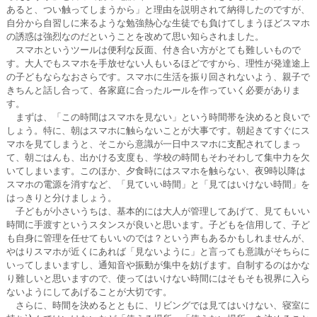
あると、つい触ってしまうから」と理由を説明されて納得したのですが、
自分から自習しに来るような勉強熱心な生徒でも負けてしまうほどスマホ
の誘惑は強烈なのだということを改めて思い知らされました。
スマホというツールは便利な反面、付き合い方がとても難しいもので
す。大人でもスマホを手放せない人もいるほどですから、理性が発達途上
の子どもならなおさらです。スマホに生活を振り回されないよう、親子で
きちんと話し合って、各家庭に合ったルールを作っていく必要がありま
す。
まずは、「この時間はスマホを見ない」という時間帯を決めると良いで
しょう。特に、朝はスマホに触らないことが大事です。朝起きてすぐにス
マホを見てしまうと、そこから意識が一日中スマホに支配されてしまっ
て、朝ごはんも、出かける支度も、学校の時間もそわそわして集中力を欠
いてしまいます。このほか、夕食時にはスマホを触らない、夜9時以降は
スマホの電源を消すなど、「見ていい時間」と「見てはいけない時間」を
はっきりと分けましょう。
子どもが小さいうちは、基本的には大人が管理してあげて、見てもいい
時間に手渡すというスタンスが良いと思います。子どもを信用して、子ど
も自身に管理を任せてもいいのでは？という声もあるかもしれませんが、
やはりスマホが近くにあれば「見ないように」と言っても意識がそちらに
いってしまいますし、通知音や振動が集中を妨げます。自制するのはかな
り難しいと思いますので、使ってはいけない時間にはそもそも視界に入ら
ないようにしてあげることが大切です。
さらに、時間を決めるとともに、リビングでは見てはいけない、寝室に