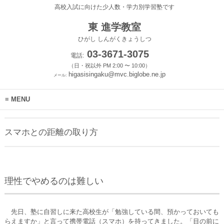
高校入試に向けた少人数・学力別学習塾です
東 進学教室
ひがし しんがくきょうしつ
03-3671-3075
電話:
（日・祝以外 PM 2:00 〜 10:00）
higasisingaku@mvc.biglobe.ne.jp
メール:
MENU
スマホとの距離の取り方
理性でやめるのは難しい
先日、塾に自習しに来た高校生が「勉強している間、預かっておいても
らえますか」と言って携帯電話（スマホ）を持ってきました。「目の前に