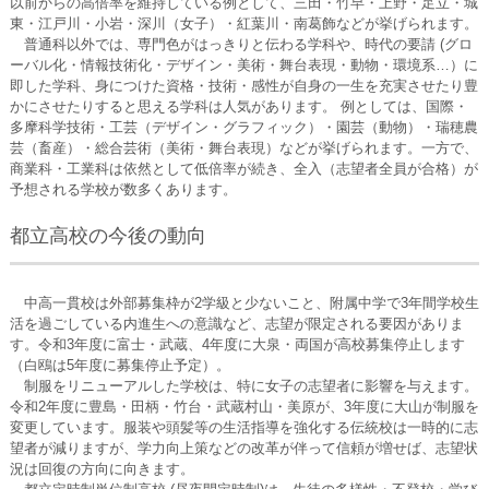
以前からの高倍率を維持している例として、三田・竹早・上野・足立・城
東・江戸川・小岩・深川（女子）・紅葉川・南葛飾などが挙げられます。
普通科以外では、専門色がはっきりと伝わる学科や、時代の要請 (グロ
ーバル化・情報技術化・デザイン・美術・舞台表現・動物・環境系…）に
即した学科、身につけた資格・技術・感性が自身の一生を充実させたり豊
かにさせたりすると思える学科は人気があります。 例としては、国際・
多摩科学技術・工芸（デザイン・グラフィック）・園芸（動物）・瑞穂農
芸（畜産）・総合芸術（美術・舞台表現）などが挙げられます。一方で、
商業科・工業科は依然として低倍率が続き、全入（志望者全員が合格）が
予想される学校が数多くあります。
都立高校の今後の動向
中高一貫校は外部募集枠が2学級と少ないこと、附属中学で3年間学校生
活を過ごしている内進生への意識など、志望が限定される要因がありま
す。令和3年度に富士・武蔵、4年度に大泉・両国が高校募集停止します
（白鴎は5年度に募集停止予定）。
制服をリニューアルした学校は、特に女子の志望者に影響を与えます。
令和2年度に豊島・田柄・竹台・武蔵村山・美原が、3年度に大山が制服を
変更しています。服装や頭髪等の生活指導を強化する伝統校は一時的に志
望者が減りますが、学力向上策などの改革が伴って信頼が増せば、志望状
況は回復の方向に向きます。