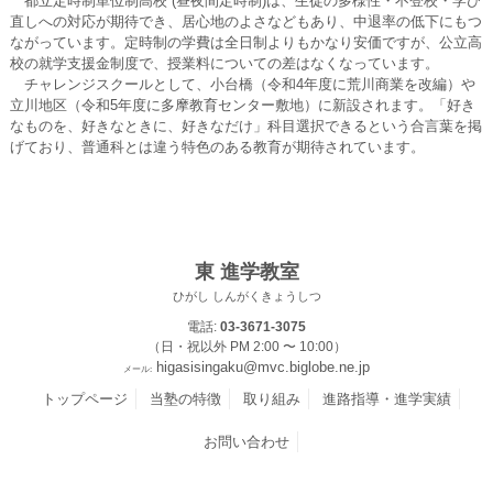
都立定時制単位制高校 (昼夜間定時制)は、生徒の多様性・不登校・学び
直しへの対応が期待でき、居心地のよさなどもあり、中退率の低下にもつ
ながっています。定時制の学費は全日制よりもかなり安価ですが、公立高
校の就学支援金制度で、授業料についての差はなくなっています。
チャレンジスクールとして、小台橋（令和4年度に荒川商業を改編）や
立川地区（令和5年度に多摩教育センター敷地）に新設されます。「好き
なものを、好きなときに、好きなだけ」科目選択できるという合言葉を掲
げており、普通科とは違う特色のある教育が期待されています。
東 進学教室
ひがし しんがくきょうしつ
電話:
03-3671-3075
（日・祝以外 PM 2:00 〜 10:00）
higasisingaku@mvc.biglobe.ne.jp
メール:
トップページ
当塾の特徴
取り組み
進路指導・進学実績
お問い合わせ