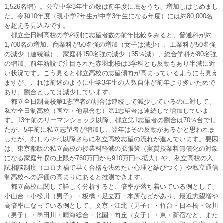
1,526名増）。公立中学3年生の数は前年度に底をうち、増加しはじめまし
た。令和10年度（現小学2年生が中学3年生になる年度）には約80,000名
を超える見込みです。
都立全日制高校の学科別に志望者数の前年比較をみると、普通科が約
1,700名の増加、商業科が50名強の増加（女子は減少）、工業科が50名強
の減少（連続減）、家庭科150名強の減少（35％減）、総合学科が80名強
の増加、前年新設で注目された赤羽北桜は3学科とも反動もあり半減に近
い状況です。こう見ると都立高校の志望傾向が高まっているようにも見え
ますが、これは前述のように中学3年生の人数自体が前年より多いためで
あり、割合としては減少しています。
都立全日制高校第1志望者の割合は連続して減少しているのに対して、
私立全日制高校（国立・他県含む）第1志望者は連続して増加していま
す。13年前のリーマンショック以降、都立第1志望者の割合は70％台でし
たが、5年前に私立志望者が増加し、翌年はその反動があるかと思われま
したが、むしろそれ以降さらに私立高校志望の流れが進んでいます。要因
は、東京都版の私立高校の授業料軽減の拡張策（実質授業料無償化の対象
になる家庭年収の上限が760万円から910万円へ拡大）や、私立高校の入
試相談制度（コロナ禍で早く合格を決めたい心理と結びつく）や私立通信
制高校への評価の高まりにあると推測できます。
都立高校に関して詳しく分析すると、倍率が落ち着いている例として、
小山台・小松川（男子）・板橋・足立西・本所などがあり、最近志望増や
高倍率になっている例として、文京・江北（男子）・竹台・日本橋・深川
（男子）・墨田川・晴海総合・北園・向丘（女子）・東・新宿など、また