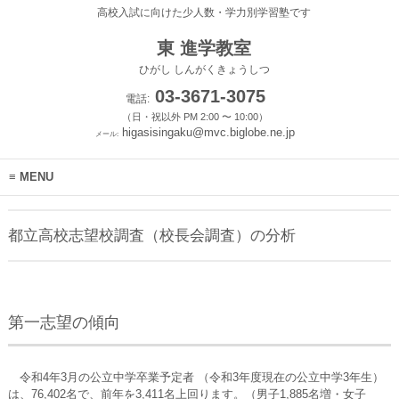
高校入試に向けた少人数・学力別学習塾です
東 進学教室
ひがし しんがくきょうしつ
03-3671-3075
電話:
（日・祝以外 PM 2:00 〜 10:00）
higasisingaku@mvc.biglobe.ne.jp
メール:
MENU
都立高校志望校調査（校長会調査）の分析
第一志望の傾向
令和4年3月の公立中学卒業予定者 （令和3年度現在の公立中学3年生）
は、76,402名で、前年を3,411名上回ります。（男子1,885名増・女子