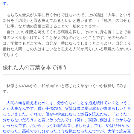
す。」
もちろん全員が大学に行くわけではないので、上の話は「大学」という
部分を「環境」と置き換えてみるといいと思います。（「勉強」の部分も
「仕事」など他の言葉に変えることで一般化できます）
自分にいい刺激を与えてくれる環境を探し、その中に身を置くことで自
身のレベルを上げていくことが大切なのだということです。そのために
は、学校でもどこでも、自分が一番になってしまうところより、自分より
優れた人間、この人はすごいなと思える人間が周りにいる環境の方がいい
でしょう。
優れた人の言葉を本で補う
林修さんの本から、私が面白いと感じた文章をいくつか抜粋してみま
す。
人間の頭を鍛えるためには、分からないことを抱え続けていくというこ
とが大事なんです。僕が子供の頃、父親は僕に夏目漱石が素晴らしいと言
っていました。それで、僕が中学生になって漱石を読んだら、「どうだ、
分からないだろう」と言い放ったんです（笑）。実際に僕はよく分からな
かったんです。だから、もう1回読み直しましたよ。でも、やはり分から
なかった。高校で少し分かったような気になったんですが、大学で読み直