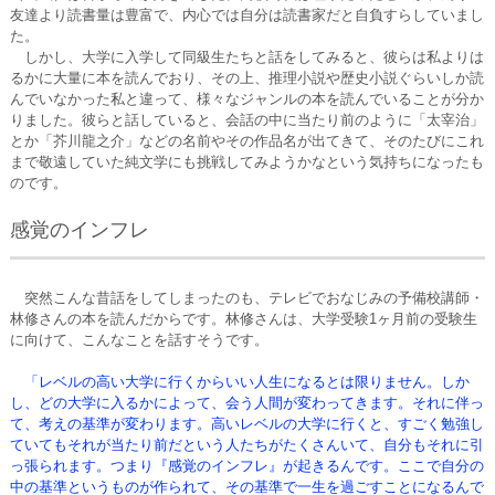
友達より読書量は豊富で、内心では自分は読書家だと自負すらしていまし
た。
しかし、大学に入学して同級生たちと話をしてみると、彼らは私よりは
るかに大量に本を読んでおり、その上、推理小説や歴史小説ぐらいしか読
んでいなかった私と違って、様々なジャンルの本を読んでいることが分か
りました。彼らと話していると、会話の中に当たり前のように「太宰治」
とか「芥川龍之介」などの名前やその作品名が出てきて、そのたびにこれ
まで敬遠していた純文学にも挑戦してみようかなという気持ちになったも
のです。
感覚のインフレ
突然こんな昔話をしてしまったのも、テレビでおなじみの予備校講師・
林修さんの本を読んだからです。林修さんは、大学受験1ヶ月前の受験生
に向けて、こんなことを話すそうです。
「レベルの高い大学に行くからいい人生になるとは限りません。しか
し、どの大学に入るかによって、会う人間が変わってきます。それに伴っ
て、考えの基準が変わります。高いレベルの大学に行くと、すごく勉強し
ていてもそれが当たり前だという人たちがたくさんいて、自分もそれに引
っ張られます。つまり『感覚のインフレ』が起きるんです。ここで自分の
中の基準というものが作られて、その基準で一生を過ごすことになるんで