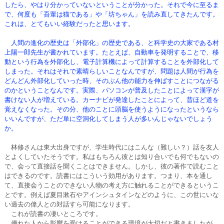
したら、やはり分かっていないということが分かった。それで今に至るま
で、何度も「吾輩は猫である」や「坊ちゃん」を読み直してきたんです。
これは、とてもいい経験だったと思います。
人間の進化の歴史は「外部化」の歴史である、と科学史の大家である村
上陽一郎先生が書かれています。たとえば、自動車を発明することで、移
動という行為を外部化し、電子計算機によって計算することを外部化して
しまった。それはそれで素晴らしいことなんですが、問題は人間が行為を
どんどん外部化していった時、そのぶん他の能力を伸ばすことにつながる
のかということなんです。実際、パソコンが普及したことによって漢字が
書けない人が増えている。カーナビが発達したことによって、昔ほど道を
覚えなくなった。その分、他のことに頭脳を使うようになったというなら
いいんですが、ただ単に空洞化してしまう人が多いんじゃないでしょう
か。
林修さんは東大出身ですが、学生時代にはこんな（難しい？）話を友人
とよくしていたそうです。私はもちろん彼とは知り合いでも何でもないの
で、会って直接話を聞くことはできません。しかし、彼の著作で読むこと
はできるのです。読書にはこういう効用があります。つまり、本を通し
て、直接会うことのできない人物の考え方に触れることができるというこ
とです。例えば夏目漱石やアインシュタインなどのように、この世にいな
い過去の偉人との対話すら可能になります。
これが読書の凄いところです。
優れた人から影響を受けることができる環境が大切だと書きましたが、