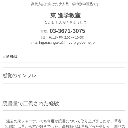
高校入試に向けた少人数・学力別学習塾です
東 進学教室
ひがし しんがくきょうしつ
03-3671-3075
電話:
（日・祝以外 PM 2:00 〜 10:00）
higasisingaku@mvc.biglobe.ne.jp
メール:
MENU
感覚のインフレ
読書量で圧倒された経験
過去の東ジャーナルでも何度か読書について取り上げましたが、筆者
（山城）は昔から本が好きでした。高校時代は理系だったせいか、周りの