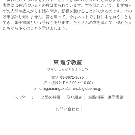
実際には身近にいる人の数は限られています。本を読むことで、見ず知ら
ずの人間や故人からも話を聞き、影響を受けることができるのです。その
効果は計り知れません。昔と違って、今はネットで手軽に本を買うことも
でき、電子書籍という手段もあります。たくさんの本を読んで、優れた人
たちから多くのことを学びましょう。
東 進学教室
ひがし しんがくきょうしつ
電話:
03-3671-3075
（日・祝以外 PM 2:00 〜 10:00）
higasisingaku@mvc.biglobe.ne.jp
メール:
トップページ
当塾の特徴
取り組み
進路指導・進学実績
お問い合わせ