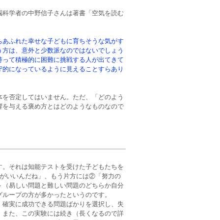
脳科学者の中野信子さんは著書「空気を読む
ちあふれた幸せな子どもに育ちそうな気がす
う方は、意外と少数派なのではないでしょう
持って積極的に困難に挑戦する人が出てきて
守的になっているように見えることすらあり
体を否定してはいません。ただ、「どのよう
響を与える褒め方とはどのようなものなので
す。それは知能テストを受けた子どもたちを
頭がいいんだね」、もう片方には②「努力の
ト（易しい問題と難しい問題のどちらか自分
グループの方が多かったというのです。
、確実に成功できる問題ばかりを選択し、失
。また、この実験には続き（長くなるので詳