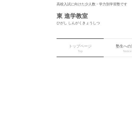
高校入試に向けた少人数・学力別学習塾です
東 進学教室
ひがし しんがくきょうしつ
トップページ
塾生への
Top
Notice