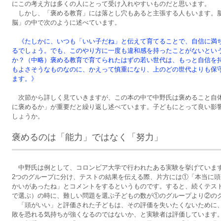
にこの考え方は多くの人にとって受け入れやすいものだと思います。
しかし、「褒める教育」には落とし穴もあると主張する人もいます。
脳」の中で次のように述べています。
《たしかに、いつも「いい子だね」と伝えて育てることで、自信に満
るでしょう。でも、このやり方に一度も違和感を持ったことがないとい
か？（中略）褒める教育で育てられたはずの若い世代は、もっと自信を
もよさそうなものなのに、かえって慎重になり、上のどの世代よりも保
ます。》
次節から詳しく見ていきますが、この本の中で中野氏は褒めること自
に褒めるか」が重要だと繰り返し述べています。子どもにとって良い影
しょうか。
褒めるのは「能力」ではなく「努力」
中野氏は例として、コロンビア大学で行われたある実験を挙げていま
2つのグループに分け、テストの結果を伝える際、片方には①「本当に
かいがあったね」とコメントをするというものです。すると、続くテス
で選ぶ）の時に、難しい問題を選ぶ子どもの数が①のグループより②の
「頭がいい」と評価された子どもは、その評価を失いたくないために
敗を恐れる気持ちが強くなるのではないか、と実験者は評価しています