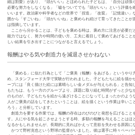
細は割愛）があり、『頭がいい』とほめられた子どもは、「自分は頑張
必要な努力をしなくなる」「嘘をついてでも『頭がいい』という評価を
いいます。政治家や科学者などの世界で「捏造」「改竄」「記憶違い」
囲から「すごいね」「頭がいいね」と褒められ続けて育ってきたことが
は指摘しています。
ここから分かることは、子どもを褒める時は、褒め方に注意が必要だ
能力ではなく、努力や時間の使い方、工夫に着目して褒めてあげること
しい結果を引き出すことにつながると言えるでしょう。
報酬はやる気や創造力を減退させかねない
「褒める」に似た行為として「ご褒美（報酬）をあげる」というやり
め、スタンフォード大学で実験が行われました。子どもたちに絵を描か
ープには「良く描けた絵には素晴らしい金メダルが与えられる」と告知
もたちは、もう一方のグループより、課題に取り組む時間がずっと少な
のものが、子どもたちを絵から遠ざけることになってしまったかのよう
人がご褒美の話をしてきたということは、絵を描くという作業は辛いこ
ろう」と分析しています。
創造力を要する作業では、報酬の存在はのびのびと発想を広げること
す。人にやる気を起こさせようとする時、多額の報酬を与えることはほ
なるかもしれませんが、長期的に見ればかえって意欲を失わせる原因に
かつて野村克也という野球の監督がいました。彼は選手に時々ペーパ