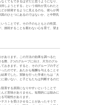
らなくてもできるはずだと思うようになり、
維持しようとする」という傾向が見られたと
などが頻発するように見えるのも、彼らが周
原因のひとつにあるのではないか、と中野氏
ということです。その子のもともとの性質、
が、挑戦することを厭わない心を育て、望ま
方があります。この方法の効果を調べるた
せる際、2つのグループに分け、片方のグル
しておきます。すると、そのグループの子ど
かったのです。あたかも報酬を与えることそ
な結果でした。実験を行った学者たちは「大
とに違いない、と子どもたちは判断するのだ
を阻害する原因になりやすいということで
とんど意味がありません。短期的には励みに
なる可能性があります。
ーテストを受けさせることがあったそうで