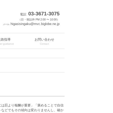
03-3671-3075
電話:
（日・祝以外 PM 2:00 〜 10:00）
higasisingaku@mvc.biglobe.ne.jp
メール:
進路指導
お問い合わせ
er guidance
Contact
には罰より報酬が重要」「褒めることで自信
トなどでもその傾向は変わりませんし、確か