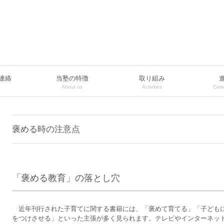
連絡
当塾の特徴
取り組み
About us
Activities
Care
褒める時の注意点
「褒める教育」の落とし穴
近年刊行された子育てに関する書籍には、「褒めて育てる」「子ども
をつけさせる」といった主張が多く見られます。テレビやインターネッ