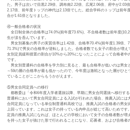
た。男子は次いで目黒2.29倍、調布南2.22倍、広尾2.06倍、府中が2.03
2.17倍、前年度トップの神代は2.13倍でした。総合学科のトップは前年
合が1.61倍となりました。
④一般合格者の状況
全日制全体の合格率は74.0%(前年度73.6%)、不合格者数は前年度(10,2
生が涙を呑んでいます。
男女別募集の男子の実質倍率は1.42倍、合格率70.4%(前年度1.39倍、71.7
71.3%)で男女の合格率が逆転しました。合格者数でも女子の割合が増
女別定員緩和措置の割合が10%から20%になったことによって合格者
です。
男女別普通科の合格率を学力別に見ると、最も合格率が低いのは男女とも
～59の層の合格率が最も低かったので、今年度は激戦となった層がひと
ていることがここからもうかがえます。
⑤男女合同定員への移行
都教委は「令和6年度入学者選抜以降、早期に男女合同選抜へ移行する
普通科において男女合同定員による入試が行われた場合、推薦入試には
合同定員になっている単位制普通科高校では、推薦入試の合格者の男女比
上回っています。これは女子の持っている内申点が総じて高いためです
定員の推薦入試になれば、ほとんどの学校において女子の合格者数が増
を持った女子が抜けた形で行われることになり、応募者、および合格者