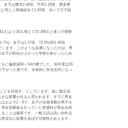
倍、女子は鷺宮2.48倍、竹早2.20倍、豊多摩
度と同じく晴海総合で1.83倍、次いで王子総
62人)より26人増えて10,288人と多くの受験
%)、女子は1.37倍、73.3%(同1.40倍、
えています。このような結果になったのは、男
中の女子の割合が上がった学校が多かったため
に偏差値50～54の層でした。前年度は55
つ下がった形です。全体的に安全志向になっ
ことを目指す」としています。仮に都立高
大きな影響が出ると思われます。すでに男女
はおよそ2：8で、女子の合格者数が男子を
。男女別募集を行っていた普通科が男女合同
えることは確実です。一般入試は高い内申点
の男女比に影響を及ぼす可能性があります。