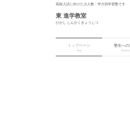
高校入試に向けた少人数・学力別学習塾です
東 進学教室
ひがし しんがくきょうしつ
トップページ
塾生への
Top
Notice