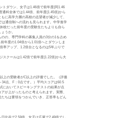
ントダウン、女子は1.46倍で前年度(同1.46
全体では1.44倍、前年度(1.45倍)から
ともに高学力層の高校の志望者が減少して、
層では通信制への流れも見られます。中学進学
斉休校だった前年度の受験生たちよりも自ら
しょうか。
のの、専門学科の募集人員の3分の1を占め
前年度の1.04倍から1.01倍へとダウンしま
率アップ、1.2倍台となるのは5年ぶりで
スクールは1.42倍で前年度(1.22倍)から大
7割以上の受験者がC以上の評価でした。（評価
1～34点、F：0点です。）平均スコアは60.5
入試においてスピーキングテストの結果が点
コアが上がったものと考えられます。実際、
徒たちは要領をつかんでいき、正答率もどん
谷で2.59倍、女子は広尾で2.49倍でし