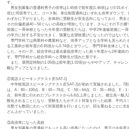
す。
男女別募集の普通科男子の倍率は1.45倍で前年度(1.46倍)より0.01ポイ
倍)と同倍率でした。コース制、単位制普通科はいずれも倍率ダウンで、普通科
わずかに下がりました。全体的に受験生が安全志向になっており、男女
その分偏差値40～50ぐらいの高校が増加しています。さらにその下の
前後に一斉休校となった今年度の受験生たちは、中学2年進級前後に一
の学力に対する不安が大きく、慎重な志望校選びになったのではないで
専門学科では商業科や農業科など、倍率アップとなる学科も見られたも
る工業科が前年度の0.85倍から0.74倍とダウンし、専門学科全体としても
した。その一方、総合学科は過去最低倍率だった前々年度から2年連続の倍
す。専門学科から総合学科へと受験生が流れた形です。
また、昼間定時制の1.05倍は前年度(1.02倍)からややアップ、チャレンジ
幅なアップとなりました。
②英語スピーキングテスト(ESAT-J)
中学校英語スピーキングテスト(ESAT-J)が初めて実施されました。
は、A：80～100点、B：65～79点、C：50～64点、D：35～49点、E：
点、前年度に行われたプレテストから6.8点上昇しました。都立高一般
数化されることになり、受験生たちがテスト対策を行った結果、平均ス
当塾でも数回にわたって対策授業を行いましたが、回を重ねるごとに生
どん上がっていました。
③高倍率になった高校
男女別募集の普通科でもっとも高い倍率になったのは、男子は今年度も日比