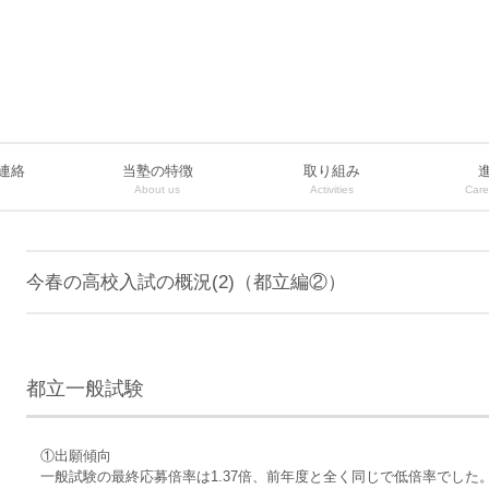
連絡
当塾の特徴
取り組み
About us
Activities
Care
今春の高校入試の概況(2)（都立編②）
都立一般試験
①出願傾向
一般試験の最終応募倍率は1.37倍、前年度と全く同じで低倍率でした