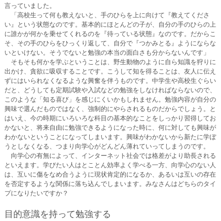
言っていました。
「高校生って何も教えないと、手のひらを上に向けて『教えてくださ
い』という状態なのです。基本的にほとんどの子が、自分の手のひらの上
に誰かが何かを乗せてくれるのを『待っている状態』なのです。だからこ
そ、その手のひらをひっくり返して、自分で『つかみとる』ようにならな
いといけない。そうでないと勉強の本当の面白さも分からないんです」
そもそも何かを学ぶということは、野生動物のように自ら知識を狩りに
出かけ、貪欲に吸収することです。こうして知を得ることは、友人に伝え
ずにはいられなくなるような興奮を伴うものです。中学生や高校生ぐらい
だと、どうしても定期試験や入試などの勉強をしなければならないので、
このような「知る喜び」を感じにくいかもしれません。勉強内容が自分の
興味で選んだものではなく、強制的にやらされるものだからでしょう。と
はいえ、今の時期にいろいろな科目の基本的なことをしっかり習得してお
かないと、将来自由に勉強できるようになった時に、何に対しても興味が
わかないということになってしまいます。興味がわかないから新たに学ぼ
うとしなくなる、つまり向学心がどんどん薄れていってしまうのです。
向学心の有無によって、インターネット社会では格差がより助長される
といえます。学びたい人はとことん効率よく学べる一方、向学心のない人
は、互いに傷をなめ合うように現状肯定的になるか、あるいは互いの存在
を否定するような関係に落ち込んでしまいます。みなさんはどちらのタイ
プになりたいですか？
目的意識を持って勉強する