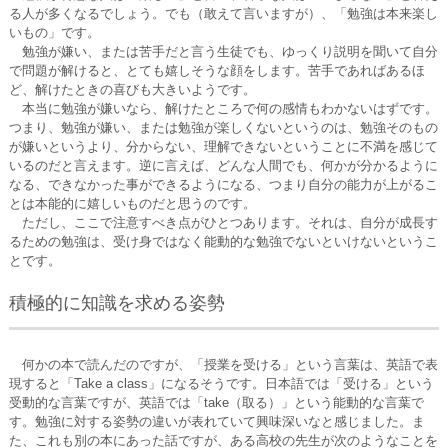
る人が多くなるでしょう。でも（敢えて言いますが）、「勉強は本来楽し
いもの」です。
勉強が嫌い、または苦手だと言う生徒でも、ゆっくり説明を聞いて自分
で問題が解けると、とても嬉しそうな顔をします。苦手であればあるほ
ど、解けたときの喜びも大きいようです。
本当に勉強が嫌いなら、解けたところで何の感情もわかないはずです。
つまり、勉強が嫌い、または勉強が楽しくないというのは、勉強そのもの
が嫌いというより、分からない、理解できないということに不満を感じて
いるのだと言えます。逆に言えば、どんな人間でも、何かが分かるように
なる、できなかった事ができるようになる、つまり自分の能力が上がるこ
とは本能的に嬉しいものだと思うのです。
ただし、ここで注意すべき点がひとつあります。それは、自分が成長す
るための勉強は、受け身ではなく能動的な勉強でないといけないというこ
とです。
積極的に知識を求める姿勢
何かの本で読んだのですが、「授業を受ける」という言葉は、英語で表
現すると「Take a class」になるそうです。日本語では「受ける」という
受動的な言葉ですが、英語では「take（取る）」という能動的な言葉で
す。勉強に対する姿勢の違いが表れていて興味深いなと感じました。ま
た、これも別の本にあった話ですが、ある高校の先生が次のようなことを