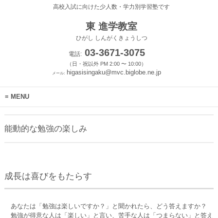
高校入試に向けた少人数・学力別学習塾です
東 進学教室
ひがし しんがくきょうしつ
03-3671-3075
電話:
（日・祝以外 PM 2:00 〜 10:00）
higasisingaku@mvc.biglobe.ne.jp
メール:
MENU
能動的な勉強の楽しみ
成長は喜びをもたらす
あなたは「勉強は楽しいですか？」と聞かれたら、どう答えますか？
勉強が得意な人は「楽しい」と言い、苦手な人は「つまらない」と答え