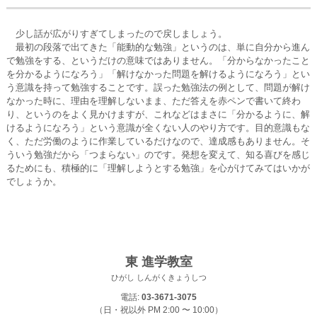
少し話が広がりすぎてしまったので戻しましょう。
最初の段落で出てきた「能動的な勉強」というのは、単に自分から進ん
で勉強をする、というだけの意味ではありません。「分からなかったこと
を分かるようになろう」「解けなかった問題を解けるようになろう」とい
う意識を持って勉強することです。誤った勉強法の例として、問題が解け
なかった時に、理由を理解しないまま、ただ答えを赤ペンで書いて終わ
り、というのをよく見かけますが、これなどはまさに「分かるように、解
けるようになろう」という意識が全くない人のやり方です。目的意識もな
く、ただ労働のように作業しているだけなので、達成感もありません。そ
ういう勉強だから「つまらない」のです。発想を変えて、知る喜びを感じ
るためにも、積極的に「理解しようとする勉強」を心がけてみてはいかが
でしょうか。
東 進学教室
ひがし しんがくきょうしつ
電話:
03-3671-3075
（日・祝以外 PM 2:00 〜 10:00）