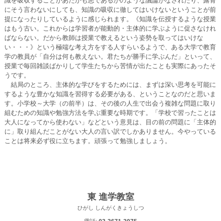
識を吸収することがあたかも悪であるかのような議論がなされたり、露骨
にそう言わないにしても、知識の吸収に徹してはいけないということが前
提になったりしているように感じられます。《知識を伝授するような授業
はもう古い。これからは学習者が能動的・主体的に学ぶように促さなけれ
ばならない。だから教師は授業で教えるという姿勢を取ってはいけな
い・・・》という極端な考え方をする人すらいるようで、ある大学で教育
学の教員が「自分は何も教えない。君たちが勝手に学ぶんだ」といって、
授業で毎回雑談ばかりして学生たちから苦情が出たことも実際にあったそ
うです。
結局のところ、主体的な学びをするためには、まずは深い思考を可能に
するような豊かな知識を習得する必要がある、ということなのだと思いま
す。小学校～大学（の前半）は、その後の人生で出会う複雑な問題に取り
組むための知識や勉強方法を学ぶ重要な時期です。「学校で習ったことは
大人になってから使わない」などという意見は、目の前の問題に「主体的
に」取り組んだことがない大人の言い訳でしかありません。今やっている
ことは将来必ず役に立ちます。頑張って勉強しましょう。
東 進学教室
ひがし しんがくきょうしつ