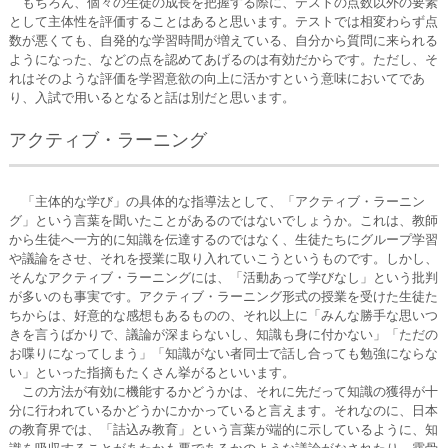
もちろん、個々の生徒の成長を把握する際に、テストの点数以外の要素
として主体性を評価することはあると思います。テストでは相変わらず点
数が悪くても、自発的な学習時間が増えている、自分から質問に来られる
ようになった、などの点を認めてあげるのは有効だからです。ただし、そ
れはそのような評価を学習意欲の向上に活かすという意味においてであ
り、入試で用いるとなると話は別だと思います。
アクティブ・ラーニング
「主体的な学び」の具体的な指導法として、「アクティブ・ラーニン
グ」という言葉を聞いたことがあるのではないでしょうか。これは、教師
から生徒へ一方的に知識を伝達するのではなく、生徒たちにグループ学習
や議論をさせ、それを授業に取り入れていこうというものです。しかし、
そんなアクティブ・ラーニングには、「活動あって学びなし」という批判
が多いのも事実です。アクティブ・ラーニング形式の授業を受けた生徒た
ちからは、好意的な感想もあるものの、それ以上に「みんな勝手な思いつ
きを言うばかりで、議論が深まらないし、知識も身に付かない」「ただの
お喋りになってしまう」「知識がない者同士で話し合っても勉強にならな
い」といった指摘もたくさん挙がるといいます。
この方法が有効に機能するかどうかは、それに先だって知識の獲得が十
分に行われているかどうかにかかっていると言えます。それなのに、日本
の教育界では、「詰込み教育」という言葉が端的に示しているように、知