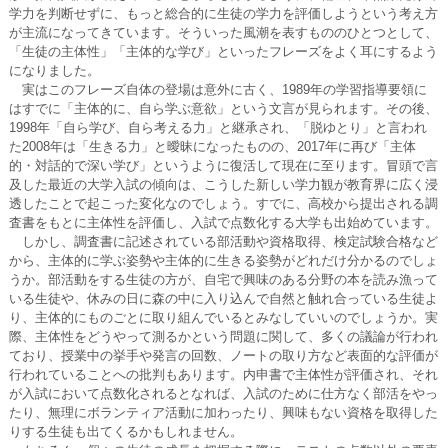
学力を判断せずに、もっと総合的に生徒の学力を評価しようという考え方
が主流になってきています。そういった風潮を表すもののひとつとして、
「生徒の主体性」「主体的な学び」といったフレーズをよく耳にするよう
になりました。
実はこのフレーズ自体の登場は意外に古く、1989年の学習指導要領に
はすでに「主体的に、自ら学ぶ意欲」という文言が見られます。その後、
1998年「自ら学び、自ら考える力」と継承され、「脱ゆとり」と言われ
た2008年は「生きる力」と曖昧になったものの、2017年に再び「主体
的・対話的で深い学び」というように復活して現在に至ります。冒頭で言
及した最近の大学入試の傾向は、こうした新しい学力観が教育界に広く浸
透したことで起こった変化なのでしょう。すでに、高校から提出される調
査書をもとに主体性を評価し、入試で点数化する大学も出始めています。
しかし、調査書に記述されている部活動や資格取得、検定試験合格など
から、主体的に学ぶ姿勢や主体的に生きる姿勢がどれだけ分かるのでしょ
うか。部活動をする生徒の方が、自宅で興味のある分野の本を読み漁って
いる生徒や、休みの日に森の中に入り込んで自然と触れ合っている生徒よ
り、主体的にものごとに取り組んでいるとみなしていいのでしょうか。実
際、主体性をどうやって測るかという問題に関して、多くの議論が行われ
ており、授業中の挙手や発言の回数、ノートの取り方など表面的な評価が
行われていることへの批判もあります。内申書で主体性が評価され、それ
が入試において点数化されるとなれば、入試のために仕方なく部活をやっ
たり、無理にボランティア活動に加わったり、興味もない資格を取得した
りする生徒も出てくるかもしれません。