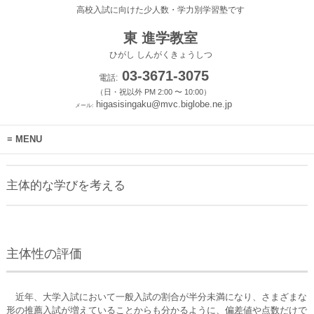
高校入試に向けた少人数・学力別学習塾です
東 進学教室
ひがし しんがくきょうしつ
03-3671-3075
電話:
（日・祝以外 PM 2:00 〜 10:00）
higasisingaku@mvc.biglobe.ne.jp
メール:
MENU
主体的な学びを考える
主体性の評価
近年、大学入試において一般入試の割合が半分未満になり、さまざまな
形の推薦入試が増えていることからも分かるように、偏差値や点数だけで