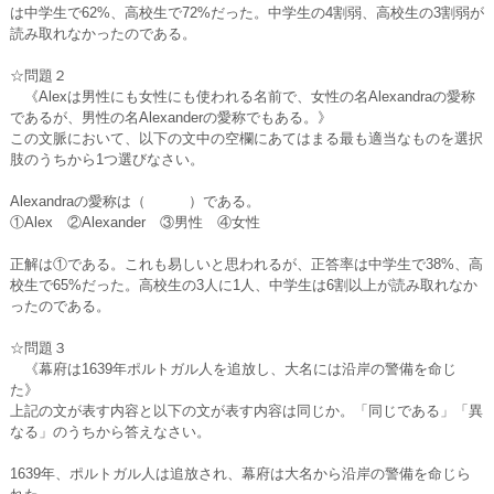
は中学生で62%、高校生で72%だった。中学生の4割弱、高校生の3割弱が
読み取れなかったのである。
☆問題２
《Alexは男性にも女性にも使われる名前で、女性の名Alexandraの愛称
であるが、男性の名Alexanderの愛称でもある。》
この文脈において、以下の文中の空欄にあてはまる最も適当なものを選択
肢のうちから1つ選びなさい。
Alexandraの愛称は（ ）である。
①Alex ②Alexander ③男性 ④女性
正解は①である。これも易しいと思われるが、正答率は中学生で38%、高
校生で65%だった。高校生の3人に1人、中学生は6割以上が読み取れなか
ったのである。
☆問題３
《幕府は1639年ポルトガル人を追放し、大名には沿岸の警備を命じ
た》
上記の文が表す内容と以下の文が表す内容は同じか。「同じである」「異
なる」のうちから答えなさい。
1639年、ポルトガル人は追放され、幕府は大名から沿岸の警備を命じら