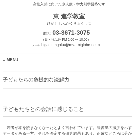
高校入試に向けた少人数・学力別学習塾です
東 進学教室
ひがし しんがくきょうしつ
03-3671-3075
電話:
（日・祝以外 PM 2:00 〜 10:00）
higasisingaku@mvc.biglobe.ne.jp
メール:
MENU
子どもたちの危機的な読解力
子どもたちとの会話に感じること
若者が本を読まなくなったとよく言われています。読書量の減少を示す
データがある一方、それを否定する研究結果もあり、正確なところは分か