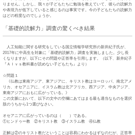
りません。しかし、我々が子どもたちに勉強を教えていて、彼らの読解力
や表現力が低下していると感じるのは事実です。今の子どもたちの読解力
はどの程度なのでしょうか。
「基礎的読解力」調査の驚くべき結果
人工知能に関する研究をしている国立情報学研究所の新井紀子氏が、
2017年に中高生を対象に「基礎的読解力」調査を実施しました。少し長
くなりますが、以下にその問題や正答率を引用します。（以下、新井紀子
『ＡＩｖｓ教科書が読めない子どもたち』より）
☆問題１
《仏教は東南アジア、東アジアに、キリスト教はヨーロッパ、南北アメ
リカ、オセアニアに、イスラム教は北アフリカ、西アジア、中央アジア、
東南アジアにおもに広がっている。》
この文脈において、以下の文中の空欄にあてはまる最も適当なものを選択
肢のうちから1つ選びなさい。
オセアニアに広がっているのは（ ）である。
①ヒンドゥー教 ②キリスト教 ③イスラム教 ④仏教
正解は②のキリスト教だということは容易にわかるはずなのだが、正答率