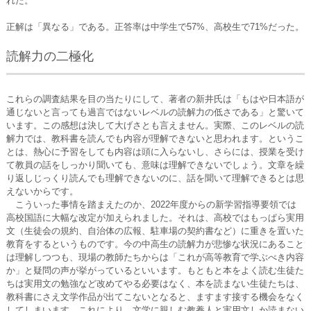
れた。
正解は「異なる」である。正答率は中学生で57%、高校生で71%だった。
読解力の二極化
これらの調査結果を目の当たりにして、著者の新井氏は「もはや日本語が
通じないと言っても過言ではないレベルの読解力の低さである」と驚いて
います。この感想は決して大げさとも言えません。実際、このレベルの読
解力では、教科書を読んでも内容が理解できないと思われます。というこ
とは、熱心に予習をしても内容は頭に入らないし、さらには、授業を受け
て教員の話をしっかり聞いても、意味は理解できないでしょう。文章を繰
り返しじっくり読んでも理解できないのに、話を聞いて理解できるとは思
えないからです。
こういった事情を踏まえたのか、2022年度からの新学習指導要領では
高校国語に大幅な改定が加えられました。それは、高校ではもっぱら実用
文（生徒会の規約、自治体の広報、駐車場の契約書など）に重きを置いた
教育をするというものです。今の中高生の読解力が悲惨な状況にあること
は理解しつつも、現場の教師たちからは「これが高等教育で学ぶべき内容
か」と疑問の声が挙がっているといいます。もともと本をよく読む生徒た
ちは実用文の勉強など改めてやる必要はなく、本を読まない生徒たちは、
教科書にさえ文学作品が出てこないとなると、ますます接する機会をなく
してしまいます。これにより、文学に親しむ教養人と実用文しか読まない