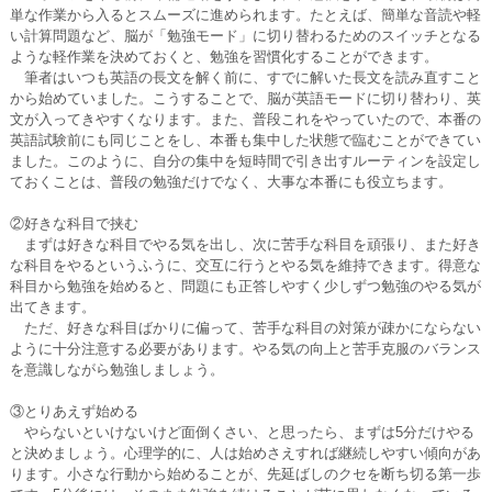
単な作業から入るとスムーズに進められます。たとえば、簡単な音読や軽
い計算問題など、脳が「勉強モード」に切り替わるためのスイッチとなる
ような軽作業を決めておくと、勉強を習慣化することができます。
筆者はいつも英語の長文を解く前に、すでに解いた長文を読み直すこと
から始めていました。こうすることで、脳が英語モードに切り替わり、英
文が入ってきやすくなります。また、普段これをやっていたので、本番の
英語試験前にも同じことをし、本番も集中した状態で臨むことができてい
ました。このように、自分の集中を短時間で引き出すルーティンを設定し
ておくことは、普段の勉強だけでなく、大事な本番にも役立ちます。
②好きな科目で挟む
まずは好きな科目でやる気を出し、次に苦手な科目を頑張り、また好き
な科目をやるというふうに、交互に行うとやる気を維持できます。得意な
科目から勉強を始めると、問題にも正答しやすく少しずつ勉強のやる気が
出てきます。
ただ、好きな科目ばかりに偏って、苦手な科目の対策が疎かにならない
ように十分注意する必要があります。やる気の向上と苦手克服のバランス
を意識しながら勉強しましょう。
③とりあえず始める
やらないといけないけど面倒くさい、と思ったら、まずは5分だけやる
と決めましょう。心理学的に、人は始めさえすれば継続しやすい傾向があ
ります。小さな行動から始めることが、先延ばしのクセを断ち切る第一歩