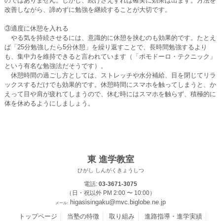
のではありません。しかし、続けさえすれば確実に効果は出ます。方法を
改善しながら、諦めずに勉強を継続することが大切です。
③適度に休憩を入れる
やる気を持続させるには、意識的に休憩を挟むのも効果的です。たとえ
ば「25分勉強したら5分休憩」を繰り返すことで、長時間勉強するより
も、集中力を維持できると言われています（「ポモドーロ・テクニック」
という有名な勉強法だそうです）。
休憩時間の過ごし方としては、ストレッチや水分補給、目を閉じてリラ
ックスするだけでも効果的です。休憩時間にスマホを触ってしまうと、か
えって目や肩が疲れてしまうので、休む時にはスマホを触らず、積極的に
体を休めるようにしましょう。
東 進学教室
ひがし しんがくきょうしつ
電話:
03-3671-3075
（日・祝以外 PM 2:00 〜 10:00）
higasisingaku@mvc.biglobe.ne.jp
メール:
トップページ
当塾の特徴
取り組み
進路指導・進学実績