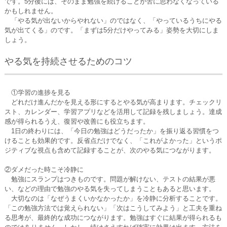
です。5分後には、そのまま勉強を続けることが苦に思わなくなっている
かもしれません。
「やる気が出ないからやれない」のではなく、「やっているうちにやる
気が出てくる」のです。「まずは5分だけやってみる」姿勢を大切にしま
しょう。
やる気を持続させるためのコツ
①学習の進捗を見る
どれだけ進んだかを見える形にするとやる気が高まります。チェックリ
スト、カレンダー、学習アプリなどを活用して記録を残しましょう。達成
感が得られるうえ、復習や改善にも役立ちます。
1日の終わりには、「今日の勉強はどうだったか」を振り返る習慣をつ
けることも効果的です。反省点だけでなく、「これがよかった」というポ
ジティブな視点も含めて記録することが、次のやる気につながります。
②ダメだった時こそ冷静に
勉強にスランプはつきものです。問題が解けない、テストの結果が悪
い、などの理由で勉強のやる気を失ってしまうこともあると思います。
大切なのは「なぜうまくいかなかったか」を冷静に分析することです。
「この勉強方法では覚えられない」「次はこうしてみよう」と工夫を重ね
る思考が、最終的な成功につながります。勉強はすぐに結果が得られるも