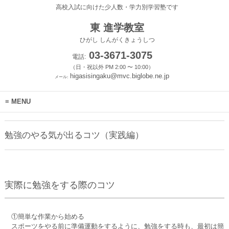
高校入試に向けた少人数・学力別学習塾です
東 進学教室
ひがし しんがくきょうしつ
03-3671-3075
電話:
（日・祝以外 PM 2:00 〜 10:00）
higasisingaku@mvc.biglobe.ne.jp
メール:
MENU
勉強のやる気が出るコツ（実践編）
実際に勉強をする際のコツ
①簡単な作業から始める
スポーツをやる前に準備運動をするように、勉強をする時も、最初は簡