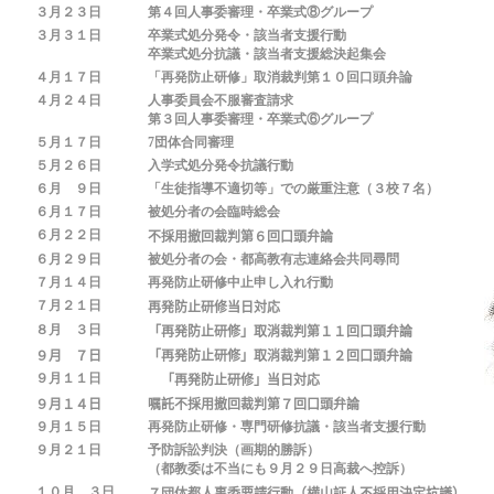
３月２３日
第４回人事委審理・卒業式⑧グループ
３月３１日
卒業式処分発令・該当者支援行動
卒業式処分抗議・該当者支援総決起集会
４月１７日
「再発防止研修」取消裁判第１０回口頭弁論
４月２４日
人事委員会不服審査請求
第３回人事委審理・卒業式⑥グループ
５月１７日
7団体合同審理
５月２６日
入学式処分発令抗議行動
６月 ９日
「生徒指導不適切等」での厳重注意（３校７名）
６月１７日
被処分者の会臨時総会
６月２２
日
不採用撤回裁判第
６
回口頭弁論
６月２９日
被処分者の会・都高教有志連絡会共同尋問
７月１４日
再発防止研修中止申し入れ行動
７月２１日
再発防止研修当日対応
８月 ３日
「再発防止研修」取消裁判第１１回口頭弁論
９月
７日
「再発防止研修」取消裁判第１２回口頭弁論
９月１１日
「再発防止研修」当日対応
９月１４日
嘱託不採用撤回裁判第７回口頭弁論
９月１５日
再発防止研修・専門研修抗議・該当者支援行動
９月２１日
予防訴訟判決（画期的勝訴）
（都教委は不当にも９月２９日高裁へ控訴）
１０月 ３日