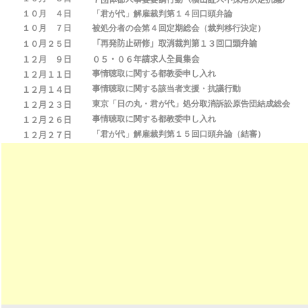
７団体都人事委要請行動（横山証人不採用決定抗議）
１０月 ４日
「君が代」解雇裁判第１４回口頭弁論
１０月 ７日
被処分者の会第４回定期総会（裁判移行決定）
１０
月
２５
日
「再発防止研修」取消裁判第１３回口頭弁論
１２月
９日
０５・０６年請求人全員集会
事情聴取に関する都教委申し入れ
１２月１１日
事情聴取に関する該当者支援・抗議行動
１２月１４日
東京「日の丸・君が代」処分取消訴訟原告団結成総会
１２月２３日
事情聴取に関する都教委申し入れ
１２月２６日
「君が代」解雇裁判第１５回口頭弁論（結審）
１２月２７日