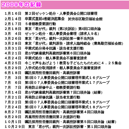
１月１６日 第２回ゼッケン処分・人事委員会公開口頭審理
２
月１４
日 卒業式直前
4
者総決起集会
於渋谷区勤労福祉会館
２月１７日 ５者都教委要請行動
２月１８日 東京「君が代」裁判（第2次訴訟）第4回口頭弁論
３月 ４日 ゼッケン処分・都人事委員会審理（請求人９名）
３月２６日 東京「君が代」裁判一次訴訟第一審不当判決
３月２８日
東京「君が代」裁判原告・請求人臨時総会（豊島勤労福祉会館）
３月３１日 卒業式処分発令抗議・該当者支援行動
４月２１日 君が代解雇裁判高裁控訴審第６回口頭弁論
４月２４日 卒業式処分・都人事委員会不服審査請求
４月２５日 今こそ声をあげよう！教育を子どもたちのために４．２５集会
５月２９日 入学式処分取消請求・都人事委員会不服審査請求
６月１８日 嘱託採用拒否撤回裁判・高裁控訴審
７月 ３日 第1回０７人事委員会公開口頭審理卒業式１６グループ
７月 ６日 第1回０７人事委員会公開口頭審理卒業式１７グループ
７月 ７日 再発防止研修中止・都教委要請行動
７月１４日 君が代解雇裁判高裁控訴審第７回口頭弁論（結審）
７月２１日 再発防止研修抗議・該当者支援行動
７月２２日 第1回０７人事委員会公開口頭審理卒業式１９グループ
７月２４日 第1回０７人事委員会公開口頭審理卒業式１８グループ
８月２７日 嘱託採用拒否撤回裁判・高裁控訴審第４回口頭弁論
９月２９日 再雇用拒否拒否撤回第２次提訴行動
１０月１日 嘱託採用拒否撤回裁判・高裁控訴審第５回口頭弁論（結審）
１０月２９日 東京「君が代」裁判一次訴訟控訴審・第１回口頭弁論