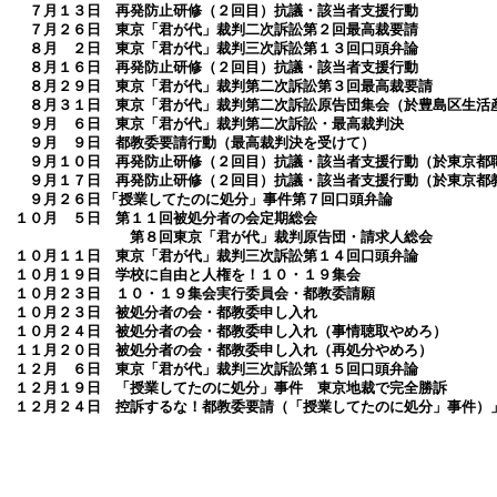
７月１３日 再発防止研修（２回目）抗議・該当者支援行動
７月２６日 東京「君が代」裁判二次訴訟第２回最高裁要請
８月 ２日 東京「君が代」裁判三次訴訟第１３回口頭弁論
８月１６日 再発防止研修（２回目）抗議・該当者支援行動
８月２９日 東京「君が代」裁判第二次訴訟第３回最高裁要請
８月３１日 東京「君が代」裁判第二次訴訟原告団集会（於豊島区生活
９月 ６日 東京「君が代」裁判第二次訴訟・最高裁判決
９月 ９日 都教委要請行動（最高裁判決を受けて）
９月１０日 再発防止研修（２回目）抗議・該当者支援行動
（於東京都
９月１７日 再発防止研修（２回目）抗議・該当者支援行動（於東京都
９月２６日 「授業してたのに処分」事件第７回口頭弁論
１０月 ５日 第１１回被処分者の会定期総会
第８回東京「君が代」裁判原告団・請求人総会
１０月１１日 東京「君が代」裁判三次訴訟第１４回口頭弁論
１０月１９日
学校に自由と人権を！１０・１９集会
１０月２３日 １０・１９集会実行委員会・都教委請願
１０月２３日 被処分者の会・都教委申し入れ
１０月２４日 被処分者の会・都教委申し入れ（事情聴取やめろ）
１１月２０日 被処分者の会・都教委申し入れ（再処分やめろ）
１２月 ６日 東京「君が代」裁判三次訴訟第１５回口頭弁論
１２月１９日 「授業してたのに処分」事件 東京地裁で完全勝訴
１２月２４日 控訴するな！都教委要請（「授業してたのに処分」事件）