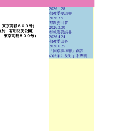
2026.1.28
都教委要請書
2026.3.5
都教委回答
 東京高裁８０９号）
2026.3.30
（於 有明防災公園）
都教委要請書
 東京高裁８０９号）
2026.4.24
都教委回答
2026.6.25
「国旗損壊罪」創設
の法案に反対する声明