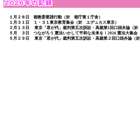
１月２８日 都教委要請行動（於 都庁第１庁舎）
１月３１日 １・３１東京教育集会（於 エデュカス東京）
２月１３日 東京「君が代」裁判第五次訴訟・高裁第1回口頭弁論（於
５月 ３日 つながろう 憲法いかして平和な未来を！2026 憲法大集会
５月２９日 東京「君が代」裁判第五次訴訟・高裁第２回口頭弁論（於