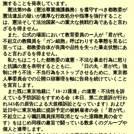
施することを発表しています。
憲法第99条（憲法尊重擁護義務）を遵守すべき都教委が
憲法違反の疑いが濃厚な行政処分や指導を強行すること
は、憲法そして法治国家への重大な挑戦行為であると言わ
ざるを得ません｡
また、公式の場面において教育委員のー人が「君が代」
不起立の教職員を「ガン細胞」呼ばわりする事態を見るに
至っては、都教委自体が良識や品性を失った暴走状態にあ
ると言わざるを得ません。
私たちはこうした都教委の違憲・不法な暴走行為に怒り
と抗議の意を表明するとともに、 「日の丸・君が代」強
制に伴う不法・不当行為をストップさせるために、東京都
人事委員会での公開ロ頭審理を軸に告発を続けていくこと
を宣言します。
また既に東京地裁に「10･23通達」の違憲・不法性を訴
えている予防訴訟をすすめる会（本日、第二次提訴が行わ
れ343名の原告による大規模訴訟となっています）および
近日中に東京地裁に提訴予定の被解雇者の会（「君が代」
不起立により嘱託職員採用取消となった退職教員の会で
す）をはじめ同様の趣旨で闘っている数多くのグループや
個人と連帯します。