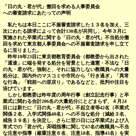
「日の丸・君が代」撤回を求める人事委員会
への審査請求にあたっての声明
私たちは本日ここに不服審査請求した１３名を加え、三
次にわたる請求によって合計130名が共同し、今年３月に
実施された卒業式に関する「日の丸・君が代」不当処分撤
回を求めて東京都人事委員会への不服審査請求を申し立て
るに至りました。
昨年10年23目に東京都教育委員会（都教委から出された
「通達」に端を発する処分を背景とした違憲・不法な「日
の丸・君が代」強制と、それに協力しない教職員への大量
処分は、国内外のマスコミや市民から「行き過ぎ」「異常
な行為」「戦前への逆戻り」であるなどと、批判や注目を
浴びています。
しかし都教委は昨年度の周年行事（創立記念行事）と卒
業式に関わる合計206名の大量処分にとどまらず、４月24
目には新たに「日の丸・君が代」不起立者等42名（卒業式
関係２名、入学式関係40名）への不当な処分（減給３名、
戒告３９名）を決定し、さらに翌25日には卒業式および入
常式での「君が代」斉唱指導に関して67名の教職員へ不当
な注意や指導（厳重注意６名、注意18名、指導43名）を実