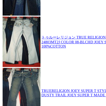
トゥルーレリジョン TRUE RELIGION JO
24803MT2J COLOR 08-BLCHD JOEY 
100%COTTON
TRUERELIGION JOEY SUPER T STY
DUSTY TRAIL JOEY SUPER T MADE