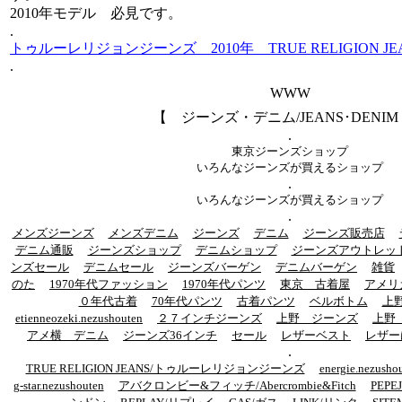
2010年モデル 必見です。
.
トゥルーレリジョンジーンズ 2010年 TRUE RELIGION JEAN
.
WWW
【 ジーンズ・デニム/JEANS･DENI
.
東京ジーンズショップ
いろんなジーンズが買えるショップ
.
いろんなジーンズが買えるショップ
.
メンズジーンズ
メンズデニム
ジーンズ
デニム
ジーンズ販売店
デニム通販
ジーンズショップ
デニムショップ
ジーンズアウトレッ
ンズセール
デニムセール
ジーンズバーゲン
デニムバーゲン
雑貨
のた
1970年代ファッション
1970年代パンツ
東京 古着屋
アメリ
０年代古着
70年代パンツ
古着パンツ
ベルボトム
上
etienneozeki.nezushouten
２７インチジーンズ
上野 ジーンズ
上野
アメ横 デニム
ジーンズ36インチ
セール
レザーベスト
レザー
.
TRUE RELIGION JEANS/トゥルーレリジョンジーンズ
energie.nezusho
g-star.nezushouten
アバクロンビー&フィッチ/Abercrombie&Fitch
PEP