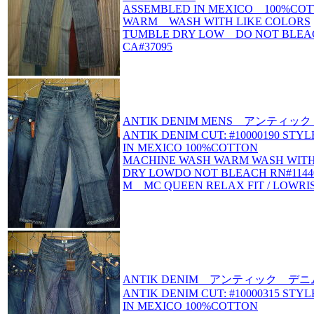
ASSEMBLED IN MEXICO 100%CO
WARM WASH WITH LIKE COLORS
TUMBLE DRY LOW DO NOT BLE
CA#37095
ANTIK DENIM MENS アンティ
ANTIK DENIM CUT: #10000190 STY
IN MEXICO 100%COTTON
MACHINE WASH WARM WASH WITH
DRY LOWDO NOT BLEACH RN#11440
M MC QUEEN RELAX FIT / LOWRIS
ANTIK DENIM アンティック デニ
ANTIK DENIM CUT: #10000315 STY
IN MEXICO 100%COTTON