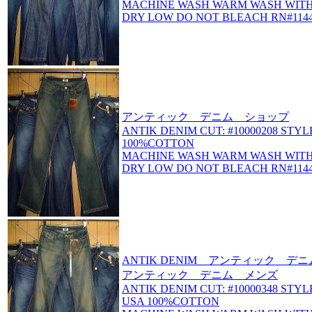
MACHINE WASH WARM WASH WITH
DRY LOW DO NOT BLEACH RN#1144
アンティック デニム ショップ
ANTIK DENIM CUT: #10000208 STYL
100%COTTON
MACHINE WASH WARM WASH WITH
DRY LOW DO NOT BLEACH RN#1144
ANTIK DENIM アンティック 
アンティック デニム メンズ
ANTIK DENIM CUT: #10000348 STYL
USA 100%COTTON