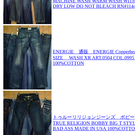
MACHINE WASH WARM WASH WITH
DRY LOW DO NOT BLEACH RN#1144
ENERGIE 通販 ENERGIE Copperhead 
SIZE WASH XR ART.0504 COL.0995 
100%COTTON
トゥルーリリジョンジーンズ ボビー
TRUE RELIGION BOBBY BIG T STYL
BAD ASS MADE IN USA 100%COTT