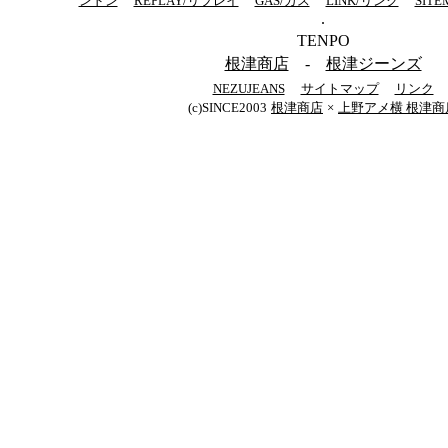
ンドン
REPLAY/リプレイ
GAS/ガス
LINK/リンク
SIT
.
TENPO
根津商店
-
根津ジーンズ
NEZUJEANS
サイトマップ
リンク
(c)SINCE2003
根津商店
×
上野アメ横 根津商