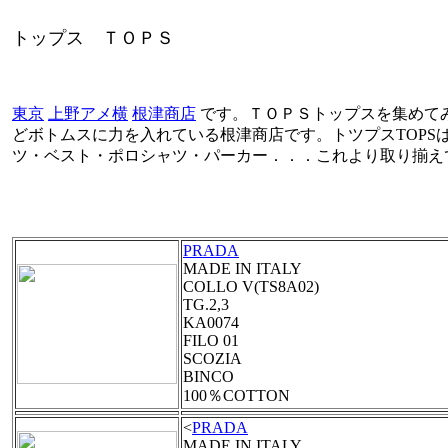
トップス ＴＯＰＳ
東京
上野アメ横
根津商店
です。ＴＯＰＳトップスを集めて
どボトムスに力を入れている根津商店です。トツプスTOPS
ツ・ベスト・ポロシャツ・パーカー．．．これより取り揃え
PRADA
MADE IN ITALY
COLLO V(TS8A02)
TG.2,3
KA0074
FILO 01
SCOZIA
BINCO
100％COTTON
<
PRADA
MADE IN ITALY