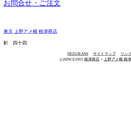
お問合せ・ご注文
東京
上野アメ横
根津商店
鼾 四十四
NEZUJEANS
サイトマップ
リン
(c)SINCE2003
根津商店
×
上野アメ横 根