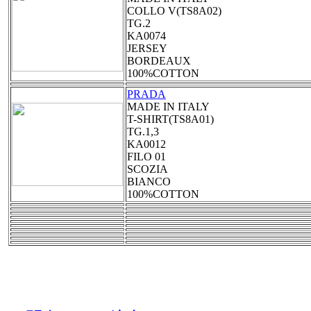
COLLO V(TS8A02)
TG.2
KA0074
JERSEY
BORDEAUX
100%COTTON
PRADA
MADE IN ITALY
T-SHIRT(TS8A01)
TG.1,3
KA0012
FILO 01
SCOZIA
BIANCO
100%COTTON