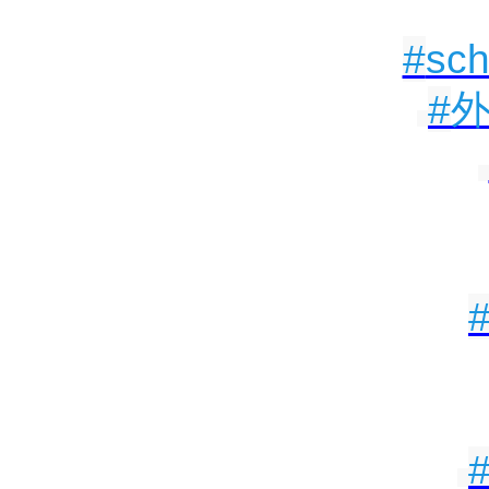
#
sch
#