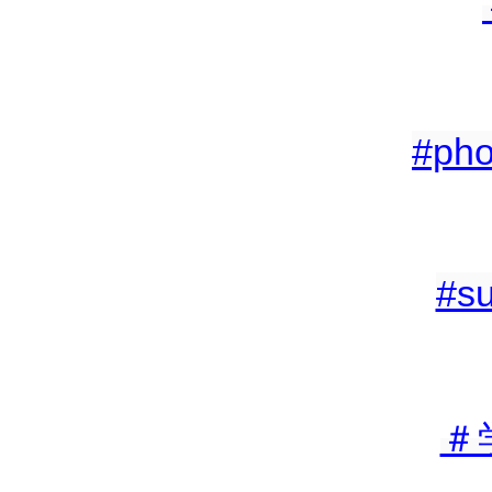
#pho
#su
＃