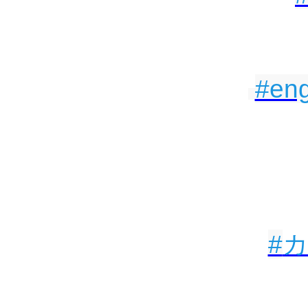
#eng
#