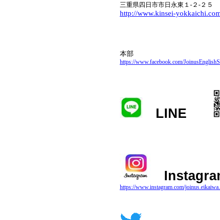
三重県四日市市日永東
１
-
２
-
２５
http://www.kinsei-yokkaichi.co
本部
https://www.facebook.com/JoinusEnglish
LINE
Instagr
https://www.instagram.com/joinus.eikaiwa.