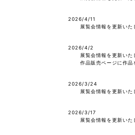
2026/4/11
展覧会情報を更新い
2026/4/2
展覧会情報を更新い
作品販売ページに作品
2026/3/24
展覧会情報を更新い
2026/3/17
展覧会情報を更新い