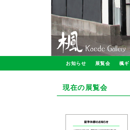
お知らせ
展覧会
楓ギ
現在の展覧会