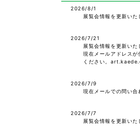
2026/8/1
展覧会情報を更新い
2026/7/21
展覧会情報を更新い
現在メールアドレスが
ください。art.kaede.
2026/7/9
現在メールでの問い合
2026/7/7
展覧会情報を更新い