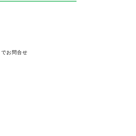
までお問合せ