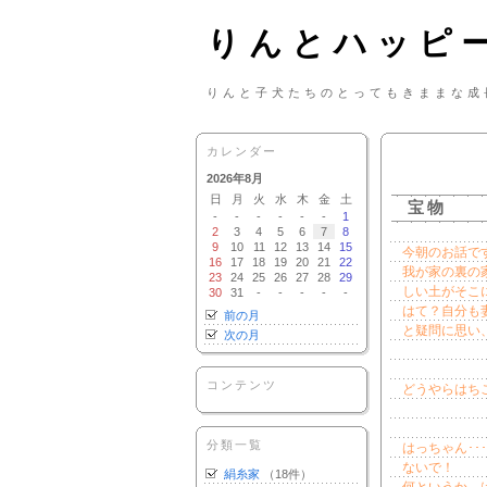
りんとハッピ
りんと子犬たちのとってもきままな成
カレンダー
2026年8月
日
月
火
水
木
金
土
宝物
-
-
-
-
-
-
1
2
3
4
5
6
7
8
9
10
11
12
13
14
15
今朝のお話で
16
17
18
19
20
21
22
我が家の裏の
23
24
25
26
27
28
29
しい土がそこ
30
31
-
-
-
-
-
はて？自分も
前の月
と疑問に思い
次の月
コンテンツ
どうやらはち
分類一覧
はっちゃん･
ないで！
絹糸家
（18件）