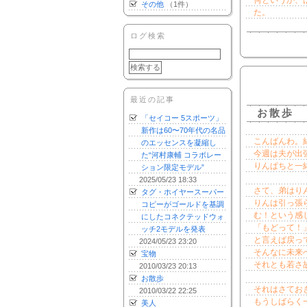
何というか、
その他
（1件）
た。
ログ検索
最近の記事
お散歩
「セイコー 5スポーツ」
新作は60〜70年代の名品
こんばんわ。
のエッセンスを凝縮し
今週は夫が出
た“河村康輔 コラボレー
りんぱちと一
ション限定モデル”
2025/05/23 18:33
さて、弟はり
タグ・ホイヤースーパー
りんは引っ張
コピーがゴールドを基調
む！という感
にしたコネクテッドウォ
「もどって！
ッチ2モデルを発表
と言えば戻っ
2024/05/23 23:20
そんなに未来
宝物
それとも若さ
2010/03/23 20:13
お散歩
それはさてお
2010/03/22 22:25
もうしばらく
美人