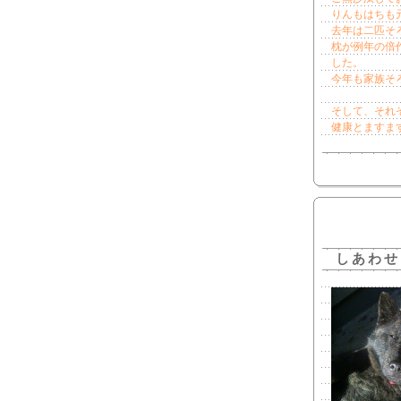
りんもはちも
去年は二匹そ
枕が例年の倍
した。
今年も家族そ
そして、それ
健康とますま
しあわせ