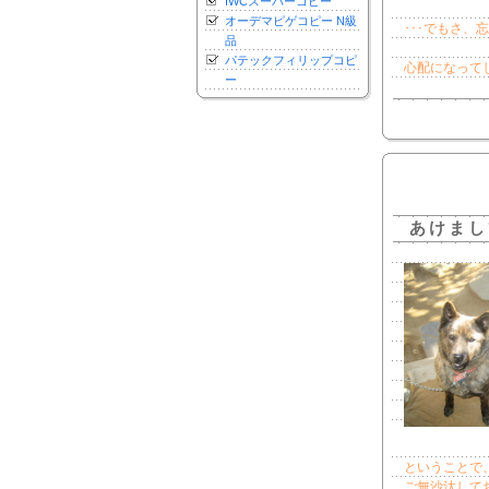
IWCスーパーコピー
オーデマピゲコピー N級
･･･でもさ
品
パテックフィリップコピ
心配になって
ー
あけまし
ということで
ご無沙汰して