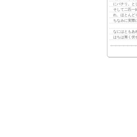
にパチリ。と
そして二匹一
れ、ほとんど
ちなみに実際
なにはともあ
はちは漸く伏