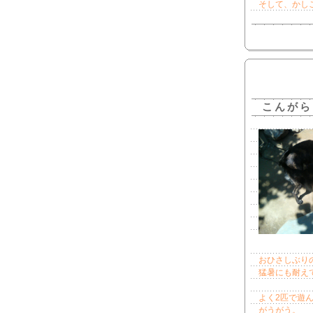
そして、かし
こんがら
おひさしぶり
猛暑にも耐え
よく2匹で遊
がうがう。