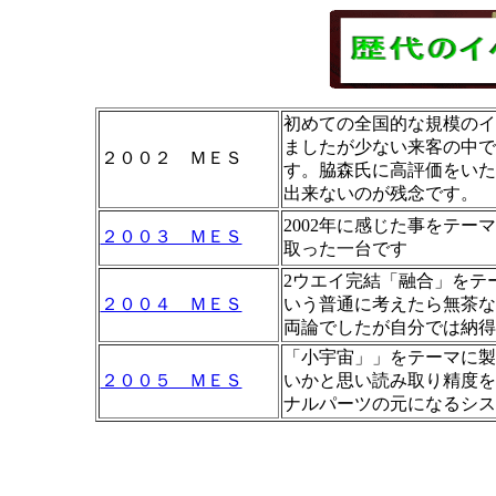
初めての全国的な規模のイ
ましたが少ない来客の中で
２００２ ＭＥＳ
す。脇森氏に高評価をいた
出来ないのが残念です。
2002年に感じた事をテ
２００３ ＭＥＳ
取った一台です
2ウエイ完結「融合」をテ
２００４ ＭＥＳ
いう普通に考えたら無茶な
両論でしたが自分では納得
「小宇宙」」をテーマに製
２００５ ＭＥＳ
いかと思い読み取り精度を
ナルパーツの元になるシス