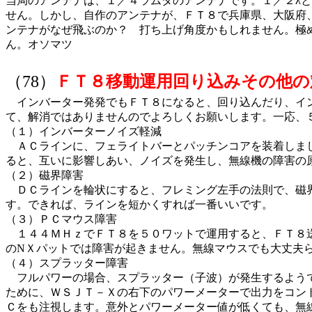
当局のアンテナは、１／４ラムダのアンテナです。１／２λと
せん。しかし、自作のアンテナが、ＦＴ８で兵庫県、大阪府
ンテナがなぜ飛ぶのか？ 打ち上げ角度かもしれません。極
ん。オソマツ
（78）
ＦＴ８移動運用回り込みその他の
インバーター発発でもＦＴ８になると、回り込んだり、イン
て、解消ではありませんのでよろしくお願いします。一応、
（１）インバーターノイズ軽減
ＡＣラインに、フェライトバーとパッチンコアを装着しまし
ると、互いに影響しあい、ノイズを発生し、無線機の障害の
（２）磁界障害
ＤＣラインを輪状にすると、フレミング左手の法則で、磁界
す。できれば、ラインを短かくすれば一番いいです。
（３）ＰＣマウス障害
１４４ＭＨｚでＦＴ８を５０ワットで運用すると、ＦＴ８送
のNＸパットでは障害が起きません。無線マウスでも大丈夫
（４）スプラッター障害
フルパワーの場合、スプラッター（子波）が発生するようで
ために、ＷＳＪＴ－Ｘの右下のパワーメーターで出力をコン
Ｃをも注視します。意外とパワーメーター値が低くても、無