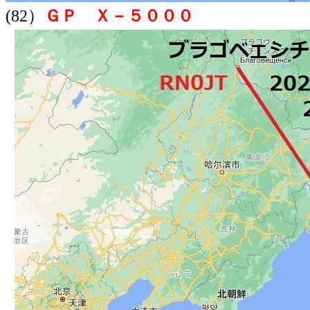
(82）
ＧＰ Ｘ－５０００