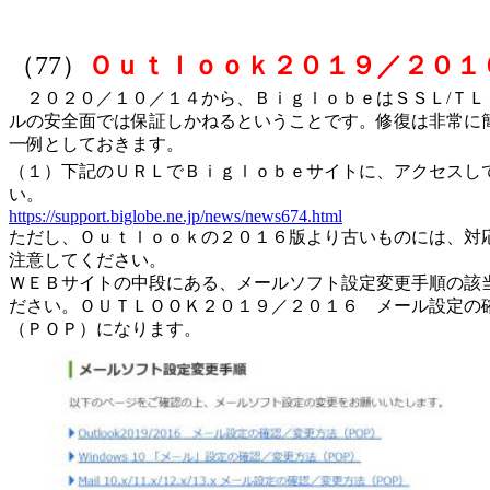
（77）
Ｏｕｔｌｏｏｋ２０１９／２０１
２０２０／１０／１４から、ＢｉｇｌｏｂｅはＳＳＬ/ＴＬ
ルの安全面では保証しかねるということです。修復は非常に
一例としておきます。
（１）下記のＵＲＬでＢｉｇｌｏｂｅサイトに、アクセスし
い。
https://support.biglobe.ne.jp/news/news674.html
ただし、Ｏｕｔｌｏｏｋの２０１６版より古いものには、対
注意してください。
ＷＥＢサイトの中段にある、メールソフト設定変更手順の該
ださい。ＯＵＴＬＯＯＫ２０１９／２０１６ メール設定の
（ＰＯＰ）になります。