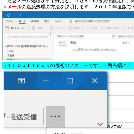
迷惑メール処理が不十分だと、ｈＱＳＬの送受信設定に、障
ｋメール
の迷惑処理の方法を説明します。２０１０年度版で
（１）Ｏｕｔｌｏｏｋの最初のメニューです。一番右端に「