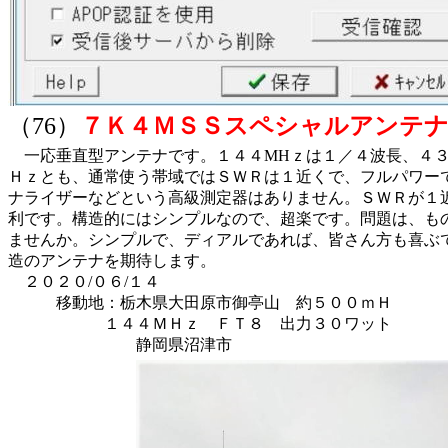
（76）
７Ｋ４ＭＳＳスペシャルアンテ
一応垂直型アンテナです。１４４MHｚは１／４波長、４３
Ｈｚとも、通常使う帯域ではＳＷＲは１近くで、フルパワー
ナライザーなどという高級測定器はありません。ＳＷＲが１
利です。構造的にはシンプルなので、超楽です。問題は、も
ませんか。シンプルで、ディアルであれば、皆さん方も喜ぶ
造のアンテナを期待します。
２０２０/０６/１４
移動地：栃木県大田原市御亭山 約５００ｍＨ
１４４ＭＨｚ ＦＴ８ 出力３０ワット 
静岡県沼津市 長野