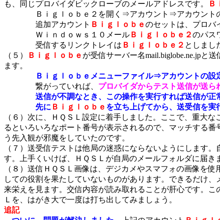
も、同じプロバイダビックローブのメールアドレスです。
Ｂ
Ｂｉｇｌｏｂｅ２を開く⇒アカウント⇒アカウントの管
追加アカウント
Ｂｉｇｌｏｂｅ
のセットは、プロバ
Ｗｉｎｄｏｗｓ１０メール
Ｂｉｇｌｏｂｅ２
のパス
受信するリンクトレイは
Ｂｉｇｌｏｂｅ２
としまし
（５）
Ｂｉｇｌｏｂｅ
が受信サーバー名mail.biglobe.ne
ます。
Ｂｉｇｌｏｂｅメニューファイル⇒アカウントの設
繋がっていれば、
プロバイダからテスト送信が送ら
送信が不調なとき、この操作を実行すれば送信が正常
先に
Ｂｉｇｌｏｂｅ
を立ち上げてから、送受信を実
（６）次に、ＨＱＳＬ設定に着手しました。ここで、重大な
るといろいろなポート番号が表示されるので、マッチする番
う先入観が邪魔をしていたのです。
（７）送受信テストは他局の迷惑にならないようにします。
す。上手くいけば、ＨＱＳＬが自局のメールフォルダに届き
（８）送信ＨＱＳＬ画像は、デジカメやスマフォの画像を使
しての役割を果たしていないものがあります。できるだけ、
来栄えを見ます。交信内容が読み取れることが肝心です。こ
Ｌを、はがき大で一度は打ち出してみましょう。
追記