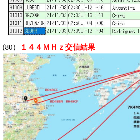
(80）
１４４ＭＨｚ交信結果