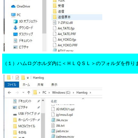
（１）ハムログホルダ内に＜ＨＬＱＳＬ＞のフォルダを作り