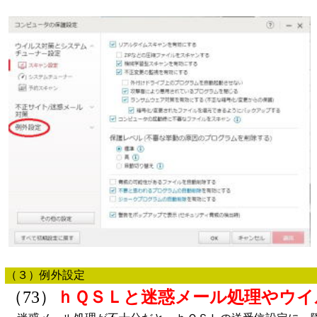
（３）例外設定
（73）
ｈＱＳＬと迷惑メール処理やウイ