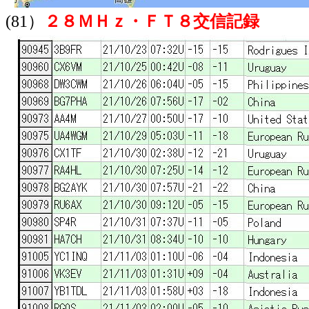
(81）
２８ＭＨｚ・ＦＴ８交信記録