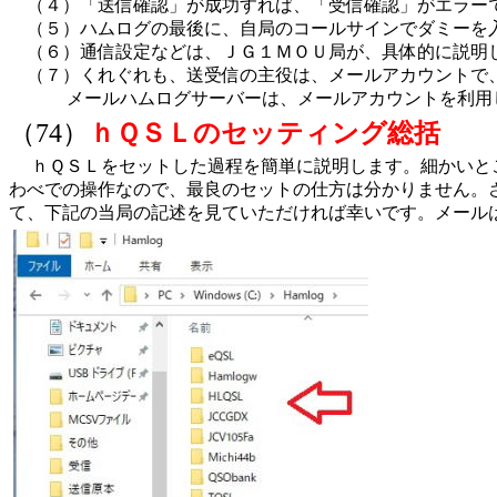
（４）「送信確認」が成功すれば、「受信確認」がエラー
（５）ハムログの最後に、自局のコールサインでダミーを
（６）通信設定などは、ＪＧ１ＭＯＵ局が、具体的に説明
（７）くれぐれも、送受信の主役は、メールアカウントで
メールハムログサーバーは、メールアカウントを利用し
（74）
ｈＱＳＬのセッティング総括
ｈＱＳＬをセットした過程を簡単に説明します。細かいとこ
わべでの操作なので、最良のセットの仕方は分かりません。
て、下記の当局の記述を見ていただければ幸いです。メール