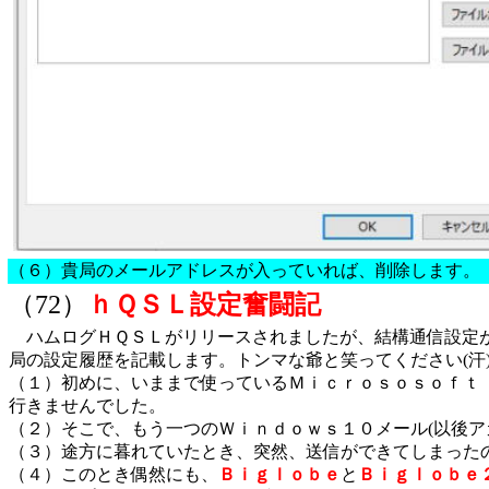
（６）貴局のメールアドレスが入っていれば、削除します。
（72）
ｈＱＳＬ設定奮闘記
ハムログＨＱＳＬがリリースされましたが、結構通信設定が
局の設定履歴を記載します。トンマな爺と笑ってください(汗
（１）初めに、いままで使っているＭｉｃｒｏｓｏｓｏｆｔ
行きませんでした。
（２）そこで、もう一つのＷｉｎｄｏｗｓ１０メール(以後ア
（３）途方に暮れていたとき、突然、送信ができてしまった
（４）このとき偶然にも、
Ｂｉｇｌｏｂｅ
と
Ｂｉｇｌｏｂｅ