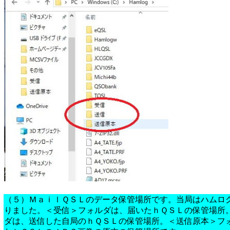
（５）ＭａｉｌＱＳＬのデータ保管場所です。当局はハムロ
りました。＜受信＞フォルダは、届いたｈＱＳＬの保管場所
ダは、送信した自局のｈＱＳＬの保管場所。＜送信原本＞フ