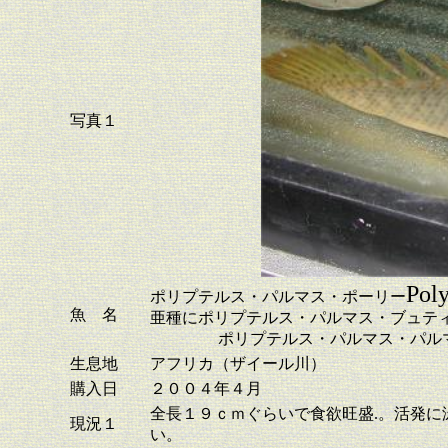
写真１
Poly
ポリプテルス・パルマス・ポーリー
魚 名
亜種にポリプテルス・パルマス・ブュテ
ポリプテルス・パルマス・パルマ
生息地
アフリカ（ザイール川）
購入日
２００４年４月
全長１９ｃｍぐらいで食欲旺盛.。活発
現況１
い。