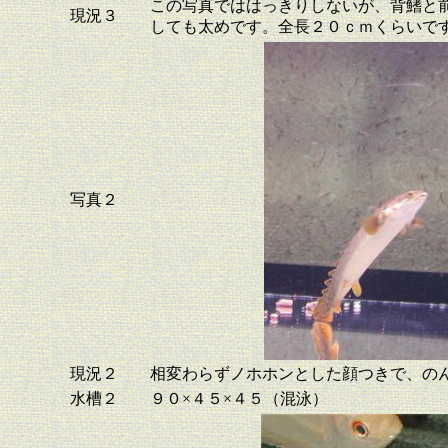
この写真でははっきりしないが、背鰭と
現況３
しても太めです。全長２０ｃｍくらいで
写真２
現況２
相変わらずノホホンとした顔つきで、の
水槽２
９０×４５×４５（混泳）