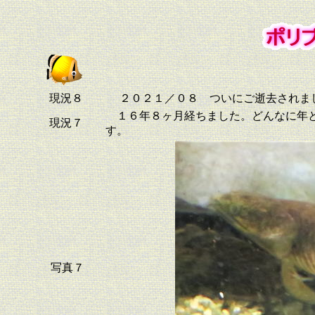
現況８
２０２１／０８ ついにご逝去されまし
１６年８ヶ月経ちました。どんなに年と
現況７
す。
写真７