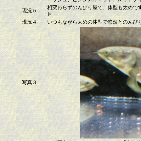
相変わらずのんびり屋で、体型も太めで
現況５
月
現況４
いつもながら太めの体型で悠然とのんび
写真３