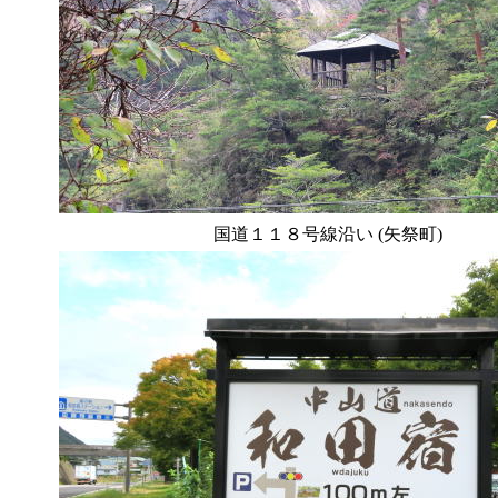
国道１１８号線沿い (矢祭町)