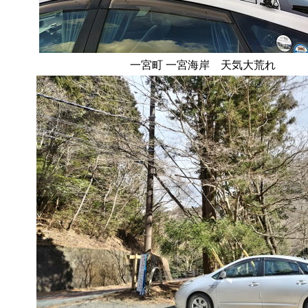
一宮町 一宮海岸 天気大荒れ