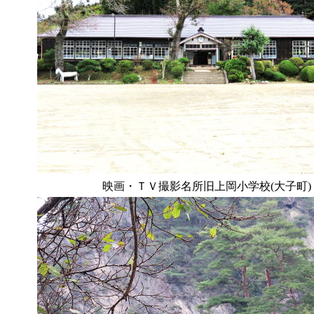
映画・ＴＶ撮影名所旧上岡小学校(大子町)