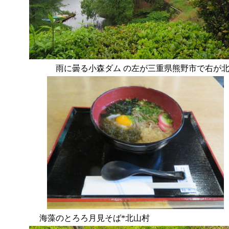
雨に曇る小森ダム の左が三重県熊野市で右が
海藻のとろろ月見そば*北山村