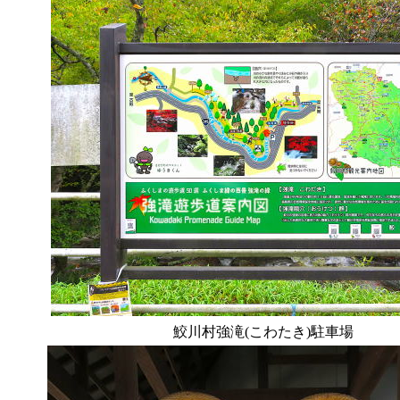
鮫川村強滝(こわたき)駐車場