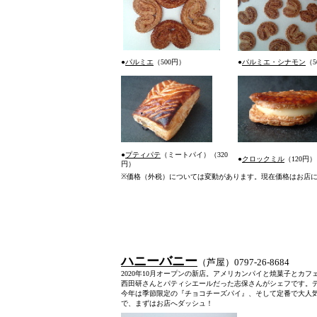
●
パルミエ
（500円）
●
パルミエ
・シナモン
（5
●
プティパテ
（ミートパイ）
（320
●
クロックミル
（120円）
円）
※
価格（外税）については変動があります。現在価格はお店
ハニーバニー
（芦屋）0797-26-868
2020年10月オープンの新店。アメリカンパイと焼菓子と
西田研さんとパティシエールだった志保さんがシェフです。
今年は季節限定の『チョコチーズパイ』、そして定番で大人
で、まずはお店へダッシュ！