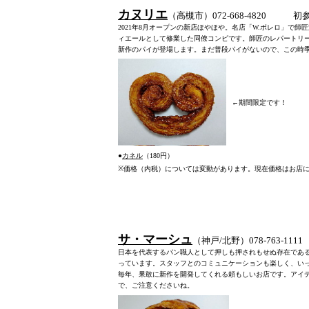
カヌリエ
（高槻市）072-668-4820
初参
2021年8月オープンの新店ほやほや。名店「W.ボレロ」で
ィエールとして修業した同僚コンビです。師匠のレパートリ
新作のパイが登場します。まだ普段パイがないので、この時
←期間限定です！
●
カネル
（180円）
※
価格（内税）については変動があります。現在価格はお店
サ・マーシュ
（神戸/北野）078-763-1111
日本を代表するパン職人として押しも押されもせぬ存在である
っています。スタッフとのコミュニケーションも楽しく、い
毎年、果敢に新作を開発してくれる頼もしいお店です。アイ
で、ご注意くださいね。