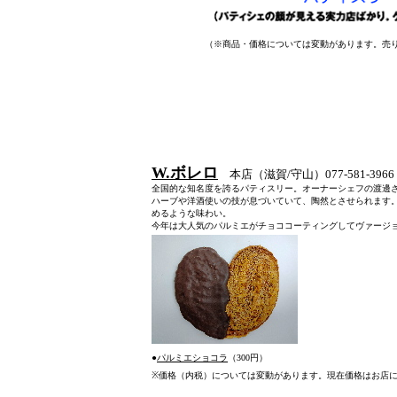
（※商品・価格については変動があります。売
W.ボレロ
本店（滋賀/守山）077-581-396
全国的な知名度を誇るパティスリー。オーナーシェフの渡邊
ハーブや洋酒使いの技が息づいていて、陶然とさせられます
めるような味わい。
今年は大人気のパルミエがチョココーティングしてヴァージ
●
パルミエショコラ
（300円）
※
価格（内税）については変動があります。現在価格はお店