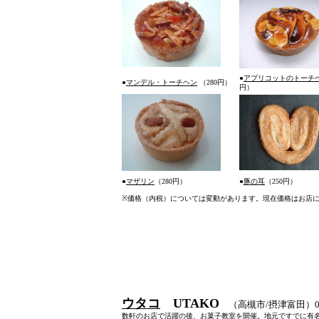
●
アプリコットのトーチ
●
マンデル・トーチヘン
（280円）
円）
●
マザリン
（280円）
●
豚の耳
（250円）
※
価格（内税）については変動があります。現在価格はお店
ウタコ
UTAKO
（高槻市/摂津富田）072-
数軒のお店で活躍の後、お菓子教室を開催。地元ですでに有名