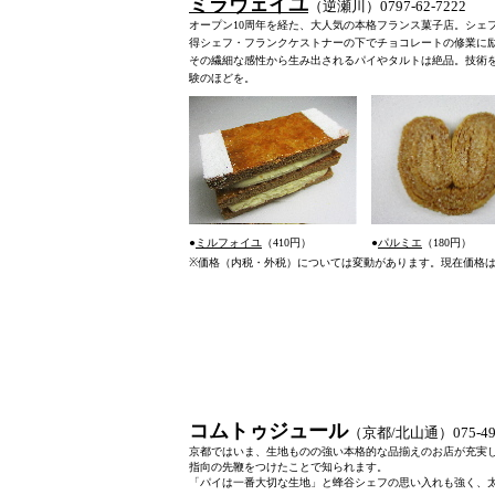
ミラヴェイユ
（逆瀬川）0797-62-7
オープン10周年を経た、大人気の本格フランス菓子店。シェ
得シェフ・フランクケストナーの下でチョコレートの修業に
その繊細な感性から生み出されるパイやタルトは絶品。技術
験のほどを。
●
ミルフォイユ
（410円）
●
パルミエ
（180円）
※
価格（内税・外税）については変動があります。現在価格
コムトゥジュール
（京都/北山通）075-495
京都ではいま、生地ものの強い本格的な品揃えのお店が充実
指向の先鞭をつけたことで知られます。
「パイは一番大切な生地」と蜂谷シェフの思い入れも強く、