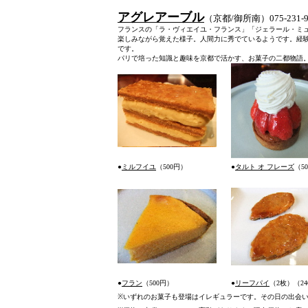
アグレアーブル
（京都/御所南）075-231-9
フランスの「ラ・ヴィエイユ・フランス」「ジェラール・ミ
楽しみながら覚えた様子。人間力に秀でているようです。経
です。
パリで培った知識と趣味を京都で活かす、お菓子の二都物語
●
ミルフイユ
（500円）
●
タルト オ フレーズ
（5
●
フラン
（500円）
●
リーフパイ
（
2枚）
（2
※
いずれのお菓子も登場はイレギュラーです。その日の出会