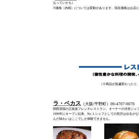
なっていかも）
※
価格（内税）については変動があります。現在価格はお店
（※商品が急遽変わったり
ラ・ベカス
（大阪/平野町）06-4707-00
関西屈指の正統派フレンチレストラン。オーナーの渋谷シェ
1990年にオープン以来、No.１シェフとしての世評はゆる
んだ味わいはここでしか体験できません。