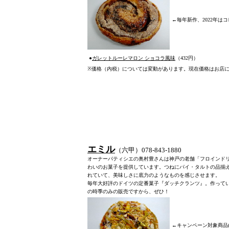
←毎年新作、2022年はコ
●
ガレットルーレマロン ショコラ風味
（432円）
※
価格（内税）については変動があります。現在価格はお店
エミル
（六甲）078-843-1880
オーナーパティシエの奥村豊さんは神戸の老舗「フロインドリ
わいのお菓子を提供しています。つねにパイ・タルトの品揃
れていて、美味しさに底力のようなものを感じさせます。
毎年大好評のドイツの定番菓子『ダッチクランツ』。作って
の時季のみの販売ですから、ぜひ！
←キャンペーン対象商品