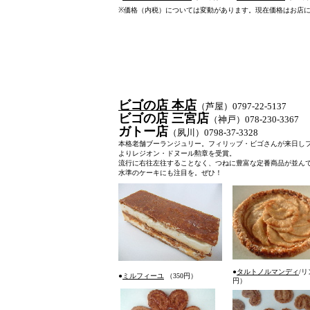
※
価格（内税）については変動があります。現在価格はお店
ビゴの店 本店
（芦屋）0797-22-
ビゴの店 三宮店
（神戸）078-230-3367
ガトー店
（夙川）0798-37-3328
本格老舗ブーランジュリー。フィリッブ・ビゴさんが来日しフ
よりレジオン・ドヌール勲章を受賞。
流行に右往左往することなく、つねに豊富な定番商品が並ん
水準のケーキにも注目を。ぜひ！
●
タルトノルマンディ
/
●
ミルフィーユ
（350円）
円）