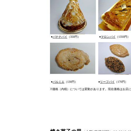
●
バナナパイ
（350円）
●
マロンパイ
（1350円）
●
パルミエ
（130円）
●
リーフパイ
（170円）
※
価格（内税）については変動があります。現在価格はお店