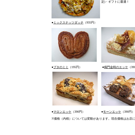
定)・ギフトに最適！
●
ミックスナッツダッチ
（935円）
●
ブタのミミ
（195円）
●
鳴門金時のエッケ
（39
●
マロンエッケ
（390円）
●
モーンエッケ
（390円）
※
価格（内税）については変動があります。現在価格はお店