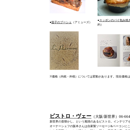
●
スッポンのパイ包み焼
●
茄子のブーシェ
（アミューズ）
約）
※
価格（内税・外税）については変動があります。現在価格
ビストロ・ヴェー
（大阪/新世界）06-6643
新世界の昔懐かし、という風情のあるビストロ。インテリア
オーナーシェフの阪本さんは自家製ソーセージ&ベーコンに