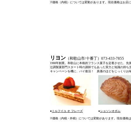
※
価格（内税）については変動があります。現在価格はお店
リヨン
（和歌山市/十番丁）073-433-7855
1988年創業。和歌山に本格的フランス菓子を定着させた、
辻調製菓部門スタート時の講師でもあった実力と知識の持ち
キャンペーンを機に、パイ復活！ 真価のほどをじっくりお
●
ミルフイユ オ フレーズ
●
ショソンオポム
※
価格（内税・外税）については変動があります。現在価格