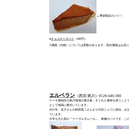
←季節限定のパイ！
●
チョコチーズパイ
（480円）
※
価格（内税）については変動があります。現在価格はお店
エルベラン
（西宮/夙川）0120-440-380
ケーキ激戦区の夙川地域の最古参。すぐれた素材を使うことで
として地域に根付いています。
2011年、息子さんの柿田衛二さんが２代目シェフに就任。
ています。
今年も大人気の『リーヴルダムール』、林檎のパイです。こ