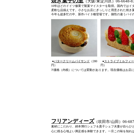
焼き菓子の里
（大阪/東淀川区）06-66
10年ほどのドイツ修業で製菓マイスターを取得。国内ではイ
柔軟な品揃えです。小さなお店にぎっしりと用意された焼き
今年も超多忙の中、新作パイ３種登場です。個性の違うパ
●
バタークリームパイサンド
（280
●
ストライプミルフィー
円）
円）
※
価格（内税）については変動があります。現在価格はお店
フリアンディーズ
（吹田市/山田）06-6878
素材にこだわり、綿本博行シェフ＆貴子シェフ夫妻が自らひ
心に残る心地よい満足感を体験できます。一旦この味を知れ