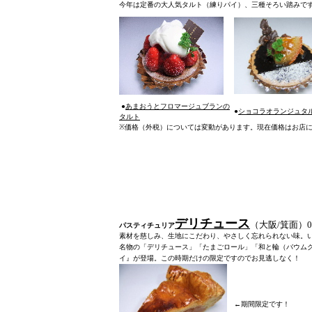
今年は定番の大人気タルト（練りパイ）、三種そろい踏みで
●
あまおうとフロマージュブランの
●
ショコラオランジュタ
タルト
※
価格（外税）については変動があります。現在価格はお店
デリチュース
（
大阪/箕面）072
パスティチュリア
素材を慈しみ、生地にこだわり、やさしく忘れられない味。
名物の「デリチュース」「たまごロール」「和と輪（バウム
イ』が登場。この時期だけの限定ですのでお見逃しなく！
←期間限定です！