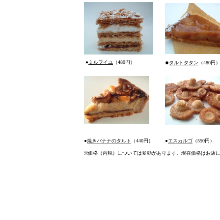
●
●
ミルフイユ
（480円）
タルトタタン
（480円
●
焼きバナナのタルト
（440円）
●
エスカルゴ
（550円）
※
価格（内税）については変動があります。現在価格はお店