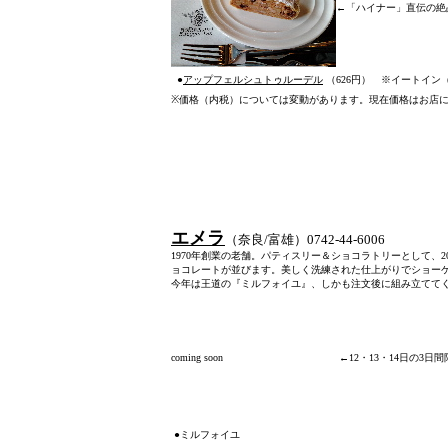
←「ハイナー」直伝の絶
●
アップフェルシュトゥルーデル
（626円） ※イートイン
※
価格（内税）については変動があります。現在価格はお店
エメラ
（奈良/富雄）0742-44-6006
1970年創業の老舗。パティスリー＆ショコラトリーとして、
ョコレートが並びます。美しく洗練された仕上がりでショー
今年は王道の『ミルフォイユ』、しかも注文後に組み立てて
coming soon
←12・13・14日の3日
●ミルフォイユ