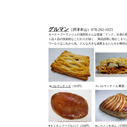
グルマン
（摂津本山）078-262-102
オーナーブーランジェの池田匡さんは老舗「ドンク」出身の若
１品１品の技術的なこだわりが強く、 商品説明に熱がこも
ワールドはこれから先、どんな大きな成果をもたらすか期待が
●
パルマンティエ
（325円
）
※パルマンティエ/断面
●
さくさくメープルパイ
（220円
）
●
ショソンオポム
（270円