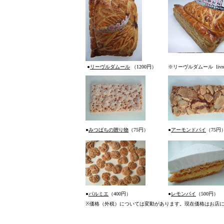
●
リーヴルダムール
（1200円）
※リーヴルダムール
livr
●
みつばちの贈り物
（75円）
●
アーモンドパイ
（75円
●
パルミエ
（400円）
●
レモンパイ
（500円）
※
価格（外税）については変動があります。現在価格はお店