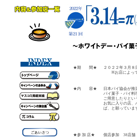
★期 間★
２０２２年３月８
※お店によって
★内 容★
日本パイ協会が推
パイ菓子・パイ料
ご用意したりとい
お気に入りの店、
ば、と願っていま
★参 加 店★
個店参加 38店舗