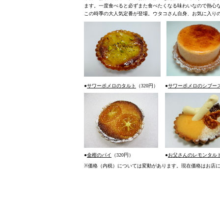
ます。一度食べると必ずまた食べたくなる味わいなので熱心
この時季の大人気定番が登場。ウタコさん自身、お気に入り
●
サワーポメロのタルト
（320円）
●
サワーポメロのシブー
●
金柑のパイ
（320円）
●
お父さんのレモンタル
※
価格（内税）については変動があります。現在価格はお店