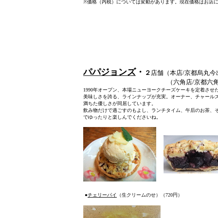
※
価格（内税）については変動があります。現在価格はお店
パパジョンズ
・
２
店舗
（本店/京都烏丸今出川
（六角店/京都六角堺町東入ル）0
1990年オープン、本場ニューヨークチーズケーキを定着さ
美味しさを誇る、ラインナップが充実。オーナー、チャール
満ちた優しさが同居しています。
飲み物だけで過ごすのもよし、ランチタイム、午后のお茶、
でゆったりと楽しんでくださいね。
●
チェリーパイ
（生クリームのせ）（720円）