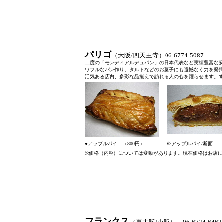
パリゴ
（大阪/四天王寺）06-6774-508
二度の「モンディアルデュパン」の日本代表など実績豊富な
ワフルなパン作り。タルトなどのお菓子にも遺憾なく力を発
活気ある店内、多彩な品揃えで訪れる人の心を躍らせます。
●
アップルパイ
（800円）
※アップルパイ/断面
※
価格（内税）については変動があります。現在価格はお店
フランクス
（東大阪/小阪） 06-6724-6462