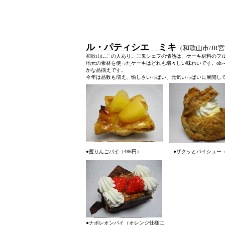
ル・パティシエ ミキ
（和歌山市/JR宮前）
和歌山にこの人あり。三鬼シェフの情熱は、ケーキ材料のフ
地元の素材を使ったケーキはどれも瑞々しい味わいです。oh
かな品揃えです。
今年は品数も増え、愉しさいっぱい、元気いっぱいに展開し
●
蜜りんごパイ
（486円）
●ザクッとパイシュー（
●
ナポレオンパイ
（オレンジ仕様に