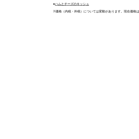
●
ハムとチーズのキッシュ
※
価格（内税・外税）については変動があります。現在価格