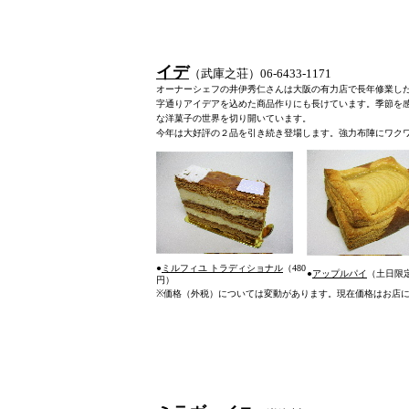
イデ
（武庫之荘）06-6433-1171
オーナーシェフの井伊秀仁さんは大阪の有力店で長年修業し
字通りアイデアを込めた商品作りにも長けています。季節を
な洋菓子の世界を切り開いています。
今年は大好評の２品を引き続き登場します。
強力布陣にワク
●
ミルフィユ トラディショナル
（480
●
アップルパイ
（土日限
円）
※
価格（外税）については変動があります。現在価格はお店