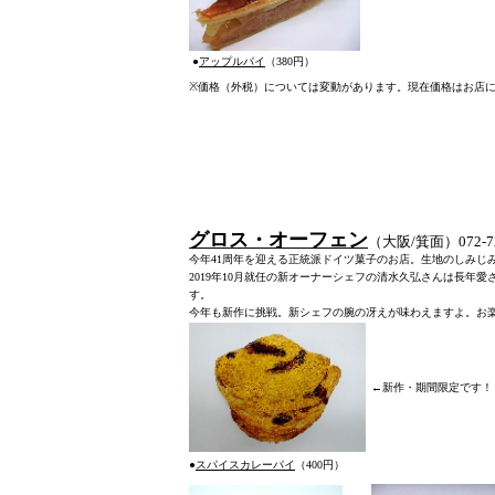
●
アップルパイ
（380円）
※
価格（外税）については変動があります。現在価格はお店
グロス・オーフェン
（
大阪/箕面）072-72
今年41周年を迎える正統派ドイツ菓子のお店。生地のしみじ
2019年10月就任の新オーナーシェフの清水久弘さんは長
す。
今年も新作に挑戦。新シェフの腕の冴えが味わえますよ。お
←新作・期間限定です
●
スパイスカレーパイ
（400円）