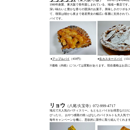
1980年創業、東大阪で長年親しまれている、地域一番店です
深い味わいと豊かな香りの競演のお菓子。美味しさのツボを
て、喫茶は朝から夜まで老若男女の幅広い客層に支持されて
パイです。
●
アップルパイ
（459円）
●
生カスタードパイ
（15
※
価格（内税）については変動があります。現在価格はお店
リョウ
（八尾/久宝寺）072-999-4717
地元で大人気のパティスリー。もともとパイがお得意なだけ
ぴったり。 おやつ感覚の焼っぱなしのパイタルトも大人気で
毎年キャンペーンを機に、意欲的に新作に取り組んでくれま