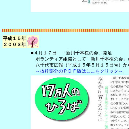
平成１５年
２００３年
■４月１７日 「新川千本桜の会」発足
ボランティア組織として「新川千本桜の会」
八千代市広報（平成１５年５月１５日号）か
～抜粋部分のＰＤＦ版はここをクリック～