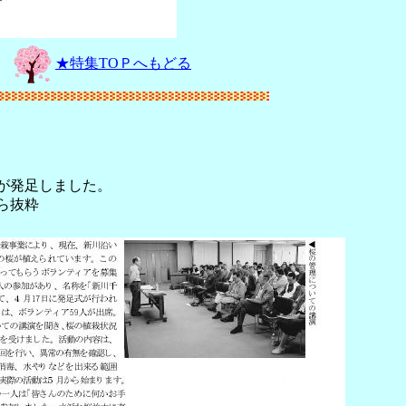
★特集TOＰへもどる
が発足しました。
ら抜粋