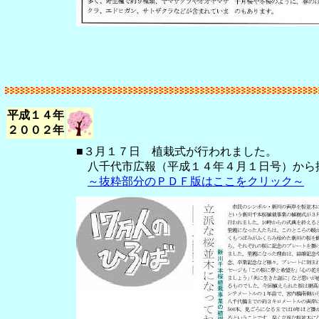
平成１４年
２００２年
■３月１７日 植栽式が行われました。
八千代市広報（平成１４年４月１日号）から
～抜粋部分のＰＤＦ版はここをクリック～