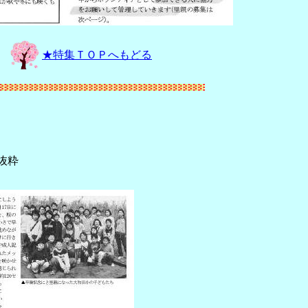
★特集ＴＯＰへもどる
抜粋