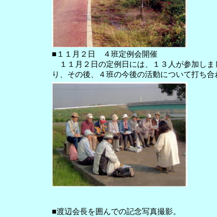
■１１月２日 ４班定例会開催
１１月２日の定例日には、１３人が参加しま
り、その後、４班の今後の活動について打ち合
■渡辺会長を囲んでの記念写真撮影。