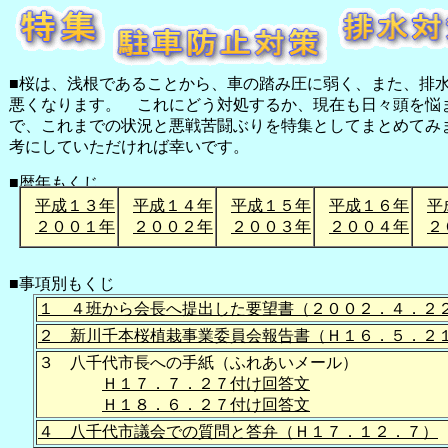
■桜は、浅根であることから、車の踏み圧に弱く、また、排
悪くなります。 これにどう対処するか、現在も日々頭を悩
で、これまでの状況と悪戦苦闘ぶりを特集としてまとめてみ
考にしていただければ幸いです。
■暦年もくじ
平成１３年
平成１４年
平成１５年
平成１６年
平
２００１年
２００２年
２００３年
２００４年
２
■事項別もくじ
１ ４班から会長へ提出した要望書（２００２．４．２
２ 新川千本桜植栽事業委員会報告書（Ｈ１６．５．２
３ 八千代市長への手紙（ふれあいメール）
Ｈ１７．７．２７付け回答文
Ｈ１８．６．２７付け回答文
４ 八千代市議会での質問と答弁（Ｈ１７．１２．７）