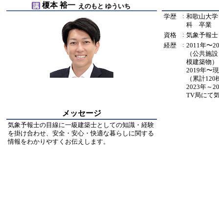
榎本 裕一
えのもと ゆういち
:
学歴
和歌山大学
科 卒業
:
資格
気象予報士
:
経歴
2011年〜
（公共施設
模建築物）
2019年
（累計12
2023年～
TV局にて
メッセージ
気象予報士の目線に一級建築士としての知識・経験
を掛け合わせ、安全・安心・快適な暮らしに関する
情報をわかりやすくお伝えします。