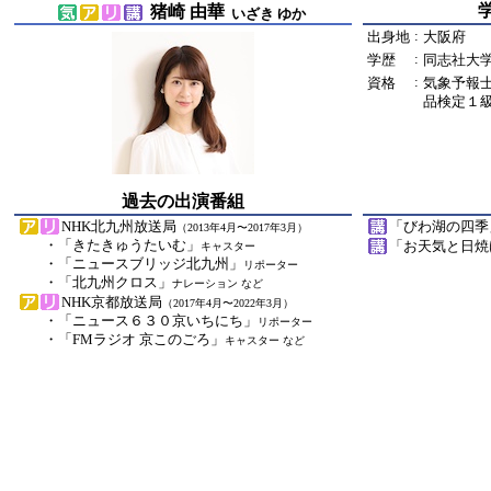
猪崎 由華
いざき ゆか
:
出身地
大阪府
:
学歴
同志社大
:
資格
気象予報
品検定１
過去の出演番組
NHK北九州放送局
「びわ湖の四季
（2013年4月〜2017年3月）
・「きたきゅうたいむ」
「お天気と日焼
キャスター
・「ニュースブリッジ北九州」
リポーター
・「北九州クロス」
ナレーション など
NHK京都放送局
（2017年4月〜2022年3月）
・「ニュース６３０京いちにち」
リポーター
・「FMラジオ 京このごろ」
キャスター など