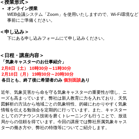
＜授業形式＞
オンライン授業
WEB会議システム「Zoom」を使用いたしますので、Wi-Fi環境など
事前にご準備ください。
＜申し込み＞
下にある申し込みフォームにて申し込みください。
＜日程・講座内容＞
「気象キャスターのお仕事紹介」
2月8日（土） 10時30分～11時30分
2月10日（月） 19時30分～20時30分
各日とも、終了後に希望者のみ
個別面談
あり
近年、気象災害から命を守る気象キャスターの重要性が増し、ニ
ーズも高まっています。弊社は新人教育に力を入れており、天気
図解析の方法から地域ごとの気象特性、的確にわかりやすく気象
情報を伝える勉強会を定期的に行っています。また、キャスター
としてのアナウンス技術を磨くトレーニングも行うことで、放送
局からの信頼を得ています。今回の講座では弊社所属気象キャス
ターの働き方や、弊社の特徴等についてご紹介します。