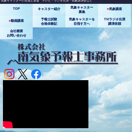
気象キャスターの育成と派遣 テレビ・ラジオ出演・気象講演会など
気象キャスター
TOP
キャスター紹介
■
気象講座
募集
予報士試験
気象キャスターを
TV/ラジオ出演
■
動画講座
合格体験記
目指す方へ
講演依頼
会社概要
お問い合わせ