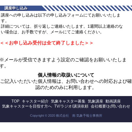
講座申し込み
講座への申し込みは以下の申し込みフォームにてお願いいたしま
す。
詳細については、折り返しご連絡いたします。1週間以上連絡のな
い場合は、お手数ですが、メールにてご連絡ください。
＜＜お申し込み受付は全て終了しました＞＞
※メールが受信できますよう設定のご確認をお願いいたしま
す。
個人情報の取扱いについて
ご記入いただいた個人情報は、お問い合わせへの対応および確
認のためのみに利用します。
TOP
キャスター紹介
気象キャスター募集
気象講座
動画講座
気象キャスターを目指す方へ
TV/ラジオ/講演依頼
会社概要/お問い合わせ
Copyright © 2020 株式会社 南 気象予報士事務所