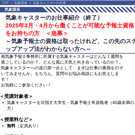
TOP
>
気象講座
>
気象キャスターの仕事
気象講座
気象キャスターのお仕事紹介（終了）
2025年3月・4月から働くことが可能な予報士資格
をお持ちの方 ＜急募＞
～気象予報士の資格は取ったけれど、この先のス
ップアップ法がわからない方へ～
南気象予報士事務所に所属する気象キャスターはどんな１週間を
過ごしているのか？。どんな風に天気と向き合っているのか？。
気象キャスターへの道の第一歩として、まずは仕事の裏側をのぞ
いてみませんか。もちろん、質問やお悩み相談にもお答えしま
す！
お気軽にご参加ください！
＜受講対象者＞
気象キャスターを目指す大学生・気象予報士有資格者（40歳未満の
方）
＜授業料など＞
無料
（定員あり）