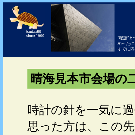
tsudax99
since 1999
“秘話”
めったに
すでに四
晴海見本市会場の
時計の針を一気に過
思った方は、この