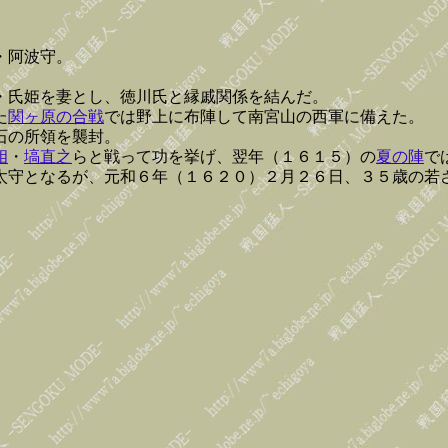
・阿波守。
・氏姫を妻とし、徳川氏と縁戚関係を結んだ。
た
関ヶ原の合戦
では野上に布陣して南宮山の西軍に備えた。
石の所領を襲封。
相
・
塙直之
らと戦って功を挙げ、翌年（１６１５）の
夏の陣
で
太守となるが、元和６年（１６２０）２月２６日、３５歳の若