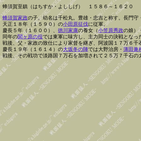
蜂須賀至鎮（はちすか・よししげ） １５８６～１６２０
蜂須賀家政
の子。幼名は千松丸。豊雄・忠吉と称す。長門守
天正１８年（１５９０）の
小田原征伐
に従軍。
慶長５年（１６００）、
徳川家康
の養女（
小笠原秀政
の娘）
同年の
関ヶ原の役
では東軍に味方し、主力同士の決戦となっ
戦後、父・家政の致仕により家督を継ぎ、阿波国１７万６千
慶長１９年（１６１４）の
大坂冬の陣
では大野治房・
薄田兼
戦後、その戦功で淡路国７万石を加増されて２５万７千石の