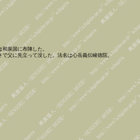
は和泉国に布陣した。
さで父に先立って没した。法名は心岳義伝峻徳院。