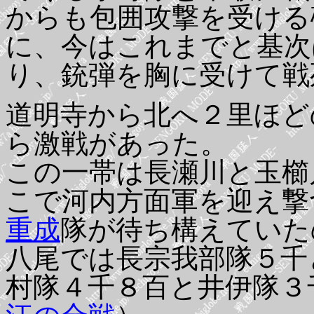
からも包囲攻撃を受ける
に、今はこれまでと基次
り、銃弾を胸に受けて戦
道明寺から北へ２里ほど
ら激戦があった。
この一帯は長瀬川と玉櫛
こで河内方面軍を迎え撃
重成
隊が待ち構えていた
八尾では長宗我部隊５千
村隊４千８百と井伊隊３