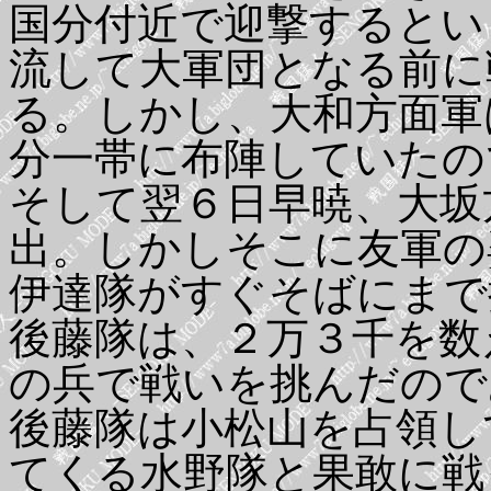
国分付近で迎撃するとい
流して大軍団となる前に
る。しかし、大和方面軍
分一帯に布陣していたの
そして翌６日早暁、大坂
出。しかしそこに友軍の
伊達隊がすぐそばにまで
後藤隊は、２万３千を数
の兵で戦いを挑んだので
後藤隊は小松山を占領し
てくる水野隊と果敢に戦