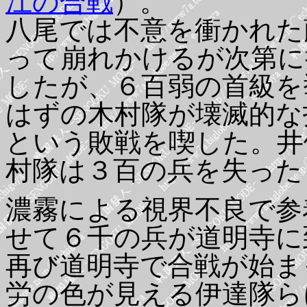
江の合戦
）。
八尾では不意を衝かれた
って崩れかけるが次第に
したが、６百弱の首級を
はずの木村隊が壊滅的な
という敗戦を喫した。井
村隊は３百の兵を失った
濃霧による視界不良で参
せて６千の兵が道明寺に
再び道明寺で合戦が始ま
労の色が見える伊達隊ら