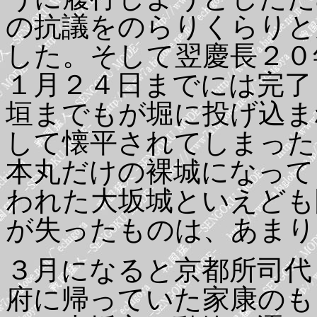
の抗議をのらりくらりと
した。そして翌慶長２０
１月２４日までには完了
垣までもが堀に投げ込ま
して懐平されてしまった
本丸だけの裸城になって
われた大坂城といえども
が失ったものは、あまり
３月になると京都所司代
府に帰っていた家康のも