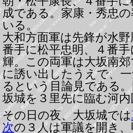
朝・松平康長、４番手に
成である。家康・秀忠の
いる。
大和方面軍は先鋒が水野
番手に松平忠明、４番手
輝。この両軍は大坂南郊
に誘い出したうえで、一
るという目論見である。
坂城を３里先に臨む河内
その日の夜、大坂城では
次
の３人は軍議を開き、