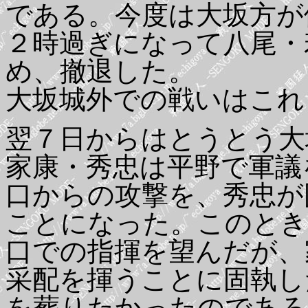
である。今度は大坂方が
２時過ぎになって八尾・
め、撤退した。
大坂城外での戦いはこれ
翌７日からはとうとう大
家康・秀忠は平野で軍議
口からの攻撃を、秀忠が
ことになった。このとき
口での指揮を望んだが、
采配を揮うことに固執し
を葬りたかったのであろ