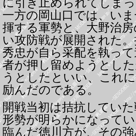
に引き止められてしまっ
一方の岡山口では、いま
揮する軍勢と、大野治房
い攻防戦が展開された。
秀忠が自ら采配を執って
者が押し留めようとした
うとしたといい、これに
励んだのである。
開戦当初は拮抗していた
形勢が明らかになってい
臨んだ徳川方が、その強