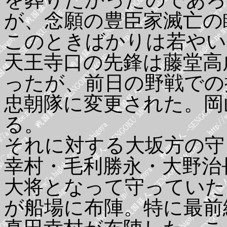
が、念願の豊臣家滅亡の
このときばかりは若やい
天王寺口の先鋒は藤堂高
ったが、前日の野戦での
忠朝隊に変更された。岡
る。
それに対する大坂方の守
幸村・毛利勝永・大野治
大将となって守っていた
が船場に布陣。特に最前