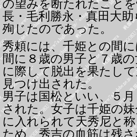
の望みを断たれたことを
長・毛利勝永・真田大助
殉じたのであった。
秀頼には、千姫との間に
間に８歳の男子と７歳の
に際して脱出を果たして
見つけ出された。
男子は国松といい、５月
された。女子は千姫の妹
に入れられて天秀尼と称
ため、秀吉の血筋は残さ