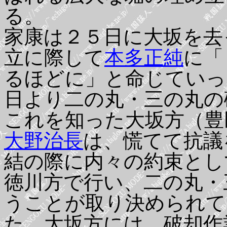
る。
家康は２５日に大坂を去
立に際して
本多正純
に「
るほどに」と命じていっ
日より二の丸・三の丸の
これを知った大坂方（豊
大野治長
は、慌てて抗議
結の際に内々の約束とし
徳川方で行い、二の丸・
うことが取り決められて
た。大坂方には、破却作