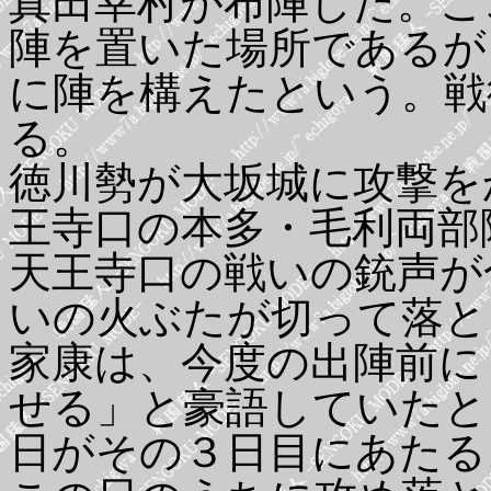
真田幸村が布陣した。こ
陣を置いた場所であるが
に陣を構えたという。戦
る。
徳川勢が大坂城に攻撃を
王寺口の本多・毛利両部
天王寺口の戦いの銃声が
いの火ぶたが切って落と
家康は、今度の出陣前に
せる」と豪語していたと
日がその３日目にあたる