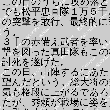
この日のうちに攻め落と
でも松平忠直隊１万５千
の突撃を敢行、最終的に
う。
３千の赤備え武者を率い
撃を図った真田隊もこの
討死を遂げた。
この日、出陣するにあた
望んだという。総大将の
気も格段に上がるであろ
たが、秀頼が戦場に姿を