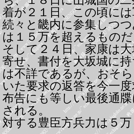
着が２１日、この頃には
続々と畿内に参集しつつ
は１５万を超えるものだ
そして２４日、家康は大
寄せ、書付を大坂城に持
は不詳であるが、おそら
いた要求の返答を今一度
布告にも等しい最後通牒
される。
対する豊臣方兵力は５万