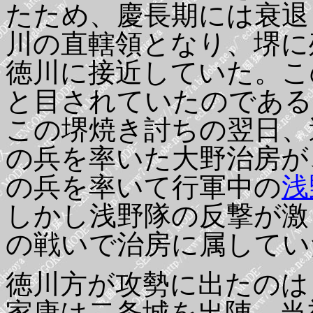
たため、慶長期には衰退
川の直轄領となり、堺に
徳川に接近していた。こ
と目されていたのである
この堺焼き討ちの翌日、
の兵を率いた大野治房が
の兵を率いて行軍中の
浅
しかし浅野隊の反撃が激
の戦いで治房に属してい
徳川方が攻勢に出たのは
家康は二条城を出陣。当