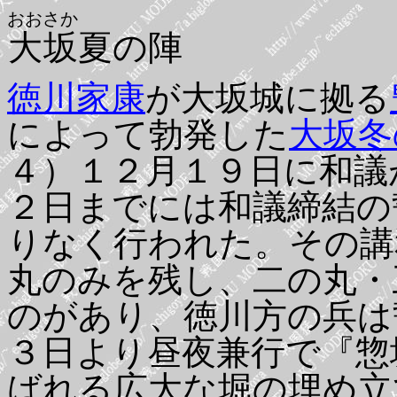
おおさか
大坂
夏の陣
徳川家康
が大坂城に拠る
によって勃発した
大坂冬
４）１２月１９日に和議
２日までには和議締結の
りなく行われた。その講
丸のみを残し、二の丸・
のがあり、徳川方の兵は
３日より昼夜兼行で『惣
ばれる広大な堀の埋め立