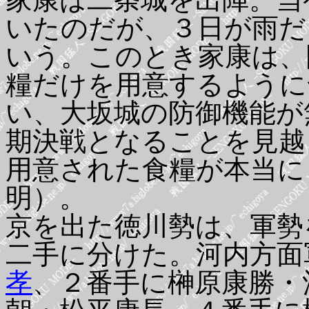
いたのだが、３日が雨だ
いう。このとき家康は、
糧だけを用意するように
い、大坂城の防御機能が
期決戦となることを見越
用意された食糧が本当に
明）。
京を出た徳川勢は、軍勢
二手に分けた。河内方面
孝
、２番手に榊原康勝・