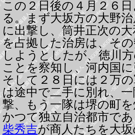
この２日後の４月２６日
る。まず大坂方の大野治
に出撃し、筒井正次の大
を占拠した治房は、その
しようとしたが、徳川方
ことを察知し、河内国に
そして２８日には２万の
は途中で二手に別れ、一
撃、もう一隊は堺の町を
かつて独立自治都市であ
柴秀吉
が商人たちを大坂