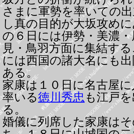
さまに軍勢を率いての出
し真の目的が大坂攻めに
の６日には伊勢・美濃・
見・鳥羽方面に集結する
には西国の諸大名にも出
ある。
家康は１０日に名古屋に
率いる
徳川秀忠
も江戸を
る。
婚儀に列席した家康はそ
ち、１８日に山城国の二