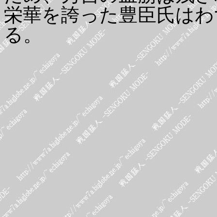
栄華を誇った豊臣氏はわ
る。