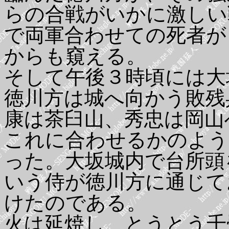
らの合戦がいかに激しい
で両軍合わせての死者が
からも窺える。
そして午後３時頃には大
徳川方は城へ向かう敗残
康は茶臼山、秀忠は岡山
これに合わせるかのよう
った。大坂城内で台所頭
いう侍が徳川方に通じて
けたのである。
火は延焼し、とうとう千