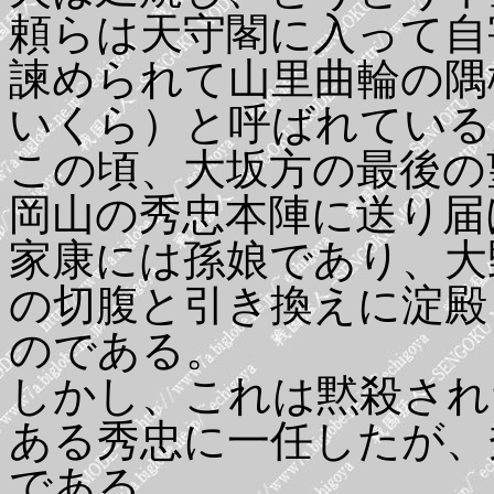
頼らは天守閣に入って自
諫められて山里曲輪の隅
いくら）と呼ばれている
この頃、大坂方の最後の
岡山の秀忠本陣に送り届
家康には孫娘であり、大
の切腹と引き換えに淀殿
のである。
しかし、これは黙殺され
ある秀忠に一任したが、
である。