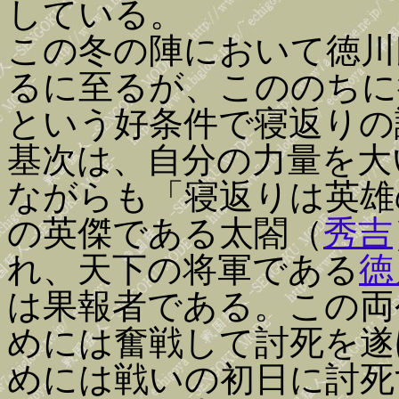
している。
この冬の陣において徳川
るに至るが、こののちに
という好条件で寝返りの
基次は、自分の力量を大
ながらも「寝返りは英雄
の英傑である太閤（
秀吉
れ、天下の将軍である
徳
は果報者である。この両
めには奮戦して討死を遂
めには戦いの初日に討死