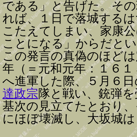
である」と告げた。その
れば、１日で落城するは
こたえてしまい、家康公
ことになる」からだとい
この発言の真偽のほどは
年（＝元和元年：１６１
へ進軍した際、５月６日
達政宗
隊と戦い、銃弾を
基次の見立てたとおり、
にほぼ壊滅し、大坂城は