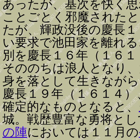
あったが、基次を快く思
ことごとく邪魔されたと
たが、輝政没後の慶長１
い要求で池田家を離れる
別を慶長１６年（１６１
そののちは浪人となり、
身を落として生きながら
慶長１９年（１６１４）
確定的なものとなると、
城。戦歴豊富な勇将とし
の陣
においては１１月の