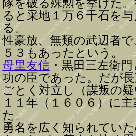
隊を破る殊勲を挙げた。
ると采地１万６千石を与
る。
性豪放、無類の武辺者で
５３もあったという。
母里友信
・黒田三左衛門
功の臣であった。だが長
ごとく対立し（謀叛の疑
１１年（１６０６）に主
た。
勇名を広く知られていた