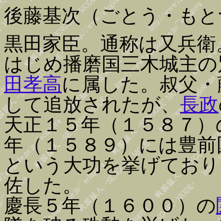
後藤基次（ごとう・もと
黒田家臣。通称は又兵衛
はじめ播磨国三木城主の
田孝高
に属した。叔父・
して追放されたが、
長政
天正１５年（１５８７）
年（１５８９）には豊前
という大功を挙げており
佐した。
慶長５年（１６００）の