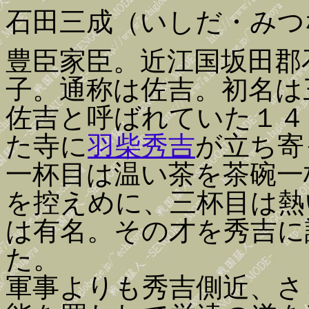
石田三成（いしだ・みつ
豊臣家臣。近江国坂田郡
子。通称は佐吉。初名は
佐吉と呼ばれていた１４
た寺に
羽柴秀吉
が立ち寄
一杯目は温い茶を茶碗一
を控えめに、三杯目は熱
は有名。その才を秀吉に
た。
軍事よりも秀吉側近、さ