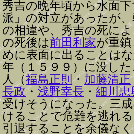
秀吉の晩年頃から水面下
派」の対立があったが、
の相違や、秀吉の死によ
の死後は
前田利家
が重鎮
めに表面に出ることはな
年（１５９９）に没した
人（
福島正則
・
加藤清正
長政
・
浅野幸長
・
細川忠
受けそうになった。三成
けることで危難を逃れる
引退することを余儀なく