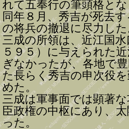
れて五奉行の筆頭格とな
同年８月、秀吉が死去す
の将兵の撤退に尽力した
三成の所領は、近江国水
５９５）に与えられた近
ぎなかったが、各地で豊
た長らく秀吉の申次役を
めた。
三成は軍事面では顕著な
臣政権の中枢にあり、太
った。