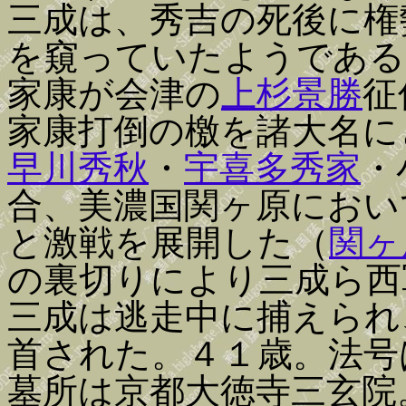
三成は、秀吉の死後に権
を窺っていたようである
家康が会津の
上杉景勝
征
家康打倒の檄を諸大名に
早川秀秋
・
宇喜多秀家
・
合、美濃国関ヶ原におい
と激戦を展開した（
関ヶ
の裏切りにより三成ら西
三成は逃走中に捕えられ
首された。４１歳。法号
墓所は京都大徳寺三玄院