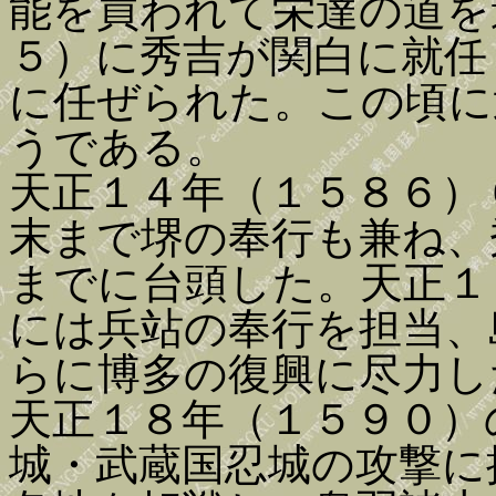
能を買われて栄達の道を
５）に秀吉が関白に就任
に任ぜられた。この頃に
うである。
天正１４年（１５８６）
末まで堺の奉行も兼ね、
までに台頭した。天正１
には兵站の奉行を担当、
らに博多の復興に尽力し
天正１８年（１５９０）
城・武蔵国忍城の攻撃に