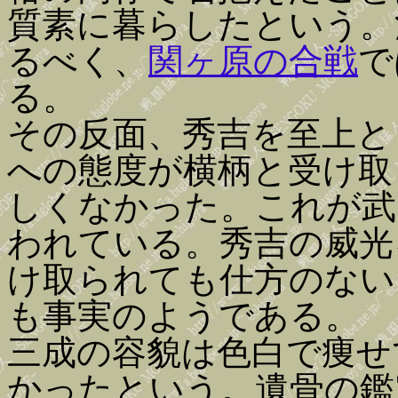
質素に暮らしたという。
るべく、
関ヶ原の合戦
で
る。
その反面、秀吉を至上と
への態度が横柄と受け取
しくなかった。これが武
われている。秀吉の威光
け取られても仕方のない
も事実のようである。
三成の容貌は色白で痩せ
かったという。遺骨の鑑