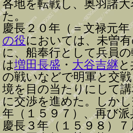
各地を転戦し、奥羽諸大
た。
慶長２０年（＝文禄元年
の役
においては、未曽有
に、船奉行として兵員の
は
増田長盛
・
大谷吉継
と
の戦いなどで明軍と交戦
境を目の当たりにして講
に交渉を進めた。しかし
年（１５９７）、再び派
慶長３年（１５９８）７