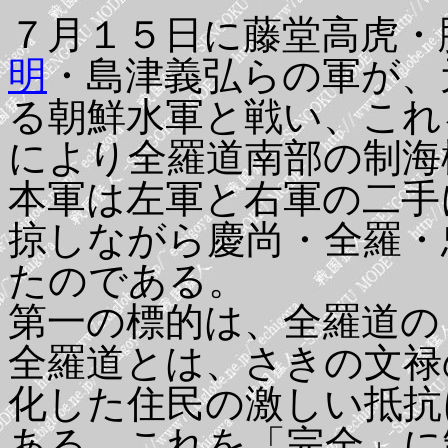
７月１５日に藤堂高虎・
明
・島津義弘らの軍が、
る朝鮮水軍と戦い、これ
により全羅道南部の制海
本軍は左軍と右軍の二手
掠しながら慶尚・全羅・
たのである。
第一の標的は、全羅道の
全羅道とは、さきの文禄
化した住民の激しい抵抗
ある。これを「完全」に