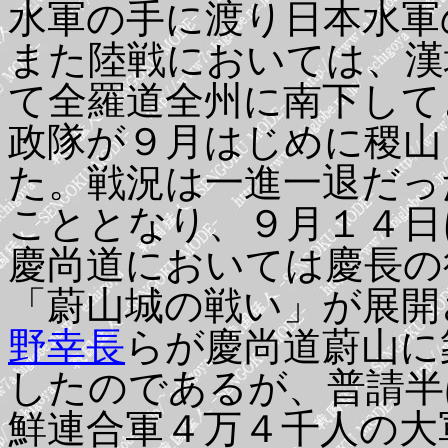
水軍の手に渡り日本水軍
また陸戦においては、漢
て全羅道全州に南下して
政隊が９月はじめに稷山
た。戦況は一進一退だっ
こととなり、９月１４日
慶尚道においては慶長の
「蔚山城の戦い」が展開
野幸長
らが慶尚道蔚山に
したのであるが、普請半
鮮連合軍４万４千人の大