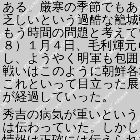
ある。厳寒の季節でもあ
乏しいという過酷な籠城
もう時間の問題と考えて
８）１月４日、毛利輝元
し、ようやく明軍も包囲
戦いはこのように朝鮮各
これといって目立った展
が経過していった。
秀吉の病気が重いという
は伝わっていた。しかし
情報は正確には伝えられ