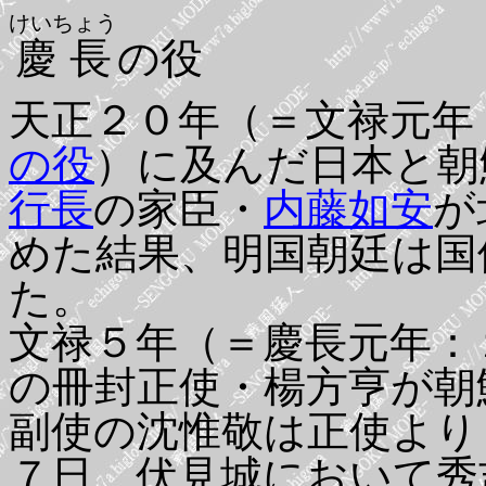
けいちょう
慶長
の役
天正２０年（＝文禄元年
の役
）に及んだ日本と朝
行長
の家臣・
内藤如安
が
めた結果、明国朝廷は国
た。
文禄５年（＝慶長元年：
の冊封正使・楊方亨が朝
副使の沈惟敬は正使より
７日、伏見城において秀