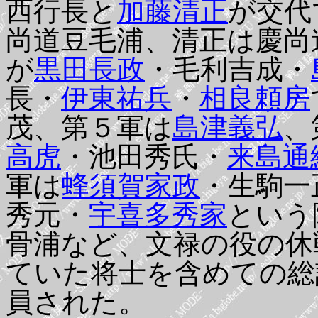
西行長と
加藤清正
が交代
尚道豆毛浦、清正は慶尚
が
黒田長政
・毛利吉成・
長・
伊東祐兵
・
相良頼房
茂、第５軍は
島津義弘
、
高虎
・池田秀氏・
来島通
軍は
蜂須賀家政
・生駒一
秀元・
宇喜多秀家
という
骨浦など、文禄の役の休
ていた将士を含めての総
員された。