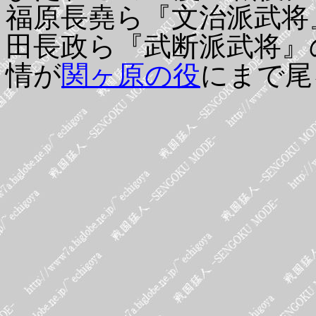
福原長堯ら『文治派武将
田長政ら『武断派武将』
情が
関ヶ原の役
にまで尾