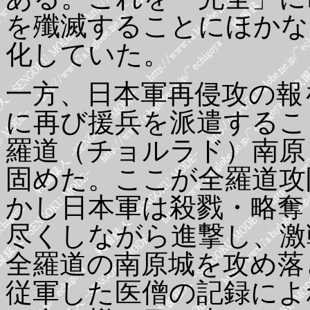
を殲滅することにほかな
化していた。
一方、日本軍再侵攻の報
に再び援兵を派遣するこ
羅道（チョルラド）南原
固めた。ここが全羅道攻
かし日本軍は殺戮・略奪
尽くしながら進撃し、激
全羅道の南原城を攻め落
従軍した医僧の記録によ