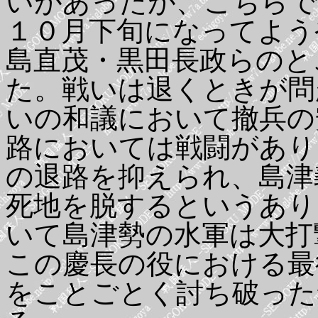
いがあったが、こちらで
１０月下旬になってよう
島直茂・黒田長政らのと
た。戦いは退くときが問
いの和議において撤兵の
路においては戦闘があり
の退路を抑えられ、島津
死地を脱するというあり
いて島津勢の水軍は大打
この慶長の役における最
をことごとく討ち破った