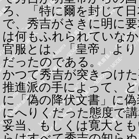
ろ、「特に爾を封じて日
で、秀吉がさきに明に要
は何もふれられていなか
官服とは、「皇帝」より
だったのである。
かつて秀吉が突きつけた
推進派の手によって、と
に「偽の降伏文書」に偽
にへりくだった態度で講
妥当、もしくは寛大とも
らはすべて秀吉の知らぬ