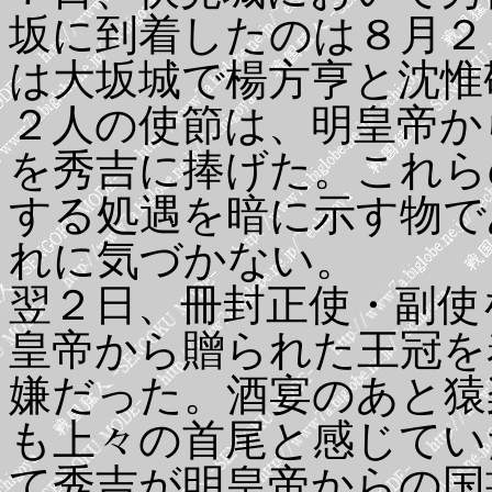
坂に到着したのは８月２
は大坂城で楊方亨と沈惟
２人の使節は、明皇帝か
を秀吉に捧げた。これら
する処遇を暗に示す物で
れに気づかない。
翌２日、冊封正使・副使
皇帝から贈られた王冠を
嫌だった。酒宴のあと猿
も上々の首尾と感じてい
て秀吉が明皇帝からの国