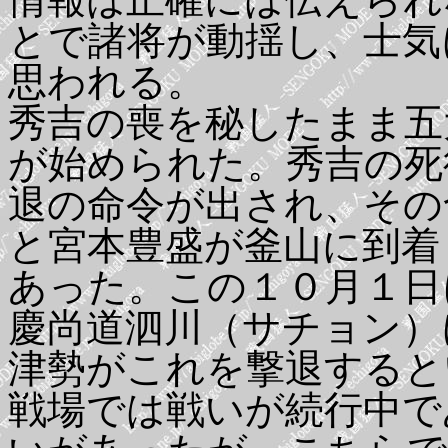
とで諸将が動揺し、士気
思われる。
秀吉の喪を秘したまま五
が始められた。秀吉の死
退の命令が出され、その
と宮本豊盛が釜山に到着
あった。この１０月１日
慶尚道泗川（サチョン）
津勢がこれを撃退すると
戦場では戦いが続行中で