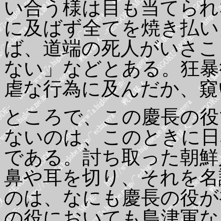
い合う様は目も当てられ
に及ばず全てを焼き払い
ば、道端の死人がいさこ
ない」などとある。狂暴
虐な行為に及んだか、窺
ところで、この慶長の役
ないのは、このときに日
である。討ち取った朝鮮
鼻や耳を切り、それを名
のは、なにも慶長の役が
の役においても島津軍な