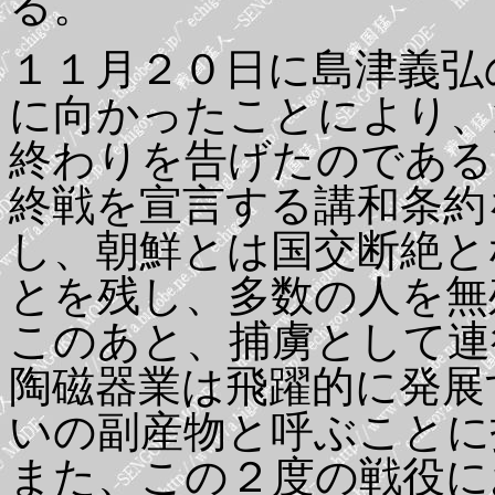
る。
１１月２０日に島津義弘
に向かったことにより、
終わりを告げたのである
終戦を宣言する講和条約
し、朝鮮とは国交断絶と
とを残し、多数の人を無
このあと、捕虜として連
陶磁器業は飛躍的に発展
いの副産物と呼ぶことに
また、この２度の戦役に