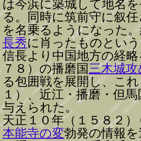
は今浜に築城して地名を
る。同時に筑前守に叙任
を名乗るようになった。
長秀
に肖ったものという
信長より中国地方の経略
７８）の播磨国
三木城攻
る包囲戦を展開し、これ
１）、近江・播磨・但馬
与えられた。
天正１０年（１５８２）
本能寺の変
勃発の情報を