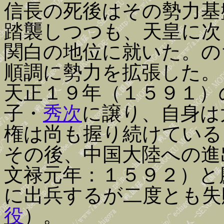
信長の死後はその勢力基
踏襲しつつも、天皇に次
関白の地位に就いた。の
順調に勢力を拡張した。
天正１９年（１５９１）
子・
秀次
に譲り、自身は
権は尚も握り続けている
その後、中国大陸への進
文禄元年：１５９２）と
に出兵するが二度とも失
役
）。