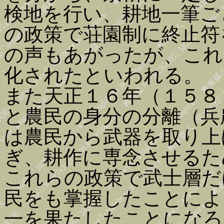
検地を行い、耕地一筆ご
の政策で荘園制に終止符
の声もあがったが、これ
化されたといわれる。
また天正１６年（１５８
と農民の身分の分離（兵
は農民から武器を取り上
ぎ、耕作に専念させるた
これらの政策で武士層だ
民をも掌握したことによ
一を果たしたことになろ