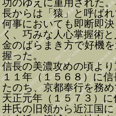
功のゆえに重用された。
長からは「猿」と呼ばれ
何事においても即断即決
く、巧みな人心掌握術と
金のばらまき方で好機を
握った。
信長の美濃攻めの頃より
１１年（１５６８）に信
たのち、京都奉行を務め
天正元年（１５７３）に
井氏の旧領から近江国に