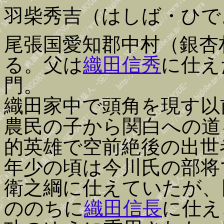
羽柴秀吉（はしば・ひで
尾張国愛知郡中村（銀杏
る。父は
織田信秀
に仕え
門。
織田家中で頭角を現す以
農民の子から関白への道
的英雄で空前絶後の出世
年少の頃は今川氏の部将
衛之綱に仕えていたが、
ののちに
織田信長
に仕え