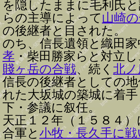
を隠したままに毛利氏と
らの主導によって
山崎の
の後継者と目された。
のち、信長遺領と織田家
孝
・柴田勝家らと対立し
賤ヶ岳の合戦
、続く
北ノ
信長の後継者としての地
れた大坂城の築城に着手
下・参議に叙任。
天正１２年（１５８４）
合軍と
小牧・長久手に戦