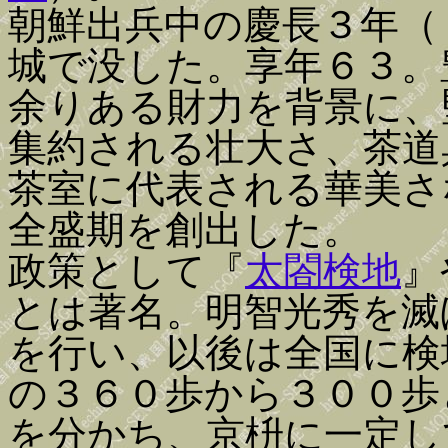
朝鮮出兵中の慶長３年（
城で没した。享年６３。
余りある財力を背景に、
集約される壮大さ、茶道
茶室に代表される華美さ
全盛期を創出した。
政策として『
太閤検地
』
とは著名。明智光秀を滅
を行い、以後は全国に検
の３６０歩から３００歩
を分かち、京枡に一定し