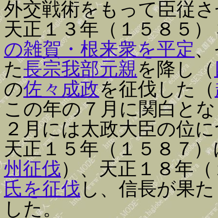
外交戦術をもって臣従さ
天正１３年（１５８５）
の雑賀・根来衆を平定
、
た
長宗我部元親
を降し（
の
佐々成政
を征伐した（
この年の７月に関白とな
２月には太政大臣の位に
天正１５年（１５８７）
州征伐
）、天正１８年（
氏を征伐
し、信長が果た
した。