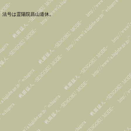
。法号は霊陽院昌山道休。