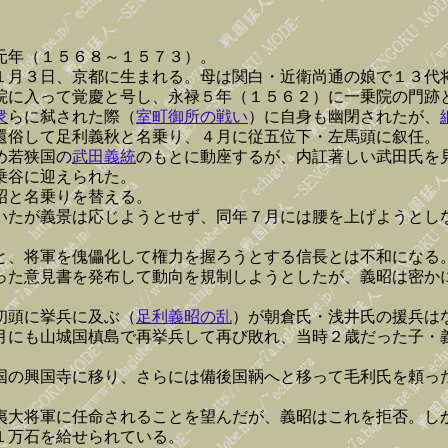
元年（１５６８～１５７３）。
１月３日、京都に生まれる。母は関白・近衛尚通の娘で１３代
院に入って覚慶と号し、永禄５年（１５６２）に一乗院の門跡
衆
らに弑された際（
室町御所の戦い
）に自身も幽閉されたが、
還俗して足利義秋と名乗り、４月に従五位下・左馬頭に叙任。
め若狭国の
武田義統
のもとに動座するが、内訌著しい武田氏を
乗谷に迎えられた。
昭と名乗りを替える。
いたが義景は応じようとせず、同年７月には腰を上げようとし
と、将軍を傀儡化して権力を握ろうとする信長とは不和になる
った意見書を発布して動向を規制しようとしたが、義昭は密か
初頭に挙兵に及ぶ（
足利義昭の乱
）が朝倉氏・浅井氏の援兵は
月にも山城国槙島で再挙兵して再び敗れ、当時２歳だった子・
国の興国寺に移り、さらには備後国鞆へと移って毛利氏を頼っ
夷大将軍に任命されることを望んだが、義昭はこれを拒否。し
１万石を給せられている。