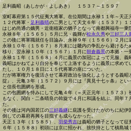
足利義昭（あしかが・よしあき） １５３７～１５９７
室町幕府第１５代征夷大将軍。在位期間は永禄１１年～天正
１２代将軍・
足利義晴
の二男として天文６年（１５３７）１
はじめ尚通の嫡男・近衛稙家の猶子となって南都興福寺一乗
永禄８年（１５６５）５月に兄・義輝が
松永久秀
や
三好三人
この後に将軍職就任を目論み、永禄９年（１５６６）２月に
永禄１０年（１５６７）８月末には畿内の争乱から避けるた
移り、翌永禄１０年（１５６７）１月に
朝倉義景
の本拠・一
永禄１１年（１５６８）４月に義景の加冠によって元服、義
義昭はかねてより自分を奉じて上洛するように義景に求めて
たし、１０月１８日に１５代将軍の座についた。
だが将軍権力を復活させて幕府政治を強化しようとする義昭
掟』、元亀３年（１５７２）９月には『異見十七ヶ条』とい
と信長包囲網を形成。
この包囲網を恃みにして元亀４年（＝天正元年：１５７３）
もなく、関白・二条晴良の斡旋で４月に和議を結ぶ。同年７
た。
その後は河内国若江の
三好義継
に庇護を受けたがのちに紀伊
倒しての幕府再興を目指すも成らなかった。
天正１３年（１５８５）、
羽柴秀吉
は義昭の猶子となって征
６年（１５８８）初頭には京に招かれ、捨扶持として槙島城