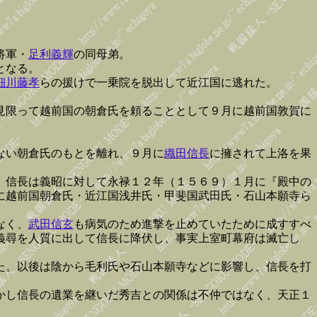
将軍・
足利義輝
の同母弟。
となる。
細川藤孝
らの援けで一乗院を脱出して近江国に逃れた。
見限って越前国の朝倉氏を頼ることとして９月に越前国敦賀に
ない朝倉氏のもとを離れ、９月に
織田信長
に擁されて上洛を果
。信長は義昭に対して永禄１２年（１５６９）１月に『殿中の
に越前国朝倉氏・近江国浅井氏・甲斐国武田氏・石山本願寺ら
なく、
武田信玄
も病気のため進撃を止めていたために成すすべ
義尋を人質に出して信長に降伏し、事実上室町幕府は滅亡し
た。以後は陰から毛利氏や石山本願寺などに影響し、信長を打
かし信長の遺業を継いだ秀吉との関係は不仲ではなく、天正１