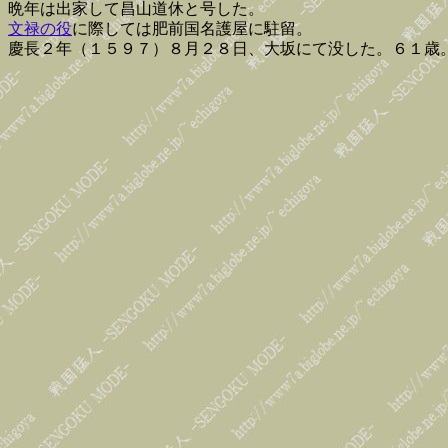
晩年は出家して昌山道休と号した。
文禄の役
に際しては肥前国名護屋に駐留。
慶長２年（１５９７）８月２８日、大坂にて没した。６１歳