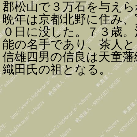
郡松山で３万石を与えら
晩年は京都北野に住み、
０日に没した。７３歳。
能の名手であり、茶人と
信雄四男の信良は天童藩
織田氏の祖となる。