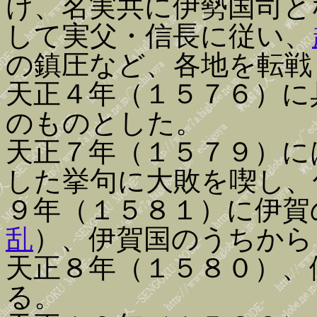
け、名実共に伊勢国司と
して実父・信長に従い、
の鎮圧など、各地を転戦
天正４年（１５７６）に
のものとした。
天正７年（１５７９）に
した挙句に大敗を喫し、
９年（１５８１）に伊賀
乱
）、伊賀国のうちから
天正８年（１５８０）、
る。