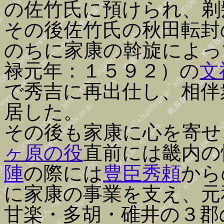
の佐竹氏に預けられ、剃
その後佐竹氏の秋田転封
のちに家康の斡旋によっ
禄元年：１５９２）の
文
で秀吉に再出仕し、相伴
居した。
その後も家康に心を寄せ
ヶ原の役
直前には畿内の
陣
の際には
豊臣秀頼
から
に家康の事業を支え、元
甘楽・多胡・碓井の３郡