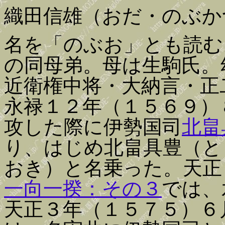
織田信雄（おだ・のぶか
名を「のぶお」とも読む
の同母弟。母は生駒氏。
近衛権中将・大納言・正
永禄１２年（１５６９）
攻した際に伊勢国司
北畠
り、はじめ北畠具豊（と
おき）と名乗った。天正
一向一揆：その３
では、
天正３年（１５７５）６