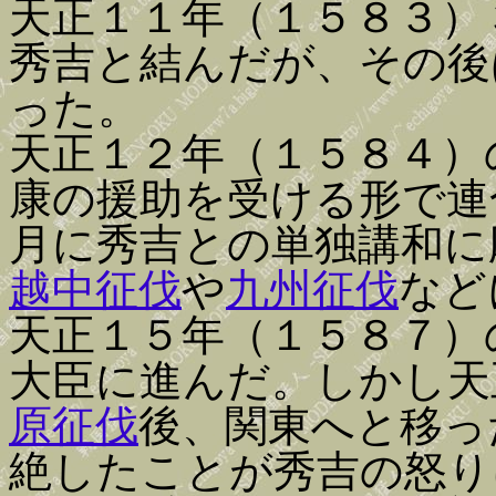
天正１１年（１５８３）
秀吉と結んだが、その後
った。
天正１２年（１５８４）
康の援助を受ける形で連
月に秀吉との単独講和に
越中征伐
や
九州征伐
など
天正１５年（１５８７）
大臣に進んだ。しかし天
原征伐
後、関東へと移っ
絶したことが秀吉の怒り