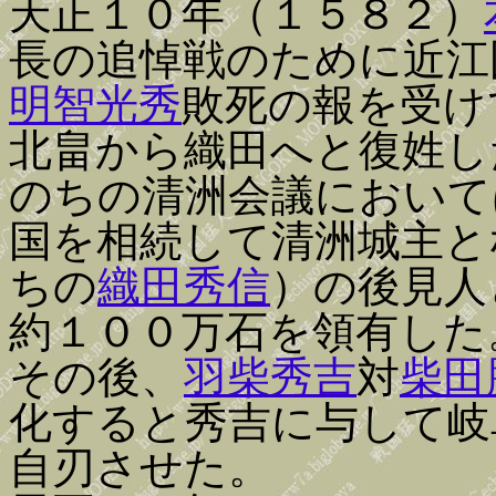
天正１０年（１５８２）
長の追悼戦のために近江
明智光秀
敗死の報を受け
北畠から織田へと復姓し
のちの清洲会議において
国を相続して清洲城主と
ちの
織田秀信
）の後見人
約１００万石を領有した
その後、
羽柴秀吉
対
柴田
化すると秀吉に与して岐
自刃させた。