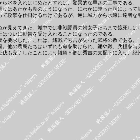
から水を入れはじめたとすれば、驚異的な早さの工事である。
周りはあたかも湖のようになった。にわかに降った雨によって
って攻撃を仕掛けるわけであるが、逆に城方から水練に達者な
色が見えてきた。城中では非戦闘員の婦女子たちまで餓死しは
正はついに勧告を受け入れることになったのである。
腹を要求した。これは、緒戦で秀吉が失った武将の数である。
腹。他の農民たちはいずれも命を助けられ、鋤や鍬、兵糧を与
征伐も完了したことにより雑賀５郷は秀吉の支配下に入り、紀