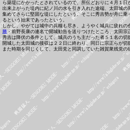
ら築堤にかかったとされているので、所伝どおりに４月１日
出来上がった堤内に紀ノ川の水を引き入れた途端、太田城の
集めてさらに堅固な堤にしたという。そこに秀吉勢が舟に乗
るという始末であったという。
しかし、やがては城中の兵糧も尽き、ようやく城兵に疲れの
勝
・前野長康の連名で開城勧告を送りつけたところ、太田宗
秀吉は降伏の条件として、城兵のうち主だった者５１名の切
開城した太田城の接収は２２日に終わり、同日に宗正らが切
また時期を同じくして、太田党と同調していた雑賀衆残党の