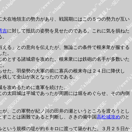
二大在地領主の勢力があり、戦国期にはこの５つの勢力が互い
秀吉
に対して抵抗の姿勢を見せたのである。これに気を損ねた
る。
与える」との意向を伝えたが、無論この条件で根来衆が服する
した。
じめとする諸城砦を攻めた。根来衆には鉄砲の名手が多数いた
た。
らせた。羽柴勢の大軍の前に寡兵の根来寺は２４日に降伏し
を残して全山が灰となったのである。
城を攻めるために進軍を続けた。
この太田城は平城であったが周囲には堀をめぐらせ、その内側
たが、この軍勢が紀ノ川の田井の瀬というところを渡ろうとし
とすことは困難であると判断し、さきの備中国
高松城攻め
のと
ルという規模の堤が約６キロに渡って築かれた。３月２５日か