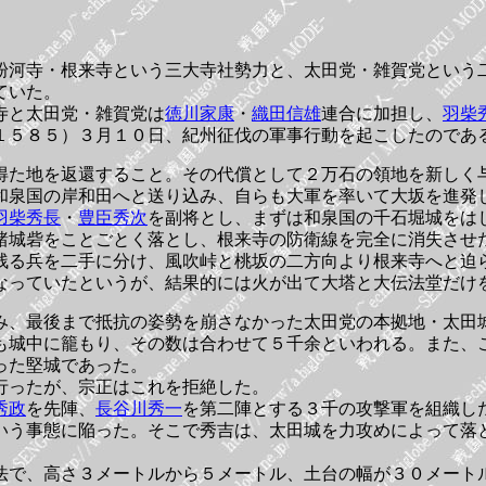
粉河寺・根来寺という三大寺社勢力と、太田党・雑賀党という
ていた。
寺と太田党・雑賀党は
徳川家康
・
織田信雄
連合に加担し、
羽柴
１５８５）３月１０日、紀州征伐の軍事行動を起こしたのであ
得た地を返還すること。その代償として２万石の領地を新しく
和泉国の岸和田へと送り込み、自らも大軍を率いて大坂を進発
羽柴秀長
・
豊臣秀次
を副将とし、まずは和泉国の千石堀城をは
諸城砦をことごとく落とし、根来寺の防衛線を完全に消失させ
残る兵を二手に分け、風吹峠と桃坂の二方向より根来寺へと迫
なっていたというが、結果的には火が出て大塔と大伝法堂だけ
み、最後まで抵抗の姿勢を崩さなかった太田党の本拠地・太田
も城中に籠もり、その数は合わせて５千余といわれる。また、
った堅城であった。
行ったが、宗正はこれを拒絶した。
秀政
を先陣、
長谷川秀一
を第二陣とする３千の攻撃軍を組織し
いう事態に陥った。そこで秀吉は、太田城を力攻めによって落
法で、高さ３メートルから５メートル、土台の幅が３０メート