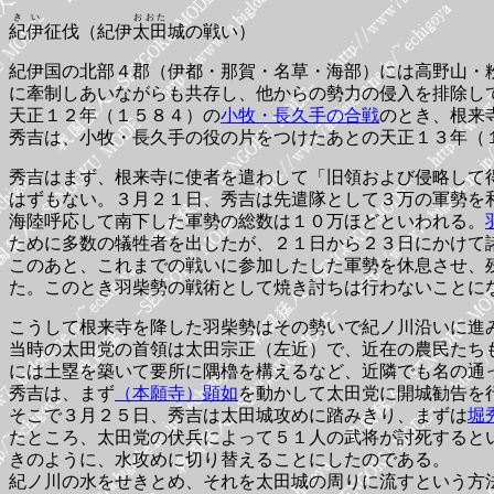
きい
おおた
紀伊
征伐（紀伊
太田
城の戦い）
紀伊国の北部４郡（伊都・那賀・名草・海部）には高野山・
に牽制しあいながらも共存し、他からの勢力の侵入を排除し
天正１２年（１５８４）の
小牧・長久手の合戦
のとき、根来
秀吉は、小牧・長久手の役の片をつけたあとの天正１３年（
秀吉はまず、根来寺に使者を遣わして「旧領および侵略して
はずもない。３月２１日、秀吉は先遣隊として３万の軍勢を
海陸呼応して南下した軍勢の総数は１０万ほどといわれる。
ために多数の犠牲者を出したが、２１日から２３日にかけて
このあと、これまでの戦いに参加したした軍勢を休息させ、
た。このとき羽柴勢の戦術として焼き討ちは行わないことに
こうして根来寺を降した羽柴勢はその勢いで紀ノ川沿いに進
当時の太田党の首領は太田宗正（左近）で、近在の農民たち
には土塁を築いて要所に隅櫓を構えるなど、近隣でも名の通
秀吉は、まず
（本願寺）顕如
を動かして太田党に開城勧告を
そこで３月２５日、秀吉は太田城攻めに踏みきり、まずは
堀
たところ、太田党の伏兵によって５１人の武将が討死すると
きのように、水攻めに切り替えることにしたのである。
紀ノ川の水をせきとめ、それを太田城の周りに流すという方