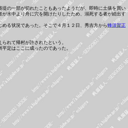
築堤の一部が切れたこともあったようだが、即時に土俵を買い
者が水中より舟に穴を開けたりしたため、溺死する者が続出す
じめる状況であった。そこで４月１２日、秀吉方から
蜂須賀正
えられて帰村が許されたという。
州平定はここに成ったのであった。