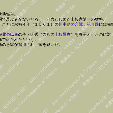
猿毛城主。
国で及ぶ者がないだろう」と言わしめた上杉家随一の猛将。
。ことに永禄４年（１５６１）の
川中島の合戦：第４回
には先
が
北条氏康
の子・氏秀（のちの
上杉景虎
）を養子としたのに対
島で討たれたという。
孫の憲家が起用され、家を継いだ。