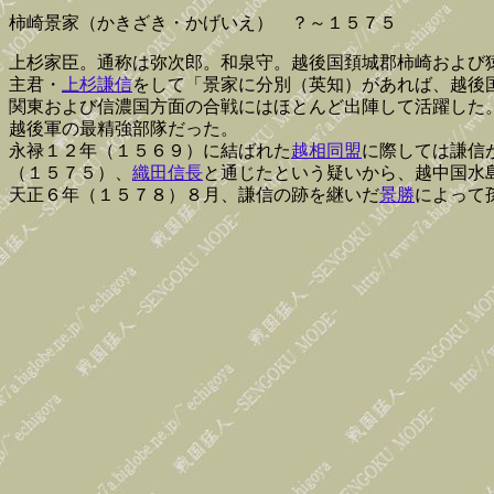
柿崎景家（かきざき・かげいえ） ？～１５７５
上杉家臣。通称は弥次郎。和泉守。越後国頚城郡柿崎および
主君・
上杉謙信
をして「景家に分別（英知）があれば、越後
関東および信濃国方面の合戦にはほとんど出陣して活躍した
越後軍の最精強部隊だった。
永禄１２年（１５６９）に結ばれた
越相同盟
に際しては謙信
（１５７５）、
織田信長
と通じたという疑いから、越中国水
天正６年（１５７８）８月、謙信の跡を継いだ
景勝
によって