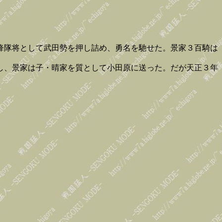
鋒隊将として武田勢を押し詰め、勇名を馳せた。景家３百騎は
し、景家は子・晴家を質として小田原に送った。だが天正３年