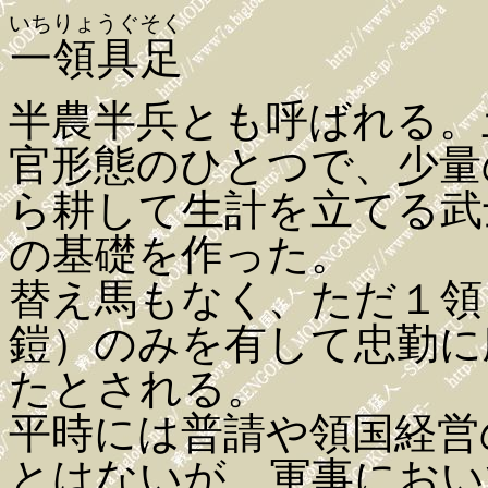
いちりょうぐそく
一領具足
半農半兵とも呼ばれる。
官形態のひとつで、少量
ら耕して生計を立てる武
の基礎を作った。
替え馬もなく、ただ１領
鎧）のみを有して忠勤に
たとされる。
平時には普請や領国経営
とはないが、軍事におい