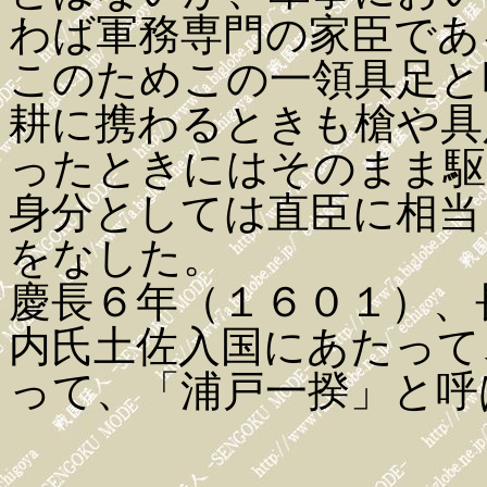
わば軍務専門の家臣であ
このためこの一領具足と
耕に携わるときも槍や具
ったときにはそのまま駆
身分としては直臣に相当
をなした。
慶長６年（１６０１）、
内氏土佐入国にあたって
って、「浦戸一揆」と呼