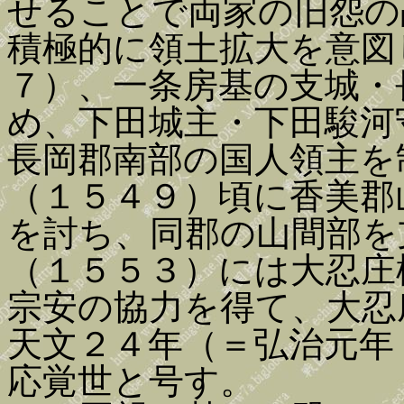
せることで両家の旧怨の
積極的に領土拡大を意図
７）、一条房基の支城・
め、下田城主・下田駿河
長岡郡南部の国人領主を
（１５４９）頃に香美郡
を討ち、同郡の山間部を
（１５５３）には大忍庄
宗安の協力を得て、大忍
天文２４年（＝弘治元年
応覚世と号す。