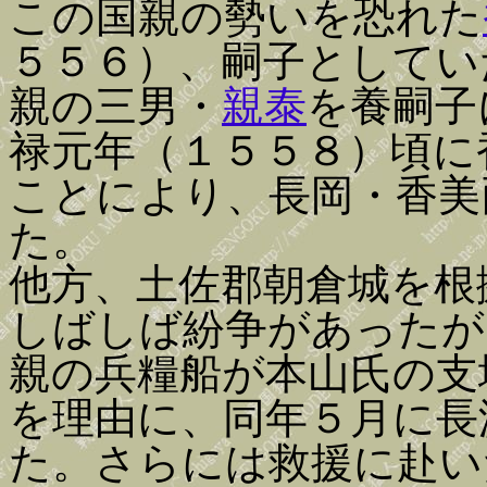
この国親の勢いを恐れた
５５６）、嗣子としてい
親の三男・
親泰
を養嗣子
禄元年（１５５８）頃に
ことにより、長岡・香美
た。
他方、土佐郡朝倉城を根
しばしば紛争があったが
親の兵糧船が本山氏の支
を理由に、同年５月に長
た。さらには救援に赴い