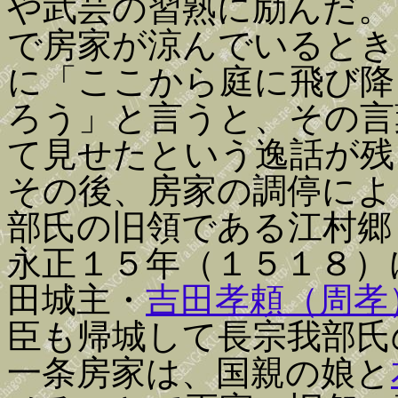
や武芸の習熟に励んだ。
で房家が涼んでいるとき
に「ここから庭に飛び降
ろう」と言うと、その言
て見せたという逸話が残
その後、房家の調停によ
部氏の旧領である江村郷
永正１５年（１５１８）
田城主・
吉田孝頼（周孝
臣も帰城して長宗我部氏
一条房家は、国親の娘と