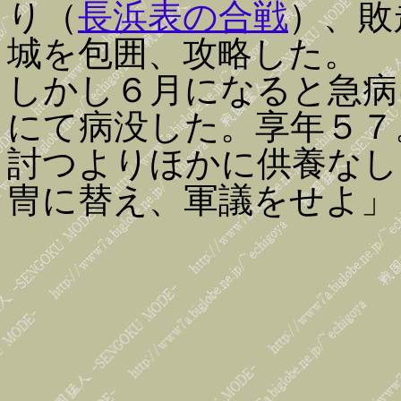
り（
長浜表の合戦
）、敗
城を包囲、攻略した。
しかし６月になると急病
にて病没した。享年５７
討つよりほかに供養なし
冑に替え、軍議をせよ」