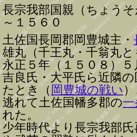
長宗我部国親（ちょうそ
～１５６０
土佐国長岡郡岡豊城主・
雄丸（千王丸・千翁丸と
永正５年（１５０８）５
吉良氏・大平氏ら近隣の
たとき（
岡豊城の戦い
）
逃れて土佐国幡多郡の
一
れた。
少年時代より長宗我部氏