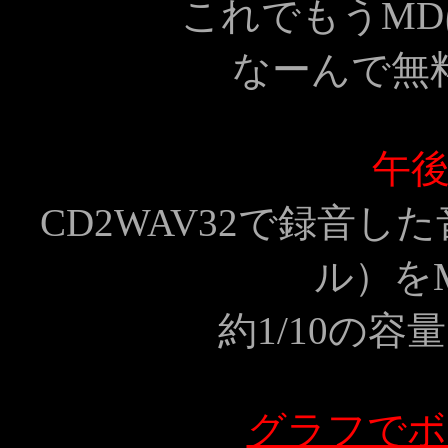
これでもうM
なーんで無
午
CD2WAV32で録音し
ル）を
約1/10の
グラフでボ