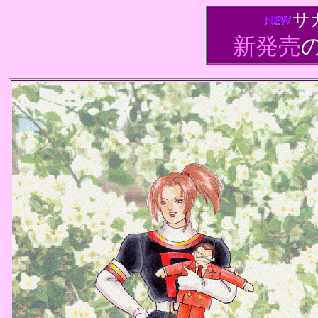
サ
新発売