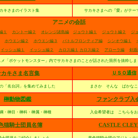
カキさまのイラスト集
サカキさまへの『愛』がテー
アニメの会話
編１
カントー編２
オレンジ諸島編
ジョウト編１
ジョウト編２
ジ
ホウエン編２
ホウエン編３
バトルフロンティア編
シンオウ編１
イッシュ編１
イッシュ編２
カロス編１
カロス編２
アローラ編
剣盾
ニメ「ポケットモンスター」内でサカキさまのことが話された箇所を抜粋しま
サカキさま名言集
ＵＳＯ通信
の「名台詞」を集めてみました
まさか そんな ばかなこ
榊動物図鑑
ファンクラブ入
綱・榊目・榊科・榊属・榊種
入会希望者は こちらをお
CASTLE CLE
色猫騎士団員名簿
騎士団員をご紹介しましょう
黄色猫騎士団のアジト・ク