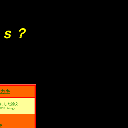
ｓｓ？
カキ
にした論文
UTSU trilogy
y
e