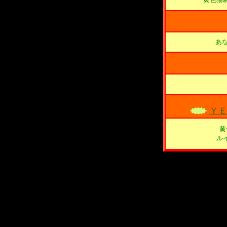
あ
ＹＥ
黄
ル