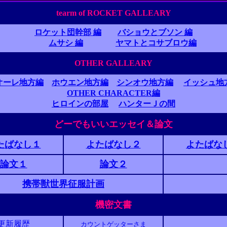
tearm of ROCKET GALLEARY
ロケット団幹部 編
バショウとブソン 編
ムサシ 編
ヤマトとコサブロウ編
OTHER GALLEARY
オーレ地方編
ホウエン地方編
シンオウ地方編
イッシュ地
OTHER CHARACTER編
ヒロインの部屋
ハンターＪの間
どーでもいいエッセイ＆論文
たばなし１
よたばなし２
よたばな
論文１
論文２
携帯獣世界征服計画
機密文書
更新履歴
カウントゲッターさま