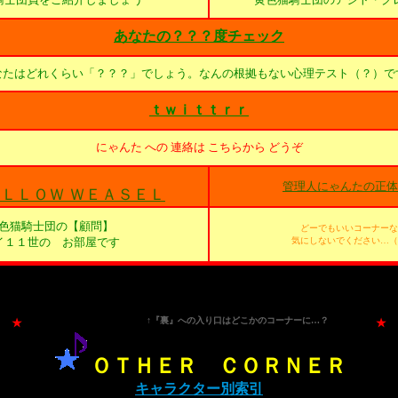
あなたの？？？度チェック
なたはどれくらい「？？？」でしょう。なんの根拠もない心理テスト（？）で
ｔｗｉｔｔｒｒ
にゃんた への 連絡は こちらから どうぞ
管理人にゃんたの正体
ＬＬＯＷ ＷＥＡＳＥＬ
色猫騎士団の【顧問】
どーでもいいコーナーな
イ１１世の お部屋です
気にしないでください…（
↑『裏』への入り口はどこかのコーナーに…？
★
★
ＯＴＨＥＲ ＣＯＲＮＥＲ
キャラクター別索引