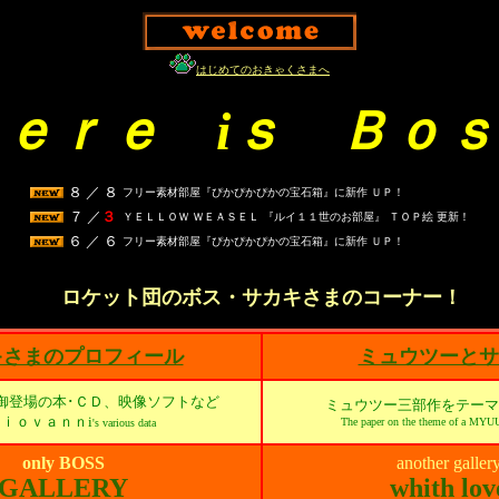
はじめてのおきゃくさまへ
ｅｒｅ iｓ Ｂｏ
８ ／ ８
フリー素材部屋『ぴかぴかぴかの宝石箱』に新作 ＵＰ！
７ ／
３
ＹＥＬＬＯＷ ＷＥＡＳＥＬ 『ルイ１１世のお部屋』 ＴＯＰ絵 更新！
６ ／ ６
フリー素材部屋『ぴかぴかぴかの宝石箱』に新作 ＵＰ！
ロケット団のボス・サカキさまのコーナー！
キさまのプロフィール
ミュウツーとサ
御登場の本･ＣＤ、映像ソフトなど
ミュウツー三部作をテーマ
ｉｏｖａｎｎi
The paper on the theme of a MYU
's various data
only BOSS
another galler
GALLERY
whith lov