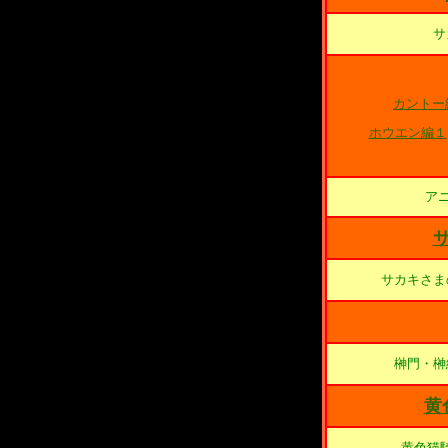
サ
カントー
ホウエン編１
ア
サカキさま
榊門・榊
黄
黄色猫