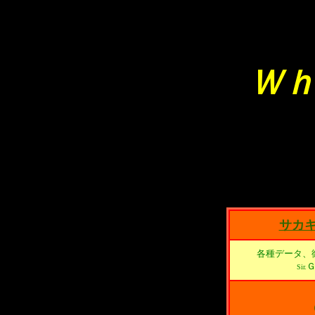
Ｗｈ
サカ
各種データ、
Ｇ
Sir.