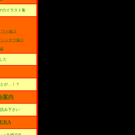
マのイラスト集
ョウト編３
<シンオウ編２
編
した
とが…！？
会案内
読み下さい
YERA
レィラ城です