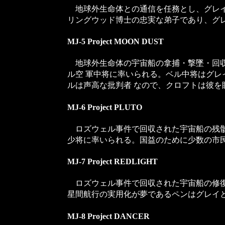
地球外生命体との通信を任務とし、グレイ
リングウッド博士の忠実な弟子であり、グ
MJ-5 Project MOON DUST
地球外生命体の宇宙船の拿捕・撃墜・回収
ル空 軍中将に率いられる。ベル中将はグ
ルは声高な批判者 なので、クロフトは彼
MJ-6 Project PLUTO
ロズウェル事件で回収された宇宙船の残骸
少将に率いられる。国益のために少数の市
MJ-7 Project REDLIGHT
ロズウェル事件で回収された宇宙船の修復
星間航行の実用化が夢であるペンはグレイ
MJ-8 Project DANCER