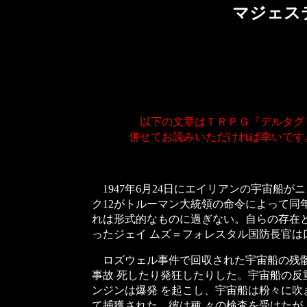
マジェス
以下の文章はＴＲＰＧ『デルタグ
併せてお読みいただければ幸いです
1947年6月24日にエイリアンの宇宙船
ク12がトルーマン大統領の命令によって同
れは形式的なものに過ぎない。自らの存在
ったジェイ ムズ＝フォレスタル国防長官は口
ロズウェル事件で回収された宇宙船の残骸
事故 死したり発狂したりした。宇宙船の反
ンジンは爆発 を起こし、宇宙船は粉々に吹
て捕獲された。彼は種 々の検査を受けたが