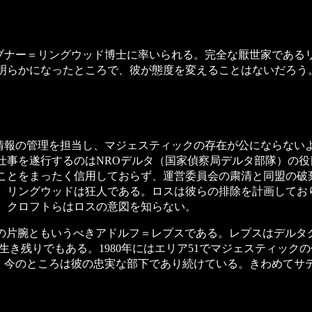
ナー＝リングウッド博士に率いられる。完全な厭世家である
が明らかになったところで、彼が態度を変えることはないだろう
報の管理を担当し、マジェスティックの存在が公にならない
仕事を遂行するのはNROデルタ（国家偵察局デルタ部隊）の
のことをまったく信用しておらず、運営委員会の粛清と同盟の破
り、リングウッドは狂人である。ロスは彼らの排除を計画してお
が、クロフトらはロスの意図を知らない。
片腕ともいうべきアドルフ＝レプスである。レプスはデルタグ
の生き残りでもある。1980年にはエリア51でマジェスティッ
、今のところは彼の忠実な部下であり続けている。きわめてサ