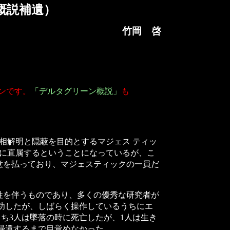
概説補遺）
竹岡 啓
ンです。
「デルタグリーン概説」
も
真相解明と隠蔽を目的とするマジェス ティッ
議に直属するということになっているが、こ
意を払っており、マジェスティックの一員だ
牲を伴うものであり、多くの優秀な研究者が
成功したが、しばらく操作しているうちにエ
ち3人は墜落の時に死亡したが、1人は生き
に帰還するまで目覚めなかった。