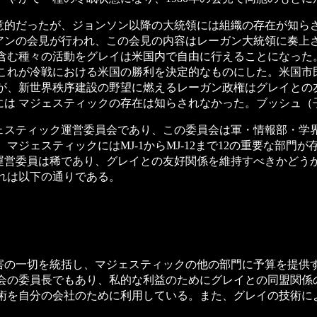
だったが、ジョンソン以降の大統領には組織の存在が知らされなか
リアンの会見が行われ、この会見の内容はレーガン大統領に奏上
を含む種々の活動をグレイは米国内で自由に行えることになった
、これが冷戦における米国の勝利を決定的なものにした。米国市
たが、新世界秩序建設の野望に燃えるレーガン政権はグレイとの
には マジェスティックの存在は知らされなかった。ブッシュ（
スティック運営委員会であり、この委員会は軍・情報部・学界
マジェスティックにはMJ-1からMJ-12まで12の重要な部門
運営委員は稀であり、グレイとの友好関係を維持すべきかどう
ぶれは以下の通りである。
の一切を統括し、マジェスティックの他の部門に予算を提供
員会の委員長でもあり、私的な利益のためにグレイとの同盟関係
技術を自分の会社のために利用している。また、グレイの技術に