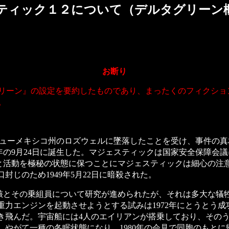
ティック１２について（デルタグリーン
お断り
リーン』の設定を要約したものであり、まったくのフィクショ
。
がニューメキシコ州のロズウェルに墜落したことを受け、事件の
年の9月24日に誕生した。マジェスティックは国家安全保障会
と活動を極秘の状態に保つことにマジェスティックは細心の注
封じのため1949年5月22日に暗殺された。
とその乗組員について研究が進められたが、それは多大な犠
重力エンジンを起動させようとする試みは1972年にとうとう
き飛んだ。宇宙船には4人のエイリアンが搭乗しており、そのう
、やがて一種の冬眠状態になり、1980年の会見で同胞のもと