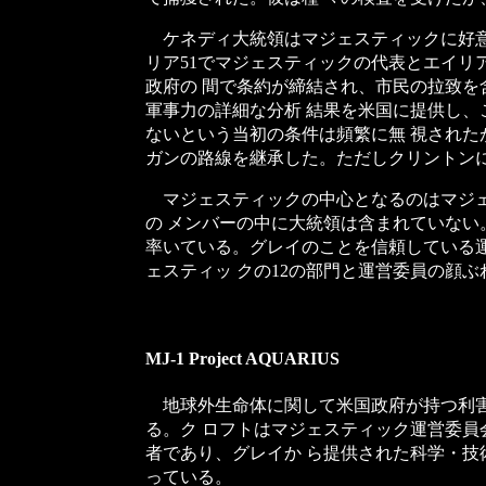
ケネディ大統領はマジェスティックに好意的
リア51でマジェスティックの代表とエイ
政府の 間で条約が締結され、市民の拉致
軍事力の詳細な分析 結果を米国に提供し
ないという当初の条件は頻繁に無 視され
ガンの路線を継承した。ただしクリントン
マジェスティックの中心となるのはマジェ
の メンバーの中に大統領は含まれていない。
率いている。グレイのことを信頼している
ェスティッ クの12の部門と運営委員の顔
MJ-1 Project AQUARIUS
地球外生命体に関して米国政府が持つ利害
る。ク ロフトはマジェスティック運営委
者であり、グレイか ら提供された科学・
っている。