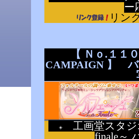
ー
リン
【 Ｎｏ.１１０ 
CAMPAIGN 】
工画堂スタジオ
final