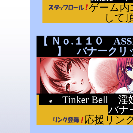
ゲーム内
して
【 Ｎｏ.１１０ ASSI
】 バナークリッ
Tinker Bel
バナ
応援リン