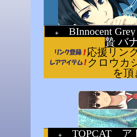
BInnocent 
贄 
応援リン
クロウカ
を頂
TOPCAT 