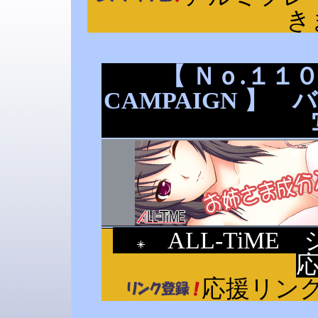
き
【 Ｎｏ.１１０ 
CAMPAIGN 】
ALL-TiME
応援リン