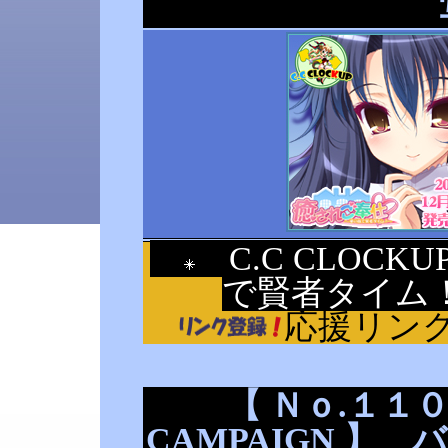
C.C CLOC
で賢者タイム
応援リン
【 Ｎｏ.１１０ 
CAMPAIGN 】