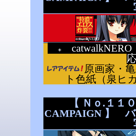
catwalkNE
原画家・
ト色紙（泉ヒ
【 Ｎｏ.１１０ 
CAMPAIGN 】