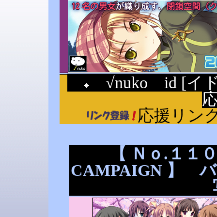
√nuko id [イド] 
応援リン
【 Ｎｏ.１１０ 
CAMPAIGN 】