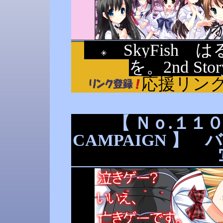
SkyFish
を。2nd S
応援リン
【 Ｎｏ.１１０ 
CAMPAIGN 】