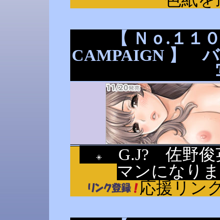
【 Ｎｏ.１１０ 
CAMPAIGN 】
G.J? 佐野
マンになり
応援リン