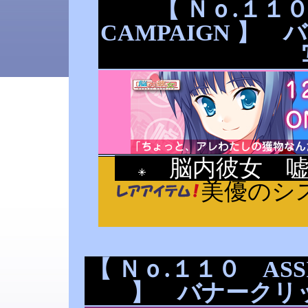
【 Ｎｏ.１１０ 
CAMPAIGN 】
脳内彼女 嘘
美優のシ
【 Ｎｏ.１１０ ASSI
】 バナークリッ