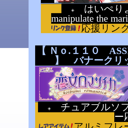
はいぺりよん 3
manipulate the
応援リン
【 Ｎｏ.１１０ ASSI
】 バナークリッ
チュアブルソフ
ー
アルミフレ