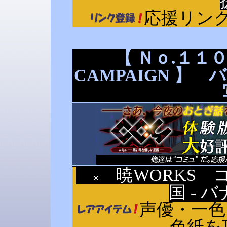
応援リン
【 Ｎｏ.１１０ 
CAMPAIGN 】
暁WORKS コ
国 -
声優・一
色紙を