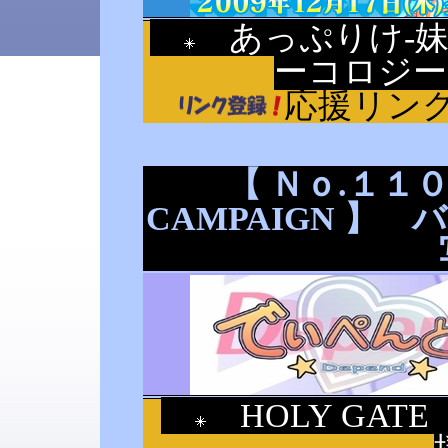
あっぷりけ-妹
ーコロジ
応援リン
【 Ｎｏ.１１０ 
CAMPAIGN 】
HOLY GAT