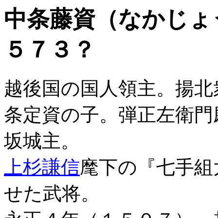
中条藤資（なかじょ
５７３？
越後国の国人領主。揚北
条定資の子。弾正左衛門
坂城主。
上杉謙信
麾下の『七手組
せた武将。