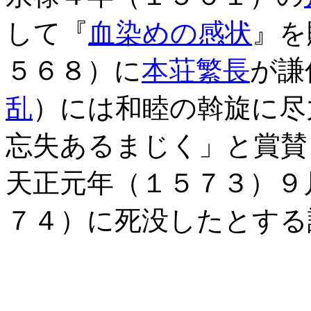
して『
血染めの感状
』を
５６８）に
本荘繁長
が謙
乱
）には和睦の斡旋に尽
忘失あるまじく」と賞賛
天正元年（１５７３）９
７４）に死没したとする