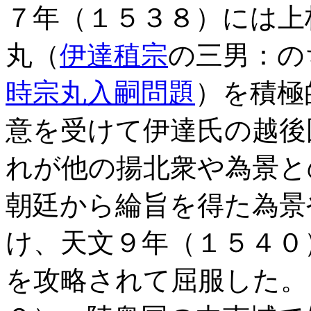
７年（１５３８）には上
丸（
伊達稙宗
の三男：の
時宗丸入嗣問題
）を積極
意を受けて伊達氏の越後
れが他の揚北衆や為景と
朝廷から綸旨を得た為景
け、天文９年（１５４０
を攻略されて屈服した。