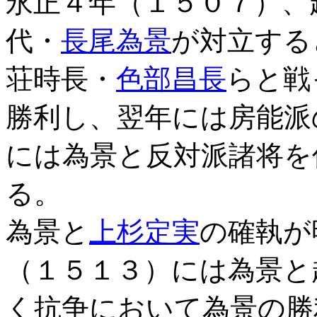
永正４年（１５０７）、
代・
長尾為景
が対立する
荘時長・
色部昌長
らと戦
勝利し、翌年には房能派
には為景と反対派諸将を
る。
為景と
上杉定実
の確執が
（１５１３）には為景と
く抗争において為景の勝