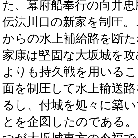
た、幕府船奉行の向井忠
伝法川口の新家を制圧。
からの水上補給路を断た
家康は堅固な大坂城を攻
よりも持久戦を用いるこ
面を制圧して水上輸送路
るし、付城を処々に築い
とを企図したのである。