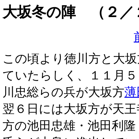
大坂冬の陣 （２／
この頃より徳川方と大坂
ていたらしく、１１月５
川忠総らの兵が大坂方
薄
翌６日には大坂方が天王
方の池田忠雄・池田利隆