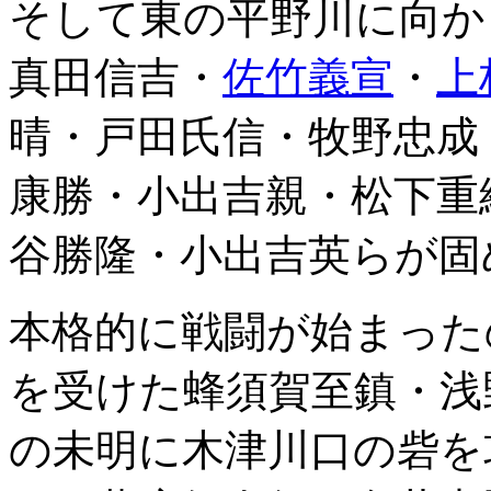
そして東の平野川に向か
真田信吉・
佐竹義宣
・
上
晴・戸田氏信・牧野忠成
康勝・小出吉親・松下重
谷勝隆・小出吉英らが固
本格的に戦闘が始まった
を受けた蜂須賀至鎮・浅
の未明に木津川口の砦を