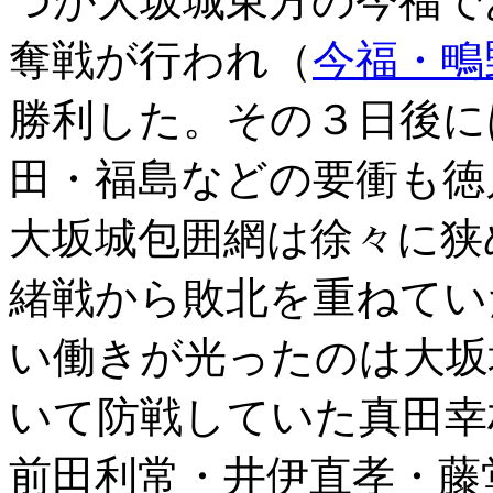
つが大坂城東方の今福で
奪戦が行われ（
今福・鴫
勝利した。その３日後に
田・福島などの要衝も徳
大坂城包囲網は徐々に狭
緒戦から敗北を重ねてい
い働きが光ったのは大坂
いて防戦していた真田幸
前田利常・井伊直孝・藤