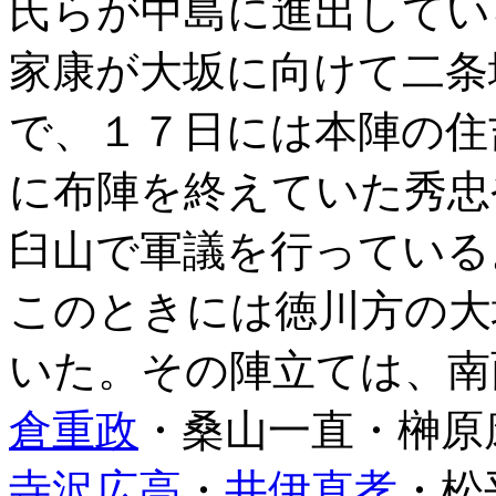
氏らが中島に進出してい
家康が大坂に向けて二条
で、１７日には本陣の住
に布陣を終えていた秀忠
臼山で軍議を行っている
このときには徳川方の大
いた。その陣立ては、南
倉重政
・桑山一直・榊原
寺沢広高
・
井伊直孝
・松