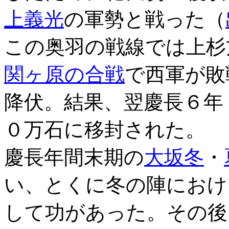
上義光
の軍勢と戦った（
この奥羽の戦線では上杉
関ヶ原の合戦
で西軍が敗
降伏。結果、翌慶長６年
０万石に移封された。
慶長年間末期の
大坂冬
・
い、とくに冬の陣におけ
して功があった。その後