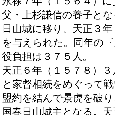
永禄７年（１５６４）に
父・上杉謙信の養子とな
日山城に移り、天正３年
を与えられた。同年の『
役負担は３７５人。
天正６年（１５７８）３
と家督相続をめぐって戦
盟約を結んで景虎を破り
国春日山城主となる。天