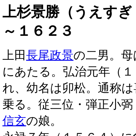
上杉景勝（うえすぎ
～１６２３
上田
長尾政景
の二男。母
にあたる。弘治元年（１
れ、幼名は卯松。通称は
乗る。従三位・弾正小弼
信玄
の娘。